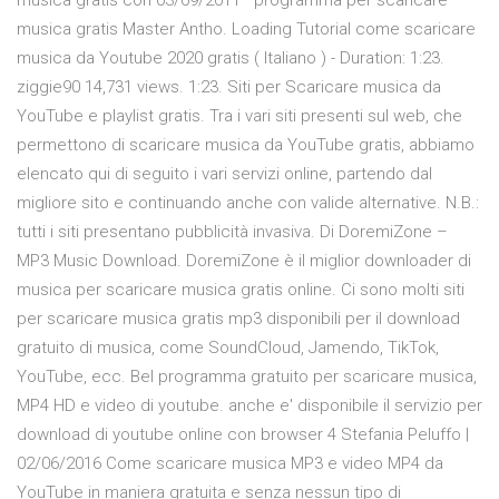
musica gratis con 03/09/2011 · programma per scaricare
musica gratis Master Antho. Loading Tutorial come scaricare
musica da Youtube 2020 gratis ( Italiano ) - Duration: 1:23.
ziggie90 14,731 views. 1:23. Siti per Scaricare musica da
YouTube e playlist gratis. Tra i vari siti presenti sul web, che
permettono di scaricare musica da YouTube gratis, abbiamo
elencato qui di seguito i vari servizi online, partendo dal
migliore sito e continuando anche con valide alternative. N.B.:
tutti i siti presentano pubblicità invasiva. Di DoremiZone –
MP3 Music Download. DoremiZone è il miglior downloader di
musica per scaricare musica gratis online. Ci sono molti siti
per scaricare musica gratis mp3 disponibili per il download
gratuito di musica, come SoundCloud, Jamendo, TikTok,
YouTube, ecc. Bel programma gratuito per scaricare musica,
MP4 HD e video di youtube. anche e' disponibile il servizio per
download di youtube online con browser 4 ‎‎Stefania Peluffo |
02/06/2016 Come scaricare musica MP3 e video MP4 da
YouTube in maniera gratuita e senza nessun tipo di