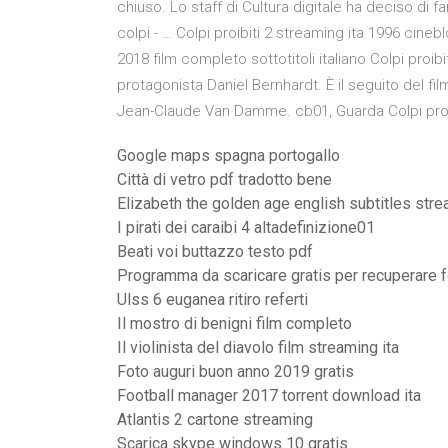
chiuso. Lo staff di Cultura digitale ha deciso di 
colpi - … Colpi proibiti 2 streaming ita 1996 cinebl
2018 film completo sottotitoli italiano Colpi proib
protagonista Daniel Bernhardt. È il seguito del f
Jean-Claude Van Damme. cb01, Guarda Colpi proibi
Google maps spagna portogallo
Città di vetro pdf tradotto bene
Elizabeth the golden age english subtitles str
I pirati dei caraibi 4 altadefinizione01
Beati voi buttazzo testo pdf
Programma da scaricare gratis per recuperare f
Ulss 6 euganea ritiro referti
Il mostro di benigni film completo
Il violinista del diavolo film streaming ita
Foto auguri buon anno 2019 gratis
Football manager 2017 torrent download ita
Atlantis 2 cartone streaming
Scarica skype windows 10 gratis