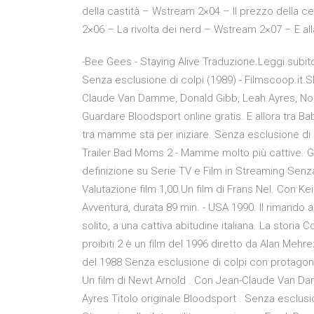
della castità – Wstream 2×04 – Il prezzo della 
2×06 – La rivolta dei nerd – Wstream 2×07 – E all
-Bee Gees - Staying Alive Traduzione.Leggi subito 
Senza esclusione di colpi (1989) - Filmscoop.it
Claude Van Damme, Donald Gibb, Leah Ayres, Nor
Guardare Bloodsport online gratis. E allora tra Bab
tra mamme sta per iniziare. Senza esclusione di co
Trailer Bad Moms 2 - Mamme molto più cattive. 
definizione su Serie TV e Film in Streaming Sen
Valutazione film 1,00 Un film di Frans Nel. Con Kei
Avventura, durata 89 min. - USA 1990. Il rimand
solito, a una cattiva abitudine italiana. La storia C
proibiti 2 è un film del 1996 diretto da Alan Mehre
del 1988 Senza esclusione di colpi con protago
Un film di Newt Arnold . Con Jean-Claude Van Da
Ayres Titolo originale Bloodsport . Senza esclusio