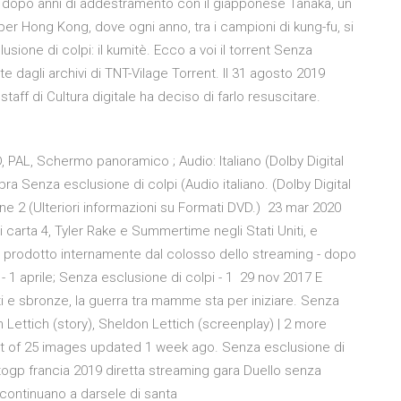
ux, dopo anni di addestramento con il giapponese Tanaka, un
 per Hong Kong, dove ogni anno, tra i campioni di kung-fu, si
ione di colpi: il kumitè. Ecco a voi il torrent Senza
e dagli archivi di TNT-Vilage Torrent. Il 31 agosto 2019
staff di Cultura digitale ha deciso di farlo resuscitare.
PAL, Schermo panoramico ; Audio: Italiano (Dolby Digital
pra Senza esclusione di colpi (Audio italiano. (Dolby Digital
ione 2 (Ulteriori informazioni su Formati DVD.) 23 mar 2020
 di carta 4, Tyler Rake e Summertime negli Stati Uniti, e
peo. prodotto internamente dal colosso dello streaming - dopo
 - 1 aprile; Senza esclusione di colpi - 1 29 nov 2017 E
nati e sbronze, la guerra tra mamme sta per iniziare. Senza
n Lettich (story), Sheldon Lettich (screenplay) | 2 more
 list of 25 images updated 1 week ago. Senza esclusione di
togp francia 2019 diretta streaming gara Duello senza
 continuano a darsele di santa