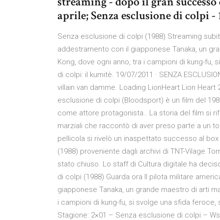
streaming - dopo il gran successo d
aprile; Senza esclusione di colpi -
Senza esclusione di colpi (1988) Streaming subita.
addestramento con il giapponese Tanaka, un grand
Kong, dove ogni anno, tra i campioni di kung-fu, 
di colpi: il kumitè. 19/07/2011 · SENZA ESCLU
villain van damme. Loading LionHeart Lion Heart 2
esclusione di colpi (Bloodsport) è un film del 
come attore protagonista.. La storia del film si rif
marziali che raccontò di aver preso parte a un 
pellicola si rivelò un inaspettato successo al box 
(1988) proveniente dagli archivi di TNT-Vilage Torr
stato chiuso. Lo staff di Cultura digitale ha deci
di colpi (1988) Guarda ora Il pilota militare amer
giapponese Tanaka, un grande maestro di arti mar
i campioni di kung-fu, si svolge una sfida feroce,
Stagione: 2×01 – Senza esclusione di colpi – W