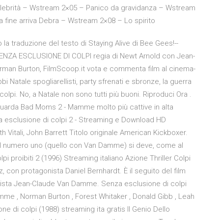
celebrità – Wstream 2×05 – Panico da gravidanza – Wstream
a fine arriva Debra – Wstream 2×08 – Lo spirito
la traduzione del testo di Staying Alive di Bee Gees!--
.SENZA ESCLUSIONE DI COLPI regia di Newt Arnold con Jean-
man Burton, FilmScoop.it vota e commenta film al cinema-
bi Natale spogliarellisti, party sfrenati e sbronze, la guerra
lpi. No, a Natale non sono tutti più buoni. Riproduci Ora .
Guarda Bad Moms 2 - Mamme molto più cattive in alta
za esclusione di colpi 2 - Streaming e Download HD
th Vitali, John Barrett Titolo originale American Kickboxer.
o al numero uno (quello con Van Damme) si deve, come al
olpi proibiti 2 (1996) Streaming italiano Azione Thriller Colpi
z, con protagonista Daniel Bernhardt. È il seguito del film
nista Jean-Claude Van Damme. Senza esclusione di colpi
mme , Norman Burton , Forest Whitaker , Donald Gibb , Leah
ne di colpi (1988) streaming ita gratis Il Genio Dello