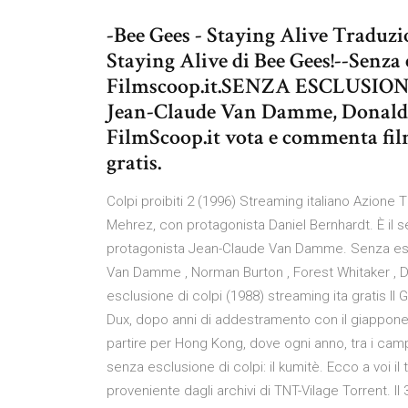
-Bee Gees - Staying Alive Traduzio
Staying Alive di Bee Gees!--Senza e
Filmscoop.it.SENZA ESCLUSIONE
Jean-Claude Van Damme, Donald 
FilmScoop.it vota e commenta fi
gratis.
Colpi proibiti 2 (1996) Streaming italiano Azione Th
Mehrez, con protagonista Daniel Bernhardt. È il s
protagonista Jean-Claude Van Damme. Senza escl
Van Damme , Norman Burton , Forest Whitaker , Do
esclusione di colpi (1988) streaming ita gratis Il 
Dux, dopo anni di addestramento con il giappones
partire per Hong Kong, dove ogni anno, tra i camp
senza esclusione di colpi: il kumitè. Ecco a voi i
proveniente dagli archivi di TNT-Vilage Torrent. Il