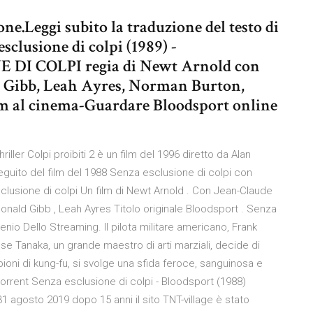
ne.Leggi subito la traduzione del testo di
sclusione di colpi (1989) -
 DI COLPI regia di Newt Arnold con
Gibb, Leah Ayres, Norman Burton,
lm al cinema-Guardare Bloodsport online
riller Colpi proibiti 2 è un film del 1996 diretto da Alan
eguito del film del 1988 Senza esclusione di colpi con
usione di colpi Un film di Newt Arnold . Con Jean-Claude
nald Gibb , Leah Ayres Titolo originale Bloodsport . Senza
Genio Dello Streaming. Il pilota militare americano, Frank
e Tanaka, un grande maestro di arti marziali, decide di
ioni di kung-fu, si svolge una sfida feroce, sanguinosa e
l torrent Senza esclusione di colpi - Bloodsport (1988)
 31 agosto 2019 dopo 15 anni il sito TNT-village è stato