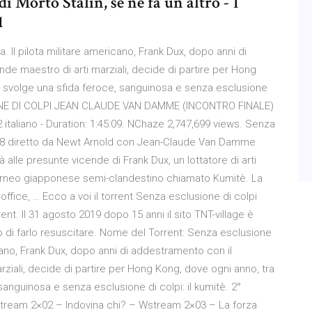
i Morto Stalin, se ne fa un altro - 1
 1
 Il pilota militare americano, Frank Dux, dopo anni di
e maestro di arti marziali, decide di partire per Hong
si svolge una sfida feroce, sanguinosa e senza esclusione
SIONE DI COLPI JEAN CLAUDE VAN DAMME (INCONTRO FINALE)
 italiano - Duration: 1:45:09. NChaze 2,747,699 views. Senza
1988 diretto da Newt Arnold con Jean-Claude Van Damme
à alle presunte vicende di Frank Dux, un lottatore di arti
torneo giapponese semi-clandestino chiamato Kumitè. La
office, … Ecco a voi il torrent Senza esclusione di colpi
ent. Il 31 agosto 2019 dopo 15 anni il sito TNT-village è
so di farlo resuscitare. Nome del Torrent: Senza esclusione
icano, Frank Dux, dopo anni di addestramento con il
ziali, decide di partire per Hong Kong, dove ogni anno, tra
 sanguinosa e senza esclusione di colpi: il kumitè. 2°
stream 2×02 – Indovina chi? – Wstream 2×03 – La forza