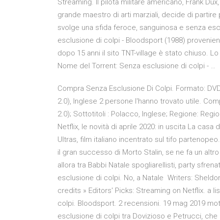
Streaming. Il pilota militare americano, Frank D
grande maestro di arti marziali, decide di partire
svolge una sfida feroce, sanguinosa e senza esclus
esclusione di colpi - Bloodsport (1988) provenient
dopo 15 anni il sito TNT-village è stato chiuso. Lo 
Nome del Torrent: Senza esclusione di colpi - …
Compra Senza Esclusione Di Colpi. Formato: DVD, 
2.0), Inglese 2 persone l'hanno trovato utile. Com
2.0); Sottotitoli : Polacco, Inglese; Regione: Reg
Netflix, le novità di aprile 2020: in uscita La casa
Ultras, film italiano incentrato sul tifo parteno
il gran successo di Morto Stalin, se ne fa un altro
allora tra Babbi Natale spogliarellisti, party sfre
esclusione di colpi. No, a Natale Writers: Sheldo
credits » Editors' Picks: Streaming on Netflix. a
colpi. Bloodsport. 2 recensioni. 19 mag 2019 mo
esclusione di colpi tra Dovizioso e Petrucci, che