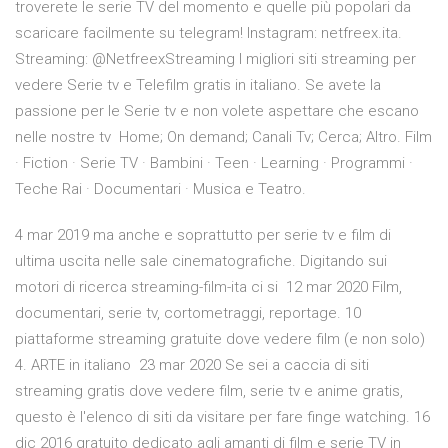
troverete le serie TV del momento e quelle più popolari da
scaricare facilmente su telegram! Instagram: netfreex.ita.
Streaming: @NetfreexStreaming I migliori siti streaming per
vedere Serie tv e Telefilm gratis in italiano. Se avete la
passione per le Serie tv e non volete aspettare che escano
nelle nostre tv Home; On demand; Canali Tv; Cerca; Altro. Film
· Fiction · Serie TV · Bambini · Teen · Learning · Programmi ·
Teche Rai · Documentari · Musica e Teatro.
4 mar 2019 ma anche e soprattutto per serie tv e film di
ultima uscita nelle sale cinematografiche. Digitando sui
motori di ricerca streaming-film-ita ci si 12 mar 2020 Film,
documentari, serie tv, cortometraggi, reportage. 10
piattaforme streaming gratuite dove vedere film (e non solo)
4. ARTE in italiano 23 mar 2020 Se sei a caccia di siti
streaming gratis dove vedere film, serie tv e anime gratis,
questo è l'elenco di siti da visitare per fare finge watching. 16
dic 2016 gratuito dedicato agli amanti di film e serie TV in