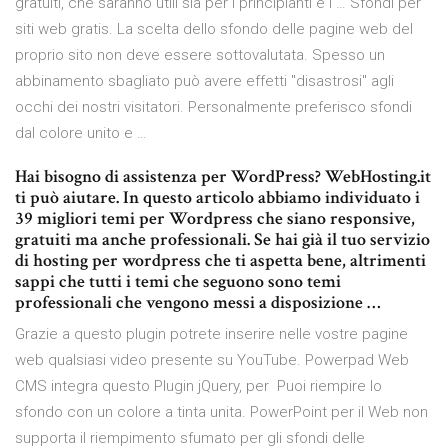
gratuiti, che saranno utili sia per i principianti e i … Sfondi per
siti web gratis. La scelta dello sfondo delle pagine web del
proprio sito non deve essere sottovalutata. Spesso un
abbinamento sbagliato può avere effetti "disastrosi" agli
occhi dei nostri visitatori. Personalmente preferisco sfondi
dal colore unito e …
Hai bisogno di assistenza per WordPress? WebHosting.it
ti può aiutare. In questo articolo abbiamo individuato i
39 migliori temi per Wordpress che siano responsive,
gratuiti ma anche professionali. Se hai già il tuo servizio
di hosting per wordpress che ti aspetta bene, altrimenti
sappi che tutti i temi che seguono sono temi
professionali che vengono messi a disposizione …
Grazie a questo plugin potrete inserire nelle vostre pagine
web qualsiasi video presente su YouTube. Powerpad Web
CMS integra questo Plugin jQuery, per Puoi riempire lo
sfondo con un colore a tinta unita. PowerPoint per il Web non
supporta il riempimento sfumato per gli sfondi delle