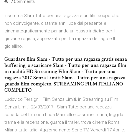
7 Comments
Insomma Slam Tutto per una ragazza è un film scapo che
non coinvolgente, distante anni luce dal presente e
cinematograficamente parlando un passo indietro per il
giovane regista, apprezzato per La ragazza del lago e Il
gioiellino.
Guardare film Slam - Tutto per una ragazza gratis senza
buffering, o scaricare Slam - Tutto per una ragazza film
in qualità HD Streaming Film Slam - Tutto per una
ragazza 2017 Senza Limiti Slam - Tutto per una ragazza
guarda film completo, STREAMING FILM ITALIANO
COMPLETO
Ludovico Tersigni | Film Senza Limiti, in Streaming su Film
Senza Limiti. 23/03/2017 · Slam Tutto per una ragazza,
scheda del film con Luca Marinelli e Jasmine Trinca, leggi la
trama e la recensione, guarda il trailer, trova cinema Roma
Milano tutta Italia. Aggiornamento Serie TV. Venerdì 17 Aprile.