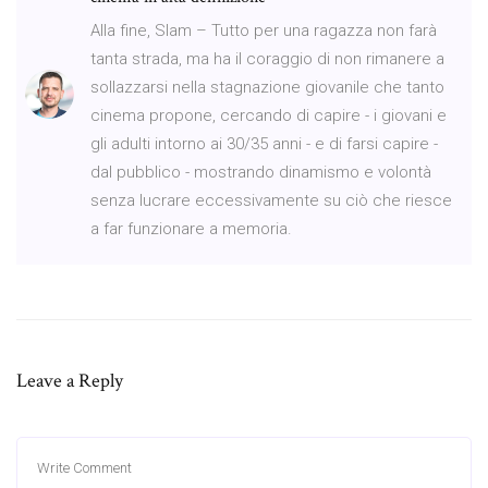
Alla fine, Slam – Tutto per una ragazza non farà
tanta strada, ma ha il coraggio di non rimanere a
sollazzarsi nella stagnazione giovanile che tanto
cinema propone, cercando di capire - i giovani e
gli adulti intorno ai 30/35 anni - e di farsi capire -
dal pubblico - mostrando dinamismo e volontà
senza lucrare eccessivamente su ciò che riesce
a far funzionare a memoria.
Leave a Reply