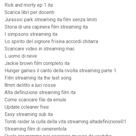
Rick and morty ep 1 ita
Scarica libri per docenti
Jurassic park streaming ita film senza limiti
Storia di una capinera film streaming ita
I simpsons streaming ita
Lo spirito del signore frisina accordi chitarra
Scaricare video in streaming mac
L uomo di neve
Jackie brown film completo ita
Hunger games il canto della rivolta streaming parte 1
Film streaming ita the last song
8mm delitto a luci rosse
Alta definizione streaming film ita
Come scaricare file da emule
Update ccleaner free
Easy streaming sub ita
Tomb raider la culla della vita streaming altadefinizione01
Streaming film di cenerentola