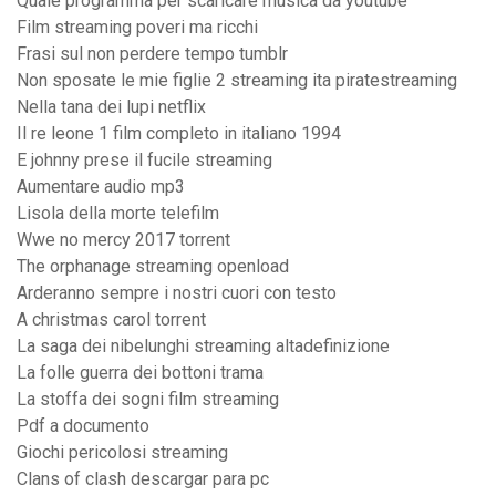
Quale programma per scaricare musica da youtube
Film streaming poveri ma ricchi
Frasi sul non perdere tempo tumblr
Non sposate le mie figlie 2 streaming ita piratestreaming
Nella tana dei lupi netflix
Il re leone 1 film completo in italiano 1994
E johnny prese il fucile streaming
Aumentare audio mp3
Lisola della morte telefilm
Wwe no mercy 2017 torrent
The orphanage streaming openload
Arderanno sempre i nostri cuori con testo
A christmas carol torrent
La saga dei nibelunghi streaming altadefinizione
La folle guerra dei bottoni trama
La stoffa dei sogni film streaming
Pdf a documento
Giochi pericolosi streaming
Clans of clash descargar para pc