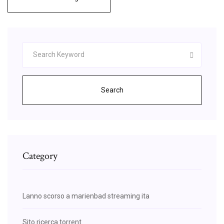
Search
Category
Lanno scorso a marienbad streaming ita
Sito ricerca torrent