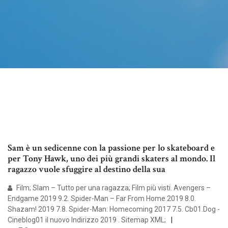
Sam è un sedicenne con la passione per lo skateboard e
per Tony Hawk, uno dei più grandi skaters al mondo. Il
ragazzo vuole sfuggire al destino della sua
Film; Slam – Tutto per una ragazza; Film più visti. Avengers –
Endgame 2019 9.2. Spider-Man – Far From Home 2019 8.0.
Shazam! 2019 7.8. Spider-Man: Homecoming 2017 7.5. Cb01.Dog -
Cineblog01 il nuovo Indirizzo 2019 . Sitemap XML;