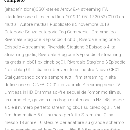
completo
(altadefinizione)CB01-series Arrow 8×4 streaming ITA
altadefinizione ultima modifica: 2019-11-05T17:30:52+01:00 da
muttia1 Autore muttia1 Pubblicato il 5 novembre 2019
Categorie Senza categoria Tag Commedia , Drammatico
Riverdale Stagione 3 Episodio 4 cb01, Riverdale Stagione 3
Episodio 4 streaming, Riverdale Stagione 3 Episodio 4 ita
streaming gratis, Riverdale Stagione 3 Episodio 4 streaming
ita gratis in cb01 ex cineblog01, Riverdale Stagione 3 Episodio
4 cineblog 01 Ti diamo il benvenuto sul nostro Nuovo CB01 .
Stai guardando come sempre tutti i film streaming in alta
definizione su CINEBLOG01 senza limiti. Streaming serie TV
Limitless in HD, Dramma sci-fi e sequel dell'omonimo film su
un uomo che, grazie a una droga misteriosa la NZT-48, riesce
a 5 è il numero perfetto streaming cb01 su cineblog01. Nel
film drammatico 5 è il numero perfetto Stremaing, Ci ha
messo 13 anni e 10 stesure per adattare su grande schermo