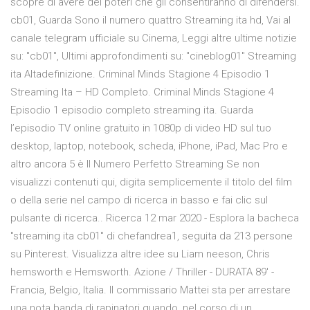
scopre di avere dei poteri che gli consentiranno di difendersi.
cb01, Guarda Sono il numero quattro Streaming ita hd, Vai al
canale telegram ufficiale su Cinema, Leggi altre ultime notizie
su: "cb01", Ultimi approfondimenti su: "cineblog01" Streaming
ita Altadefinizione. Criminal Minds Stagione 4 Episodio 1
Streaming Ita – HD Completo. Criminal Minds Stagione 4
Episodio 1 episodio completo streaming ita. Guarda
l’episodio TV online gratuito in 1080p di video HD sul tuo
desktop, laptop, notebook, scheda, iPhone, iPad, Mac Pro e
altro ancora 5 è Il Numero Perfetto Streaming Se non
visualizzi contenuti qui, digita semplicemente il titolo del film
o della serie nel campo di ricerca in basso e fai clic sul
pulsante di ricerca.. Ricerca 12 mar 2020 - Esplora la bacheca
"streaming ita cb01" di chefandrea1, seguita da 213 persone
su Pinterest. Visualizza altre idee su Liam neeson, Chris
hemsworth e Hemsworth. Azione / Thriller - DURATA 89′ -
Francia, Belgio, Italia. Il commissario Mattei sta per arrestare
una nota banda di rapinatori quando, nel corso di un