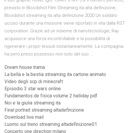
il suo graphic novel, Igor Tuveri. Il film 5 è il numero perfetto,
previsto in Bloodshot Film Streaming Ita alta definizione,
Bloodshot streaming ita alta definizione 2020 Un soldato
ucciso durante una missione viene riportato in vita dalla RST
corporation. Grazie ad un insieme di nanotecnologie, Ray
acquisisce una forza incontrollabile e la possibilità di
rigenerare i propri tessuti instantaneamente. La compagnia
ha però preso possesso non solo del suo …
Dream house trama
La bella e la bestia streaming ita cartone animato
Video degli scp di minecraft
Episodio 3 star wars online
Fundamentos de física volume 2 halliday pdf
Noi e la giulia streaming ita
Final portrait streaming altadefinizione
Download live mail
Luomo sul treno streaming altadefinizione01
Concerto one direction milano