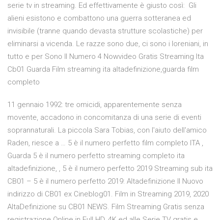
serie tv in streaming. Ed effettivamente è giusto così: Gli
alieni esistono e combattono una guerra sotteranea ed
invisibile (tranne quando devasta strutture scolastiche) per
eliminarsi a vicenda. Le razze sono due, ci sono i loreniani, in
tutto e per Sono Il Numero 4 Nowvideo Gratis Streaming Ita
Cb01 Guarda Film streaming ita altadefinizione,guarda film
completo
11 gennaio 1992: tre omicidi, apparentemente senza
movente, accadono in concomitanza di una serie di eventi
soprannaturali. La piccola Sara Tobias, con l'aiuto dell'amico
Raden, riesce a … 5 è il numero perfetto film completo ITA ,
Guarda 5 è il numero perfetto streaming completo ita
altadefinizione, , 5 è il numero perfetto 2019 Streaming sub ita
CB01 – 5 è il numero perfetto 2019: Altadefinizione Il Nuovo
indirizzo di CB01 ex Cineblog01. Film in Streaming 2019, 2020
AltaDefinizione su CB01 NEWS. Film Streaming Gratis senza
registrazione Online in Full HD, 4K ed alle Serie TV gratis e …