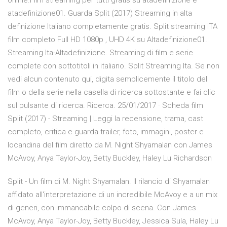
online.Film streaming per tutti gratis su atadefinizione e
atadefinizione01. Guarda Split (2017) Streaming in alta
definizione Italiano completamente gratis. Split streaming ITA
film completo Full HD 1080p , UHD 4K su Altadefinizione01.
Streaming Ita-Altadefinizione. Streaming di film e serie
complete con sottotitoli in italiano. Split Streaming Ita. Se non
vedi alcun contenuto qui, digita semplicemente il titolo del
film o della serie nella casella di ricerca sottostante e fai clic
sul pulsante di ricerca. Ricerca. 25/01/2017 · Scheda film
Split (2017) - Streaming | Leggi la recensione, trama, cast
completo, critica e guarda trailer, foto, immagini, poster e
locandina del film diretto da M. Night Shyamalan con James
McAvoy, Anya Taylor-Joy, Betty Buckley, Haley Lu Richardson
Split - Un film di M. Night Shyamalan. Il rilancio di Shyamalan
affidato all'interpretazione di un incredibile McAvoy e a un mix
di generi, con immancabile colpo di scena. Con James
McAvoy, Anya Taylor-Joy, Betty Buckley, Jessica Sula, Haley Lu