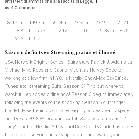
altri i test di ammissione alla facoltà di Legge.
4 Comments
- 341.9 mil - 149.3 mil - 66.04 mil - 23.55 mil - 23.49 mil - 21.71
mil - 18.3 mil - 16.76 mil - 12.12 mil - 11.01 mil - 9.23 mil - 8.75
mil - 6.26 mil - 5.7 mil
Saison 6 de Suits en Streaming gratuit et illimité
USA Network Original Series - Suits stars Patrick J. Adams as
Michael Mike Ross and Gabriel Macht as Harvey Specter
working at a law firm in NYC. Is Netflix, ShowMax, BoxOffice,
iTunes etc. streaming Suits Season 6? Find out where to
watch full episodes online now! Season 6 begins immediately
following the events of the shocking Season 5 cliffhanger
that left Mike behind bars. After signing a plea deal to spare
his 18 Feb 2018 Where can I watch Suits season 6 and 7?
They're not on Netflix. Ad by DuckDuckGo. TVGuide has every
full episode so you can stay-up-to-date and watch your