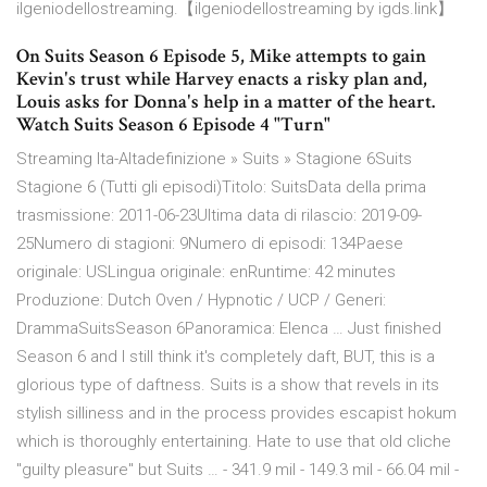
ilgeniodellostreaming.【ilgeniodellostreaming by igds.link】
On Suits Season 6 Episode 5, Mike attempts to gain
Kevin's trust while Harvey enacts a risky plan and,
Louis asks for Donna's help in a matter of the heart.
Watch Suits Season 6 Episode 4 "Turn"
Streaming Ita-Altadefinizione » Suits » Stagione 6Suits
Stagione 6 (Tutti gli episodi)Titolo: SuitsData della prima
trasmissione: 2011-06-23Ultima data di rilascio: 2019-09-
25Numero di stagioni: 9Numero di episodi: 134Paese
originale: USLingua originale: enRuntime: 42 minutes
Produzione: Dutch Oven / Hypnotic / UCP / Generi:
DrammaSuitsSeason 6Panoramica: Elenca … Just finished
Season 6 and I still think it's completely daft, BUT, this is a
glorious type of daftness. Suits is a show that revels in its
stylish silliness and in the process provides escapist hokum
which is thoroughly entertaining. Hate to use that old cliche
"guilty pleasure" but Suits … - 341.9 mil - 149.3 mil - 66.04 mil -