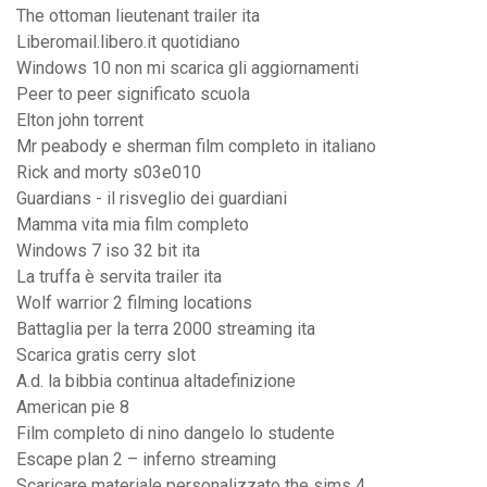
The ottoman lieutenant trailer ita
Liberomail.libero.it quotidiano
Windows 10 non mi scarica gli aggiornamenti
Peer to peer significato scuola
Elton john torrent
Mr peabody e sherman film completo in italiano
Rick and morty s03e010
Guardians - il risveglio dei guardiani
Mamma vita mia film completo
Windows 7 iso 32 bit ita
La truffa è servita trailer ita
Wolf warrior 2 filming locations
Battaglia per la terra 2000 streaming ita
Scarica gratis cerry slot
A.d. la bibbia continua altadefinizione
American pie 8
Film completo di nino dangelo lo studente
Escape plan 2 – inferno streaming
Scaricare materiale personalizzato the sims 4