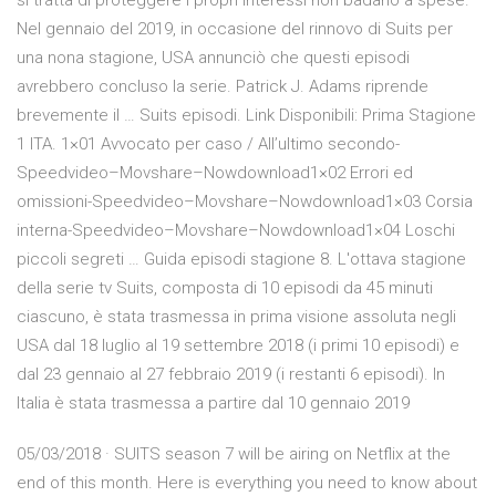
si tratta di proteggere i propri interessi non badano a spese.
Nel gennaio del 2019, in occasione del rinnovo di Suits per
una nona stagione, USA annunciò che questi episodi
avrebbero concluso la serie. Patrick J. Adams riprende
brevemente il … Suits episodi. Link Disponibili: Prima Stagione
1 ITA. 1×01 Avvocato per caso / All’ultimo secondo-
Speedvideo–Movshare–Nowdownload1×02 Errori ed
omissioni-Speedvideo–Movshare–Nowdownload1×03 Corsia
interna-Speedvideo–Movshare–Nowdownload1×04 Loschi
piccoli segreti … Guida episodi stagione 8. L'ottava stagione
della serie tv Suits, composta di 10 episodi da 45 minuti
ciascuno, è stata trasmessa in prima visione assoluta negli
USA dal 18 luglio al 19 settembre 2018 (i primi 10 episodi) e
dal 23 gennaio al 27 febbraio 2019 (i restanti 6 episodi). In
Italia è stata trasmessa a partire dal 10 gennaio 2019
05/03/2018 · SUITS season 7 will be airing on Netflix at the
end of this month. Here is everything you need to know about