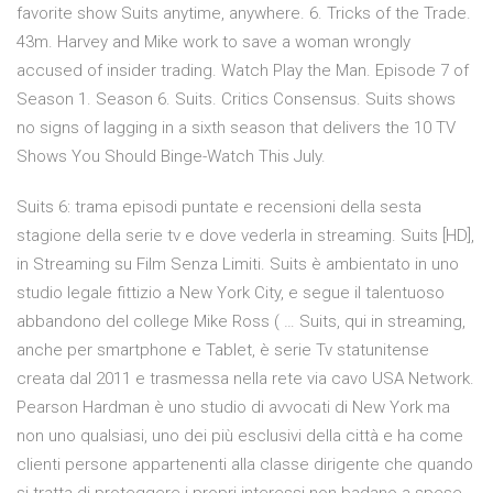
favorite show Suits anytime, anywhere. 6. Tricks of the Trade.
43m. Harvey and Mike work to save a woman wrongly
accused of insider trading. Watch Play the Man. Episode 7 of
Season 1. Season 6. Suits. Critics Consensus. Suits shows
no signs of lagging in a sixth season that delivers the 10 TV
Shows You Should Binge-Watch This July.
Suits 6: trama episodi puntate e recensioni della sesta
stagione della serie tv e dove vederla in streaming. Suits [HD],
in Streaming su Film Senza Limiti. Suits è ambientato in uno
studio legale fittizio a New York City, e segue il talentuoso
abbandono del college Mike Ross ( … Suits, qui in streaming,
anche per smartphone e Tablet, è serie Tv statunitense
creata dal 2011 e trasmessa nella rete via cavo USA Network.
Pearson Hardman è uno studio di avvocati di New York ma
non uno qualsiasi, uno dei più esclusivi della città e ha come
clienti persone appartenenti alla classe dirigente che quando