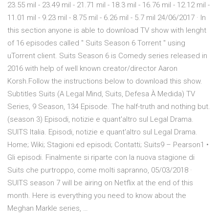
23.55 mil - 23.49 mil - 21.71 mil - 18.3 mil - 16.76 mil - 12.12 mil -
11.01 mil - 9.23 mil - 8.75 mil - 6.26 mil - 5.7 mil 24/06/2017 · In
this section anyone is able to download TV show with lenght
of 16 episodes called " Suits Season 6 Torrent " using
uTorrent client. Suits Season 6 is Comedy series released in
2016 with help of well known creator/director Aaron
Korsh.Follow the instructions below to download this show.
Subtitles Suits (A Legal Mind, Suits, Defesa À Medida) TV
Series, 9 Season, 134 Episode. The half-truth and nothing but.
(season 3) Episodi, notizie e quant'altro sul Legal Drama.
SUITS Italia. Episodi, notizie e quant'altro sul Legal Drama.
Home; Wiki; Stagioni ed episodi; Contatti; Suits9 – Pearson1 •
Gli episodi. Finalmente si riparte con la nuova stagione di
Suits che purtroppo, come molti sapranno, 05/03/2018 ·
SUITS season 7 will be airing on Netflix at the end of this
month. Here is everything you need to know about the
Meghan Markle series, …