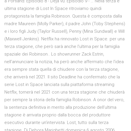
a Portland: Episodio 8 - Déjà vu: Episodio 9 - … Nella terza e
ultima stagione di Lost In Space ritroviamo quindi
protagonista la famiglia Robinson. Questa è composta dalla
madre Maureen (Molly Parker), il padre John (Toby Stephens)
e i loro figli Judy (Taylor Russell), Penny (Mina Sundwall) e Will
(Maxwell Jenkins). Netflix ha rinnovato Lost in Space. per una
terza stagione, che però sarà anche l’ultima per la famiglia
spaziale dei Robinson.. Lo showrunner Zack Estrin,
nell’annunciare la notizia, ha però anche affermato che l’idea
era sempre stata quella di chiudere con la terza stagione,
che arriverà nel 2021. Il sito Deadline ha confermato che la
serie Lost in Space lanciata sulla piattaforma streaming
Netflix, tornerà nel 2021 con una terza stagione che chiuderà
per sempre la storia della famiglia Robinson. A onor del vero,
la sentenza definitiva in merito alla produzione dell’ultima
stagione è arrivata proprio dalla bocca del produttore
esecutivo durante un’intervista. Lost, tutto sulla terza
stagione. Di Debora Marighetti domenica 6 agosto 2006.