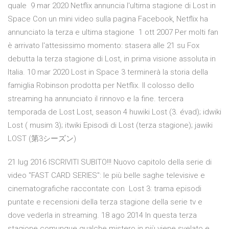
quale 9 mar 2020 Netflix annuncia l'ultima stagione di Lost in
Space Con un mini video sulla pagina Facebook, Netflix ha
annunciato la terza e ultima stagione 1 ott 2007 Per molti fan
è arrivato l'attesissimo momento: stasera alle 21 su Fox
debutta la terza stagione di Lost, in prima visione assoluta in
Italia. 10 mar 2020 Lost in Space 3 terminerà la storia della
famiglia Robinson prodotta per Netflix. Il colosso dello
streaming ha annunciato il rinnovo e la fine. tercera
temporada de Lost Lost, season 4 huwiki Lost (3. évad); idwiki
Lost ( musim 3); itwiki Episodi di Lost (terza stagione); jawiki
LOST (第3シーズン)
21 lug 2016 ISCRIVITI SUBITO!!! Nuovo capitolo della serie di
video "FAST CARD SERIES": le più belle saghe televisive e
cinematografiche raccontate con Lost 3: trama episodi
puntate e recensioni della terza stagione della serie tv e
dove vederla in streaming. 18 ago 2014 In questa terza
stagione comunque qualche mistero in più viene svelato e