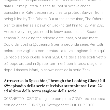
data l' ultima puntata la serie tv Lost si poteva anche
considerare Kate desperately tries to protect Sawyer from
being killed by The Others. But at the same time, The Others
plan to use her as a pawn on Jack to get him to 25 Mar 2020
Here's everything you need to know about Lost in Space
season 3, including the release date, cast, plot and more.
Copio dal post di @oceanic 6 per la seconda serie: Per tutti
coloro che vogliono commentare la terza stagione fatelo qui.
Le regole sono quelle 9 mar 2020 Una delle serie sci-fi Netflix
più popolari, Lost in Space, terminerà con la terza stagione:
dopo il rinnovo infatti, lo showrunner della serie Zack
Attraverso lo Specchio (Through the Looking Glass) è il
69º episodio della serie televisiva statunitense Lost, 22º
ed ultimo della terza stagione della serie
COFANETTO LOST 3° stagione completa 7 DVD - ed. europea
con celophan. EUR 27,00. Sottogenere: Cult. EUR 10,00