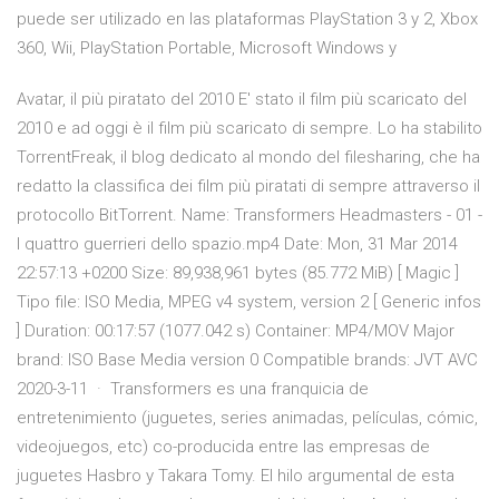
puede ser utilizado en las plataformas PlayStation 3 y 2, Xbox
360, Wii, PlayStation Portable, Microsoft Windows y
Avatar, il più piratato del 2010 E' stato il film più scaricato del
2010 e ad oggi è il film più scaricato di sempre. Lo ha stabilito
TorrentFreak, il blog dedicato al mondo del filesharing, che ha
redatto la classifica dei film più piratati di sempre attraverso il
protocollo BitTorrent. Name: Transformers Headmasters - 01 -
I quattro guerrieri dello spazio.mp4 Date: Mon, 31 Mar 2014
22:57:13 +0200 Size: 89,938,961 bytes (85.772 MiB) [ Magic ]
Tipo file: ISO Media, MPEG v4 system, version 2 [ Generic infos
] Duration: 00:17:57 (1077.042 s) Container: MP4/MOV Major
brand: ISO Base Media version 0 Compatible brands: JVT AVC
2020-3-11 · Transformers es una franquicia de
entretenimiento (juguetes, series animadas, películas, cómic,
videojuegos, etc) co-producida entre las empresas de
juguetes Hasbro y Takara Tomy. El hilo argumental de esta