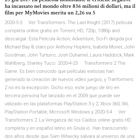
ha incassato nel mondo oltre 836 milioni di dollari, ma il
film per MyMovies merita un 2,26 su 5
2020-5-3 · Ver Transformers: The Last Knight (2017) pelicula
completa online gratis en Torrent, HD, 720p, 1080p and
descargar. Esta Pelicula Action, Adventure, Sci-Fi dirigida por
Michael Bay & stars por Anthony Hopkins, Isabela Moner, John
Goodman, John Turturro, Josh Duhamel, Laura Haddock, Mark
Wahlberg, Stanley Tucci. 2020-4-23 · Transformers 2 The
Game. Es bien conocido que películas exitosas han
generado la creación de nuevos vídeo juegos, y Tranformers
2 no es la excepción. Dicho eso, este juego de tiro en
tercera persona fue lanzado en el 2009 que puede ser
utilizado en las plataformas PlayStation 3 y 2, Xbox 360, Wii,
PlayStation Portable, Microsoft Windows y 2020-5-4 · Ver
Transformers 2: La Venganza de los Caídos online gratis HD
completa y en español latino en Gnula.io. Han transcurrido
dos años desde que Sam Witwicky salvara al universo de una