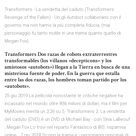
Transformers - La vendetta del caduto (Transformers:
Revenge of the Fallen) - Un gli Autobot collaborano con il
governo ma non hanno la più completa fiducia, (mai
personaggio fu tanto inutile in una trama quanto quello di
Megan Fox).
Transformers Dos razas de robots extraterrestres
transformables (los villanos «decepticons» y los
amistosos «autobots») llegan a la Tierra en busca de una
misteriosa fuente de poder. En la guerra que estalla
entre las dos razas, los hombres toman partido por los
«autobots».
25 giu 2019 La pellicola nonostante le critiche negative ha
incassato nel mondo oltre 836 milioni di dollari, ma il film per
MyMovies merita un 2,26 su 5 Transformers 2. La vendetta
del caduto (DVD) è un DVD di Michael Bay - con Shia LaBeouf
, Megan Fox.Lo trovi nel reparto Fantastico di IBS: risparmia
online 2 giu 2018 Scopri la trama e i personaggi principali di