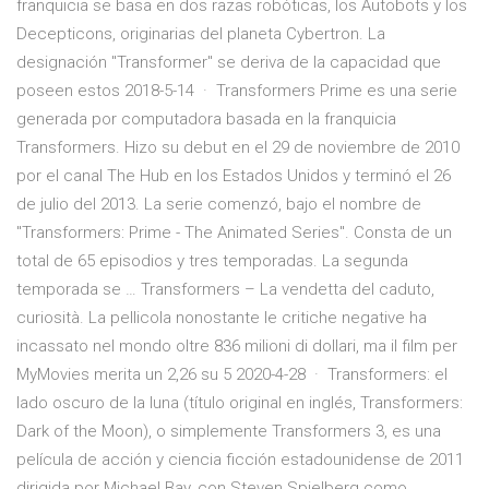
franquicia se basa en dos razas robóticas, los Autobots y los
Decepticons, originarias del planeta Cybertron. La
designación "Transformer" se deriva de la capacidad que
poseen estos 2018-5-14 · Transformers Prime es una serie
generada por computadora basada en la franquicia
Transformers. Hizo su debut en el 29 de noviembre de 2010
por el canal The Hub en los Estados Unidos y terminó el 26
de julio del 2013. La serie comenzó, bajo el nombre de
"Transformers: Prime - The Animated Series". Consta de un
total de 65 episodios y tres temporadas. La segunda
temporada se … Transformers – La vendetta del caduto,
curiosità. La pellicola nonostante le critiche negative ha
incassato nel mondo oltre 836 milioni di dollari, ma il film per
MyMovies merita un 2,26 su 5 2020-4-28 · Transformers: el
lado oscuro de la luna (título original en inglés, Transformers:
Dark of the Moon), o simplemente Transformers 3, es una
película de acción y ciencia ficción estadounidense de 2011
dirigida por Michael Bay, con Steven Spielberg como