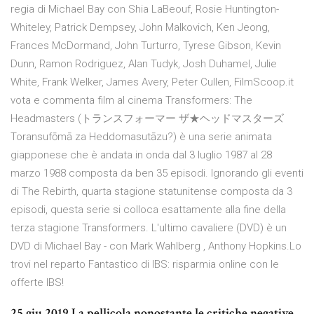
regia di Michael Bay con Shia LaBeouf, Rosie Huntington-
Whiteley, Patrick Dempsey, John Malkovich, Ken Jeong,
Frances McDormand, John Turturro, Tyrese Gibson, Kevin
Dunn, Ramon Rodriguez, Alan Tudyk, Josh Duhamel, Julie
White, Frank Welker, James Avery, Peter Cullen, FilmScoop.it
vota e commenta film al cinema Transformers: The
Headmasters (トランスフォーマー ザ★ヘッドマスターズ
Toransufōmā za Heddomasutāzu?) è una serie animata
giapponese che è andata in onda dal 3 luglio 1987 al 28
marzo 1988 composta da ben 35 episodi. Ignorando gli eventi
di The Rebirth, quarta stagione statunitense composta da 3
episodi, questa serie si colloca esattamente alla fine della
terza stagione Transformers. L'ultimo cavaliere (DVD) è un
DVD di Michael Bay - con Mark Wahlberg , Anthony Hopkins.Lo
trovi nel reparto Fantastico di IBS: risparmia online con le
offerte IBS!
25 giu 2019 La pellicola nonostante le critiche negative