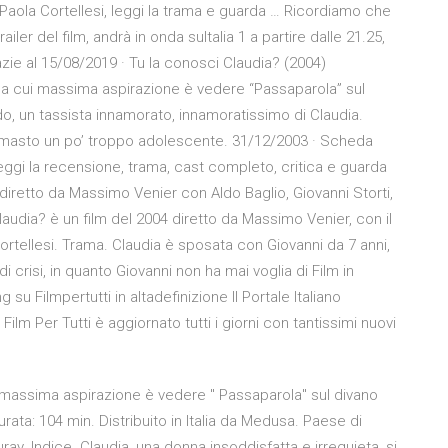
aola Cortellesi, leggi la trama e guarda … Ricordiamo che
ailer del film, andrà in onda suItalia 1 a partire dalle 21.25,
zie al 15/08/2019 · Tu la conosci Claudia? (2004)
 la cui massima aspirazione è vedere “Passaparola” sul
o, un tassista innamorato, innamoratissimo di Claudia.
imasto un po’ troppo adolescente. 31/12/2003 · Scheda
Leggi la recensione, trama, cast completo, critica e guarda
m diretto da Massimo Venier con Aldo Baglio, Giovanni Storti,
laudia? è un film del 2004 diretto da Massimo Venier, con il
ortellesi. Trama. Claudia è sposata con Giovanni da 7 anni,
 crisi, in quanto Giovanni non ha mai voglia di Film in
 su Filmpertutti in altadefinizione Il Portale Italiano
Film Per Tutti è aggiornato tutti i giorni con tantissimi nuovi
i massima aspirazione è vedere " Passaparola" sul divano
rata: 104 min. Distribuito in Italia da Medusa. Paese di
ray. Indice. Claudia, una donna insoddisfatta e irrequieta, si