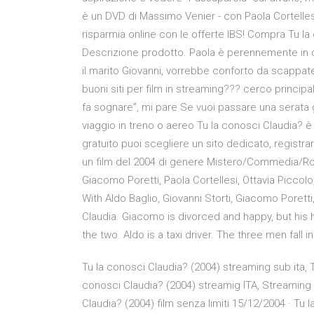
è un DVD di Massimo Venier - con Paola Cortellesi
risparmia online con le offerte IBS! Compra Tu l
Descrizione prodotto. Paola è perennemente in cu
il marito Giovanni, vorrebbe conforto da scappate
buoni siti per film in streaming??? cerco princip
fa sognare", mi pare Se vuoi passare una serata 
viaggio in treno o aereo Tu la conosci Claudia? è
gratuito puoi scegliere un sito dedicato, registr
un film del 2004 di genere Mistero/Commedia/Ro
Giacomo Poretti, Paola Cortellesi, Ottavia Piccol
With Aldo Baglio, Giovanni Storti, Giacomo Poretti
Claudia. Giacomo is divorced and happy, but hi
the two. Aldo is a taxi driver. The three men fall i
Tu la conosci Claudia? (2004) streaming sub ita, T
conosci Claudia? (2004) streamig ITA, Streaming F
Claudia? (2004) film senza limiti 15/12/2004 · Tu 