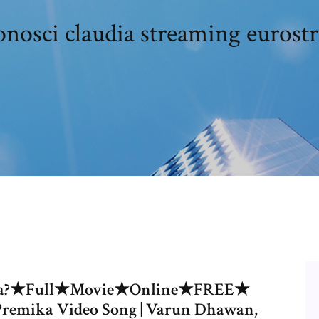
onosci claudia streaming euros
laudia?★Full★Movie★Online★FREE★
 Premika Video Song | Varun Dhawan,