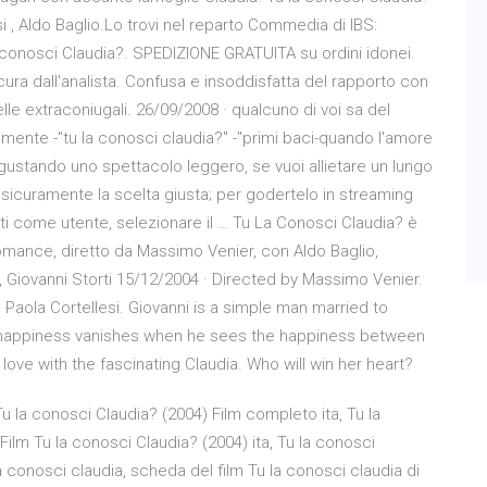
 , Aldo Baglio.Lo trovi nel reparto Commedia di IBS:
a conosci Claudia?. SPEDIZIONE GRATUITA su ordini idonei.
ra dall'analista. Confusa e insoddisfatta del rapporto con
lle extraconiugali. 26/09/2008 · qualcuno di voi sa del
almente -"tu la conosci claudia?" -"primi baci-quando l'amore
gustando uno spettacolo leggero, se vuoi allietare un lungo
 sicuramente la scelta giusta; per godertelo in streaming
arti come utente, selezionare il … Tu La Conosci Claudia? è
mance, diretto da Massimo Venier, con Aldo Baglio,
o, Giovanni Storti 15/12/2004 · Directed by Massimo Venier.
, Paola Cortellesi. Giovanni is a simple man married to
s happiness vanishes when he sees the happiness between
n love with the fascinating Claudia. Who will win her heart?
u la conosci Claudia? (2004) Film completo ita, Tu la
ilm Tu la conosci Claudia? (2004) ita, Tu la conosci
la conosci claudia, scheda del film Tu la conosci claudia di