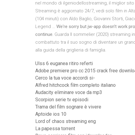
nel mondo di ilgeniodellostreaming, il miglior sito
Streaming è aggiornato 24/7, vedi solo film in A
(104 minuti) con Aldo Baglio, Giovanni Storti, Giaco
Legend …
We're sorry but jw-app doesn't work pro
continue.
Guarda Il sommelier (2020) streaming in 
combattuto tra il suo sogno di diventare un gran
alla guida della griglieria di famiglia.
Ulss 6 euganea ritiro referti
Adobe premiere pro cc 2015 crack free downlo
Cerco la tua voce accordi si-
Alfred hitchcock film completo italiano
Audacity eliminare voce da mp3
Scorpion serie tv episodi
Trama del film sognare è vivere
Aptoide ios 10
Lord of chaos streaming eng
La papessa torrent