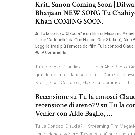
Kriti Sanon Coming Soon | Dilwal
Bhaijaan NEW SONG Tu Chahiye
Khan COMING SOON.
Tu la conosci Claudia? è un film di Massimo Venier 
come "Antonello" da One Nation, One Station), Aldo Ba
Leggi le frasi più famose del film Tu la conosci Claud
9 Comments
Tu la conosci Claudia? - Un film di Aldo Baglio, G
grande del trio milanese con una Cortellesi davve
Storti, Paola Cortellesi, Max Pisu. Commedia, Itali
Recensione su Tu la conosci Claudi
recensione di steno79 su Tu la co
Venier con Aldo Baglio, …
Tu La Conosci Claudia? – Streaming Film Megavid
aspirazione è vedere “Passaparola” sul divano, m