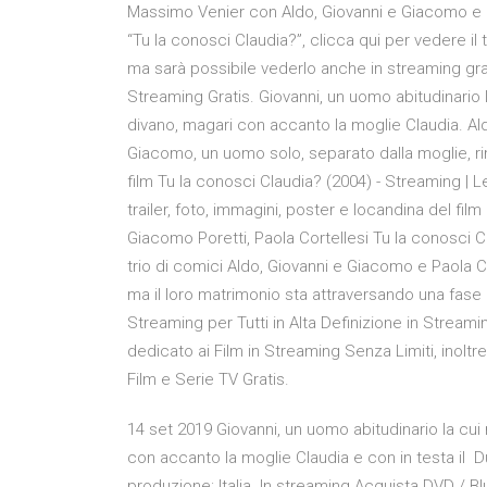
Massimo Venier con Aldo, Giovanni e Giacomo e P
“Tu la conosci Claudia?”, clicca qui per vedere il tr
ma sarà possibile vederlo anche in streaming gra
Streaming Gratis. Giovanni, un uomo abitudinario
divano, magari con accanto la moglie Claudia. Ald
Giacomo, un uomo solo, separato dalla moglie, r
film Tu la conosci Claudia? (2004) - Streaming | 
trailer, foto, immagini, poster e locandina del fil
Giacomo Poretti, Paola Cortellesi Tu la conosci C
trio di comici Aldo, Giovanni e Giacomo e Paola C
ma il loro matrimonio sta attraversando una fase di
Streaming per Tutti in Alta Definizione in Streaming
dedicato ai Film in Streaming Senza Limiti, inoltre 
Film e Serie TV Gratis.
14 set 2019 Giovanni, un uomo abitudinario la cu
con accanto la moglie Claudia e con in testa il Du
produzione: Italia. In streaming Acquista DVD / Blu