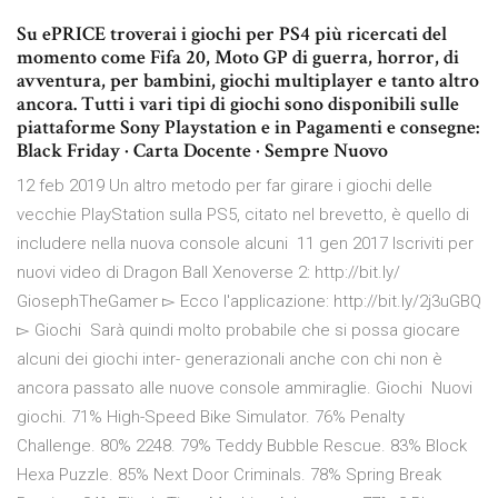
Su ePRICE troverai i giochi per PS4 più ricercati del
momento come Fifa 20, Moto GP di guerra, horror, di
avventura, per bambini, giochi multiplayer e tanto altro
ancora. Tutti i vari tipi di giochi sono disponibili sulle
piattaforme Sony Playstation e in Pagamenti e consegne:
Black Friday · Carta Docente · Sempre Nuovo
12 feb 2019 Un altro metodo per far girare i giochi delle
vecchie PlayStation sulla PS5, citato nel brevetto, è quello di
includere nella nuova console alcuni 11 gen 2017 Iscriviti per
nuovi video di Dragon Ball Xenoverse 2: http://bit.ly/
GiosephTheGamer ▻ Ecco l'applicazione: http://bit.ly/2j3uGBQ
▻ Giochi Sarà quindi molto probabile che si possa giocare
alcuni dei giochi inter- generazionali anche con chi non è
ancora passato alle nuove console ammiraglie. Giochi Nuovi
giochi. 71% High-Speed Bike Simulator. 76% Penalty
Challenge. 80% 2248. 79% Teddy Bubble Rescue. 83% Block
Hexa Puzzle. 85% Next Door Criminals. 78% Spring Break