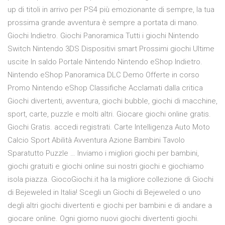
up di titoli in arrivo per PS4 più emozionante di sempre, la tua
prossima grande avventura è sempre a portata di mano.
Giochi Indietro. Giochi Panoramica Tutti i giochi Nintendo
Switch Nintendo 3DS Dispositivi smart Prossimi giochi Ultime
uscite In saldo Portale Nintendo Nintendo eShop Indietro.
Nintendo eShop Panoramica DLC Demo Offerte in corso
Promo Nintendo eShop Classifiche Acclamati dalla critica
Giochi divertenti, avventura, giochi bubble, giochi di macchine,
sport, carte, puzzle e molti altri. Giocare giochi online gratis.
Giochi Gratis. accedi registrati. Carte Intelligenza Auto Moto
Calcio Sport Abilità Avventura Azione Bambini Tavolo
Sparatutto Puzzle … Inviamo i migliori giochi per bambini,
giochi gratuiti e giochi online sui nostri giochi e giochiamo
isola piazza. GiocoGiochi.it ha la migliore collezione di Giochi
di Bejeweled in Italia! Scegli un Giochi di Bejeweled o uno
degli altri giochi divertenti e giochi per bambini e di andare a
giocare online. Ogni giorno nuovi giochi divertenti giochi.