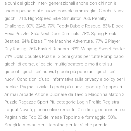
alcuni dei giochi inter- generazionali anche con chi non è
ancora passato alle nuove console ammiraglie. Giochi Nuovi
giochi. 71% High-Speed Bike Simulator. 76% Penalty
Challenge. 80% 2248. 79% Teddy Bubble Rescue. 83% Block
Hexa Puzzle. 85% Next Door Criminals. 78% Spring Break
Besties. 84% Eliza's Time Machine Adventure. 77% 2 Player
City Racing. 76% Basket Random. 83% Mahjong Sweet Easter.
74% Dolls Couples Puzzle. Giochi gratis per tutti! Rompicapo,
giochi di corse, di calcio, multigiocatore e molti altri su
gioco.it I giochi più nuovi; I giochi più popolari I giochi più
nuovi. Condizioni d'uso. Informativa sulla privacy e policy per i
cookie. Pagina iniziale. I giochi più nuovi I giochi più popolari
Animali Arcade Azione Cucinare da Tavolo Macchina Match 3
Puzzle Ragazze Sport Più categorie Login Profilo Registra
Logout Novità, giochi online recenti - Gli ultimi giochi inseriti su
PaginaInizio Top 20 del mese Topolino e formaggio. 50%.
Scegli le mosse per il topolino per far sì che prenda il