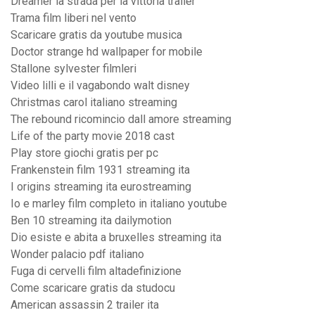
Dreamer la strada per la vittoria trailer
Trama film liberi nel vento
Scaricare gratis da youtube musica
Doctor strange hd wallpaper for mobile
Stallone sylvester filmleri
Video lilli e il vagabondo walt disney
Christmas carol italiano streaming
The rebound ricomincio dall amore streaming
Life of the party movie 2018 cast
Play store giochi gratis per pc
Frankenstein film 1931 streaming ita
I origins streaming ita eurostreaming
Io e marley film completo in italiano youtube
Ben 10 streaming ita dailymotion
Dio esiste e abita a bruxelles streaming ita
Wonder palacio pdf italiano
Fuga di cervelli film altadefinizione
Come scaricare gratis da studocu
American assassin 2 trailer ita