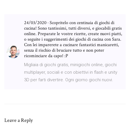
24/03/2020 · Scopritelo con centinaia di giochi di
cucina! Sono tantissimi, tutti diversi, e giocabili gratis
online. Preparate le vostre ricette, create nuovi piatti,
o seguite i suggerimenti dei giochi di cucina con Sara.
Con lei imparerete a cucinare fantastici manicaretti,
senza il rischio di bruciare tutto e non poter
ricominciare da capo! :P
Migliaia di giochi gratis, minigiochi online, giochi
multiplayer, sociali e con obiettivi in flash e unity
3D per farti divertire. Ogni giorno giochi nuovi.
Leave a Reply