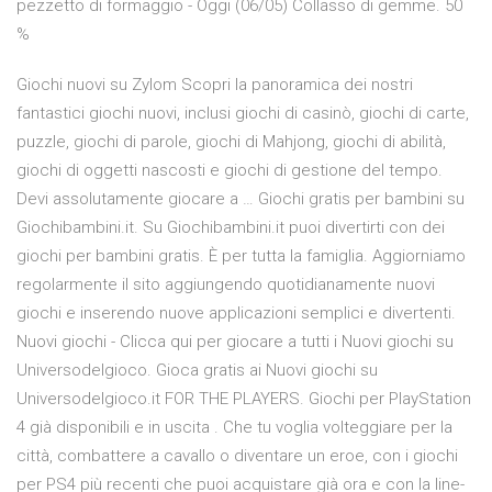
pezzetto di formaggio - Oggi (06/05) Collasso di gemme. 50
%
Giochi nuovi su Zylom Scopri la panoramica dei nostri
fantastici giochi nuovi, inclusi giochi di casinò, giochi di carte,
puzzle, giochi di parole, giochi di Mahjong, giochi di abilità,
giochi di oggetti nascosti e giochi di gestione del tempo.
Devi assolutamente giocare a … Giochi gratis per bambini su
Giochibambini.it. Su Giochibambini.it puoi divertirti con dei
giochi per bambini gratis. È per tutta la famiglia. Aggiorniamo
regolarmente il sito aggiungendo quotidianamente nuovi
giochi e inserendo nuove applicazioni semplici e divertenti.
Nuovi giochi - Clicca qui per giocare a tutti i Nuovi giochi su
Universodelgioco. Gioca gratis ai Nuovi giochi su
Universodelgioco.it FOR THE PLAYERS. Giochi per PlayStation
4 già disponibili e in uscita . Che tu voglia volteggiare per la
città, combattere a cavallo o diventare un eroe, con i giochi
per PS4 più recenti che puoi acquistare già ora e con la line-