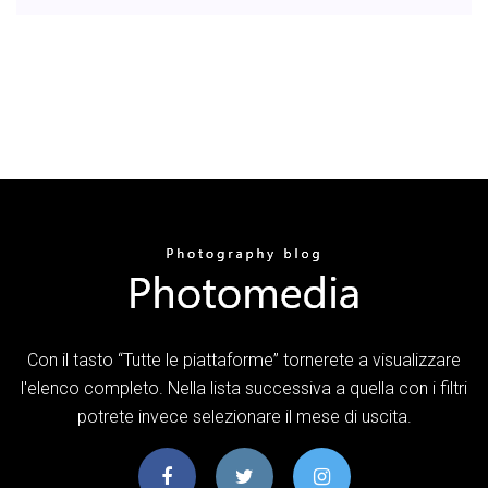
Con il tasto “Tutte le piattaforme” tornerete a visualizzare
l'elenco completo. Nella lista successiva a quella con i filtri
potrete invece selezionare il mese di uscita.