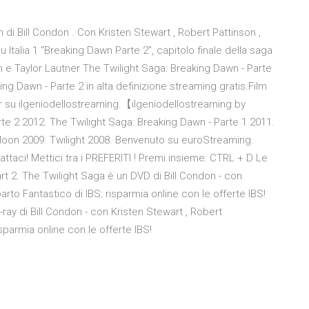
 di Bill Condon . Con Kristen Stewart , Robert Pattinson ,
Su Italia 1 "Breaking Dawn Parte 2", capitolo finale della saga
on e Taylor Lautner The Twilight Saga: Breaking Dawn - Parte
ing Dawn - Parte 2 in alta definizione streaming gratis.Film
er su ilgeniodellostreaming.【ilgeniodellostreaming by
te 2 2012. The Twilight Saga: Breaking Dawn - Parte 1 2011.
 Moon 2009. Twilight 2008. Benvenuto su euroStreaming.
ttaci! Mettici tra i PREFERITI ! Premi insieme: CTRL + D Le
t 2. The Twilight Saga è un DVD di Bill Condon - con
arto Fantastico di IBS: risparmia online con le offerte IBS!
ray di Bill Condon - con Kristen Stewart , Robert
isparmia online con le offerte IBS!