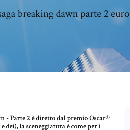
saga breaking dawn parte 2 eur
 - Parte 2 è diretto dal premio Oscar®
 dei), la sceneggiatura è come per i