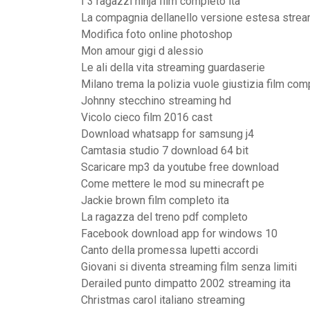
I 3 ragazzi ninja film completo ita
La compagnia dellanello versione estesa strea
Modifica foto online photoshop
Mon amour gigi d alessio
Le ali della vita streaming guardaserie
Milano trema la polizia vuole giustizia film co
Johnny stecchino streaming hd
Vicolo cieco film 2016 cast
Download whatsapp for samsung j4
Camtasia studio 7 download 64 bit
Scaricare mp3 da youtube free download
Come mettere le mod su minecraft pe
Jackie brown film completo ita
La ragazza del treno pdf completo
Facebook download app for windows 10
Canto della promessa lupetti accordi
Giovani si diventa streaming film senza limiti
Derailed punto dimpatto 2002 streaming ita
Christmas carol italiano streaming