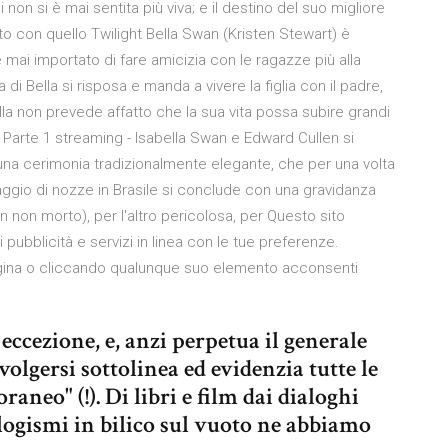
 non si è mai sentita più viva; e il destino del suo migliore
to con quello Twilight Bella Swan (Kristen Stewart) è
mai importato di fare amicizia con le ragazze più alla
 Bella si risposa e manda a vivere la figlia con il padre,
lla non prevede affatto che la sua vita possa subire grandi
Parte 1 streaming - Isabella Swan e Edward Cullen si
una cerimonia tradizionalmente elegante, che per una volta
iaggio di nozze in Brasile si conclude con una gravidanza
n non morto), per l'altro pericolosa, per Questo sito
ti pubblicità e servizi in linea con le tue preferenze.
ina o cliccando qualunque suo elemento acconsenti
ccezione, e, anzi perpetua il generale
volgersi sottolinea ed evidenzia tutte le
neo" (!). Di libri e film dai dialoghi
illogismi in bilico sul vuoto ne abbiamo