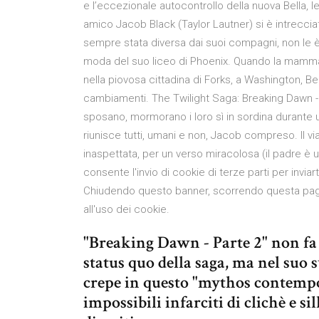
e l’eccezionale autocontrollo della nuova Bella, lei
amico Jacob Black (Taylor Lautner) si è intreccia
sempre stata diversa dai suoi compagni, non le è 
moda del suo liceo di Phoenix. Quando la mamma di
nella piovosa cittadina di Forks, a Washington, Be
cambiamenti. The Twilight Saga: Breaking Dawn - 
sposano, mormorano i loro sì in sordina durante 
riunisce tutti, umani e non, Jacob compreso. Il v
inaspettata, per un verso miracolosa (il padre è u
consente l'invio di cookie di terze parti per inviar
Chiudendo questo banner, scorrendo questa pag
all'uso dei cookie.
"Breaking Dawn - Parte 2" non fa e
status quo della saga, ma nel suo s
crepe in questo "mythos contempora
impossibili infarciti di clichè e s