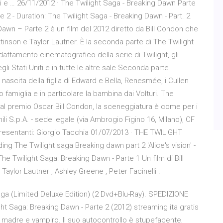
ri e … 26/11/2012 · The Twilight Saga - Breaking Dawn Parte
e 2 - Duration: The Twilight Saga - Breaking Dawn - Part. 2
 Dawn – Parte 2 è un film del 2012 diretto da Bill Condon che
inson e Taylor Lautner. È la seconda parte di The Twilight
attamento cinematografico della serie di Twilight, gli
i Stati Uniti e in tutte le altre sale Seconda parte
a nascita della figlia di Edward e Bella, Renesmée, i Cullen
o famiglia e in particolare la bambina dai Volturi. The
dal premio Oscar Bill Condon, la sceneggiatura è come per i
i S.p.A. - sede legale (via Ambrogio Figino 16, Milano), CF
resentanti: Giorgio Tacchia 01/07/2013 · THE TWILIGHT
 The Twilight saga Breaking dawn part 2 'Alice's vision' -
The Twilight Saga: Breaking Dawn - Parte 1 Un film di Bill
Taylor Lautner , Ashley Greene , Peter Facinelli .
ga (Limited Deluxe Edition) (2 Dvd+Blu-Ray). SPEDIZIONE
ht Saga: Breaking Dawn - Parte 2 (2012) streaming ita gratis
 è madre e vampiro. Il suo autocontrollo è stupefacente,