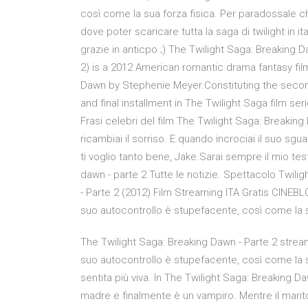
così come la sua forza fisica. Per paradossale c
dove poter scaricare tutta la saga di twilight in 
grazie in anticpo ;) The Twilight Saga: Breaking
2) is a 2012 American romantic drama fantasy fil
Dawn by Stephenie Meyer.Constituting the second o
and final installment in The Twilight Saga film ser
Frasi celebri del film The Twilight Saga: Breaking D
ricambiai il sorriso. E quando incrociai il suo sgu
ti voglio tanto bene, Jake.Sarai sempre il mio te
dawn - parte 2 Tutte le notizie. Spettacolo Twilig
- Parte 2 (2012) Film Streaming ITA Gratis CINEBLO
suo autocontrollo è stupefacente, così come la su
The Twilight Saga: Breaking Dawn - Parte 2 streami
suo autocontrollo è stupefacente, così come la s
sentita più viva. In The Twilight Saga: Breaking Da
madre e finalmente è un vampiro. Mentre il marito