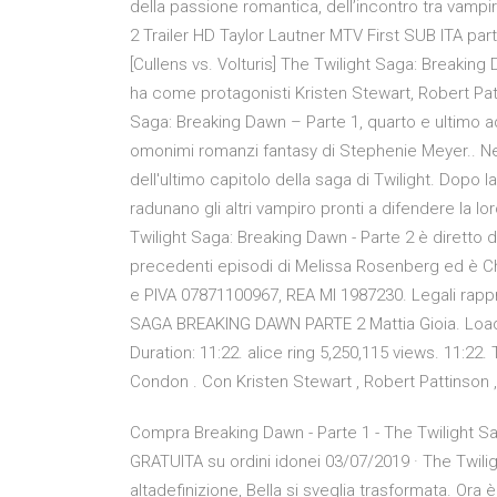
della passione romantica, dell’incontro tra vampi
2 Trailer HD Taylor Lautner MTV First SUB ITA part
[Cullens vs. Volturis] The Twilight Saga: Breaking
ha come protagonisti Kristen Stewart, Robert Patt
Saga: Breaking Dawn – Parte 1, quarto e ultimo ad
omonimi romanzi fantasy di Stephenie Meyer.. Negl
dell'ultimo capitolo della saga di Twilight. Dopo l
radunano gli altri vampiro pronti a difendere la lor
Twilight Saga: Breaking Dawn - Parte 2 è diretto 
precedenti episodi di Melissa Rosenberg ed è Chil
e PIVA 07871100967, REA MI 1987230. Legali rapp
SAGA BREAKING DAWN PARTE 2 Mattia Gioia. Loading
Duration: 11:22. alice ring 5,250,115 views. 11:22. 
Condon . Con Kristen Stewart , Robert Pattinson , 
Compra Breaking Dawn - Parte 1 - The Twilight Sa
GRATUITA su ordini idonei 03/07/2019 · The Twilig
altadefinizione, Bella si sveglia trasformata. Ora