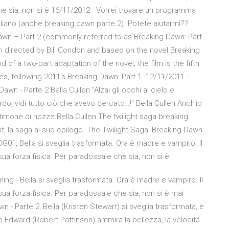
he sia, non si è 16/11/2012 · Vorrei trovare un programma
italiano (anche breaking dawn parte 2). Potete aiutarmi??
 Dawn – Part 2 (commonly referred to as Breaking Dawn: Part
m directed by Bill Condon and based on the novel Breaking
f a two-part adaptation of the novel, the film is the fifth
ies, following 2011's Breaking Dawn: Part 1. 12/11/2011 ·
awn - Parte 2 Bella Cullen "Alzai gli occhi al cielo e
ardo, vidi tutto ciò che avevo cercato…!" Bella Cullen Anch'io
stimone di nozze Bella Cullen The twilight saga breaking
ht, la saga al suo epilogo. The Twilight Saga: Breaking Dawn
G01, Bella si sveglia trasformata. Ora è madre e vampiro. Il
a forza fisica. Per paradossale che sia, non si è
ng - Bella si sveglia trasformata. Ora è madre e vampiro. Il
ua forza fisica. Per paradossale che sia, non si è mai
wn - Parte 2, Bella (Kristen Stewart) si sveglia trasformata, è
 Edward (Robert Pattinson) ammira la bellezza, la velocità