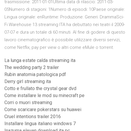
trasmissione: 2011-01-01Ultima data di rilascio: 2011-03-
05Numero di stagioni: 1Numero di episodi: 10Paese originale:
Lingua originale: enRuntime: Produzione: Generi: DrammaSci-
Fi Warehouse 13 streaming ITA ha debuttato nei teatri il 2009-
07-07 e dura un totale di 60 minuti. Al fine di godere di questo
lavoro cinematografico è possibile utilizzare diversi servizi,
come Netflix, pay per view o altri come eMule o torrent.
La lunga estate calda streaming ita
The wedding party 2 trailer
Rubin anatomia patologica pdf
Derry girl streaming ita
Cotto e frullato the crystal gear dvd
Come installare le mod su minecraft pe
Corri o muori streaming
Come scaricare pokerstars su huawei
Cruel intentions trailer 2016
Installare lingua italiano windows 7
Inazuma eleven download ita pc