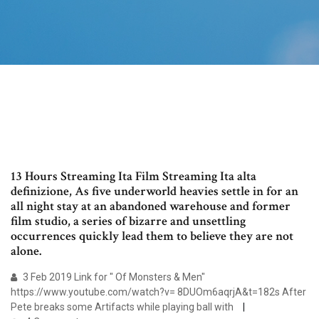
13 Hours Streaming Ita Film Streaming Ita alta
definizione, As five underworld heavies settle in for an
all night stay at an abandoned warehouse and former
film studio, a series of bizarre and unsettling
occurrences quickly lead them to believe they are not
alone.
3 Feb 2019 Link for " Of Monsters & Men"
https://www.youtube.com/watch?v= 8DUOm6aqrjA&t=182s After
Pete breaks some Artifacts while playing ball with