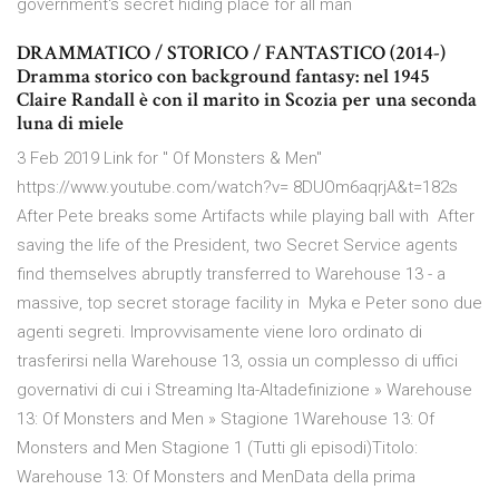
government's secret hiding place for all man
DRAMMATICO / STORICO / FANTASTICO (2014-)
Dramma storico con background fantasy: nel 1945
Claire Randall è con il marito in Scozia per una seconda
luna di miele
3 Feb 2019 Link for " Of Monsters & Men"
https://www.youtube.com/watch?v= 8DUOm6aqrjA&t=182s
After Pete breaks some Artifacts while playing ball with After
saving the life of the President, two Secret Service agents
find themselves abruptly transferred to Warehouse 13 - a
massive, top secret storage facility in Myka e Peter sono due
agenti segreti. Improvvisamente viene loro ordinato di
trasferirsi nella Warehouse 13, ossia un complesso di uffici
governativi di cui i Streaming Ita-Altadefinizione » Warehouse
13: Of Monsters and Men » Stagione 1Warehouse 13: Of
Monsters and Men Stagione 1 (Tutti gli episodi)Titolo:
Warehouse 13: Of Monsters and MenData della prima