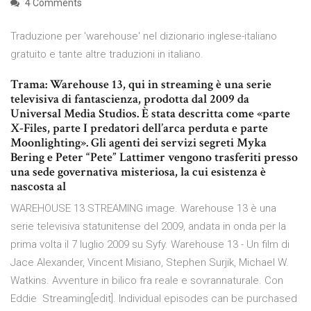
4 Comments
Traduzione per 'warehouse' nel dizionario inglese-italiano
gratuito e tante altre traduzioni in italiano.
Trama: Warehouse 13, qui in streaming è una serie
televisiva di fantascienza, prodotta dal 2009 da
Universal Media Studios. È stata descritta come «parte
X-Files, parte I predatori dell’arca perduta e parte
Moonlighting». Gli agenti dei servizi segreti Myka
Bering e Peter “Pete” Lattimer vengono trasferiti presso
una sede governativa misteriosa, la cui esistenza è
nascosta al
WAREHOUSE 13 STREAMING image. Warehouse 13 è una
serie televisiva statunitense del 2009, andata in onda per la
prima volta il 7 luglio 2009 su Syfy. Warehouse 13 - Un film di
Jace Alexander, Vincent Misiano, Stephen Surjik, Michael W.
Watkins. Avventure in bilico fra reale e sovrannaturale. Con
Eddie Streaming[edit]. Individual episodes can be purchased