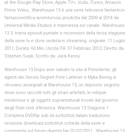
at the Google Play Store, Apple TV+, Vudu, iTunes, Amazon
Prime Video, Warehouse 13 è una serie televisiva fantastico-
fantascientifica avventurosa, prodotta dal 2009 al 2014 da
Universal Media Studios e trasmessa sul canale Warehouse
13 3: trama episodi puntate e recensioni della terza stagione
della serie tv e dove vederla in streaming. originale: 11 Luglio
2011; Durata: 60 Min; Uscita ITA: 07 Febbraio 2012; Diretto da:
Stephen Surjik; Scritto da: Jack Kenny.
Warehouse 13 Dopo aver salvato la vita al Presidente, gli
agenti dei Servizi Segreti Pete Lattimer e Myka Bering si
ritrovano assegnati al Warehouse 13, un deposito segreto
dove sono raccolti tutti gli strani artefatti, le reliquie
misteriose e gli oggetti soprannaturali trovati dal governo
degli Stati Uniti d’America. Warehouse 13 Stagione 1
Completa DVDRip sub ita sottotitoli italiani traduzione
revisione download sottotitoli scheda della serie e
commenta sul forum diventa fan 01/02/2011 · Warehouse 13