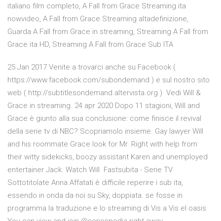
italiano film completo, A Fall from Grace Streaming ita
nowvideo, A Fall from Grace Streaming altadefinizione,
Guarda A Fall from Grace in streaming, Streaming A Fall from
Grace ita HD, Streaming A Fall from Grace Sub ITA
25 Jan 2017 Venite a trovarci anche su Facebook (
https://www.facebook.com/subondemand ) e sul nostro sito
web ( http://subtitlesondemand.altervista.org ) Vedi Will &
Grace in streaming. 24 apr 2020 Dopo 11 stagioni, Will and
Grace è giunto alla sua conclusione: come finisce il revival
della serie tv di NBC? Scopriamolo insieme. Gay lawyer Will
and his roommate Grace look for Mr. Right with help from
their witty sidekicks, boozy assistant Karen and unemployed
entertainer Jack. Watch Will Fastsubita - Serie TV
Sottotitolate Anna Affatati è difficile reperire i sub ita,
essendo in onda da noi su Sky, doppiata. se fosse in
programma la traduzione e lo streaming di Vis a Vis el oasis