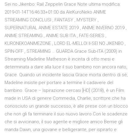
Sei no Jikenbo: Rail Zeppelin Grace Note ultima modifica:
2019-01-14T16:46:33+01:00 da AleKuroNeko ANIME
STREAMING CONCLUSI , FANTASY , MYSTERY ,
SUPERNATURAL ANIME ESTATE 2019 , ANIME INVERNO 2019 ,
ANIME STREAMING , ANIME SUB ITA , FATE-SERIES ,
KURONEKOANIMEZONE , LORD EL-MELLOI II-SEI NO JIKENBO ,
SPIN-OFF , STREAMING … GUARDA Grace Sub-ITA (2009) in
Streaming Madeline Matheson è incinta di otto mesi e
determinata a dare alla luce il suo bambino non ancora nato,
Grace. Quando un incidente lascia Grace morta dentro di sé,
Madeline insiste per portare a termine il cadavere del
bambino. Grace – Ispirazione cercasi [HD] (2018), è un Film
made in USA di genere Commedia, Charlie, scrittore che ha
conosciuto un grande successo, è alle prese con un blocco
che non gli fa terminare il suo nuovo lavoro.Con le scadenze
che si avvicinano, il suo agente e migliore amico Bernie gli
manda Dawn, una giovane e belligerante, per ispirarlo e