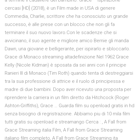
a termine il cadavere del bambino. Grace – Ispirazione
cercasi [HD] (2018), è un Film made in USA di genere
Commedia, Charlie, scrittore che ha conosciuto un grande
successo, è alle prese con un blocco che non gli fa
terminare il suo nuovo lavoro.Con le scadenze che si
avvicinano, il suo agente e migliore amico Bernie gli manda
Dawn, una giovane e belligerante, per ispirarlo e sbloccarlo.
Grace di Monaco streaming altadefinizione Nel 1962 Grace
Kelly (Nicole Kidman) è sposata da sei anni con il principe
Ranieri III di Monaco (Tim Roth) quando tenta di destreggiarsi
tra la sua professione di attrice e il ruolo di principessa e
madre di due bambini. Dopo aver ricevuto una proposta per
riprendere la carriera in un film diretto da Hitchcock (Roger
Ashton-Griffiths), Grace … Guarda film su openload gratis in hd
senza bisogno di regristrazione. Abbiamo piu di 10 mila film
tutti gratis su openload e streamango Cerca : , A Fall from
Grace Streaming italia Film, A Fall from Grace Streaming
italiano film completo, A Fall from Grace Streaming ita