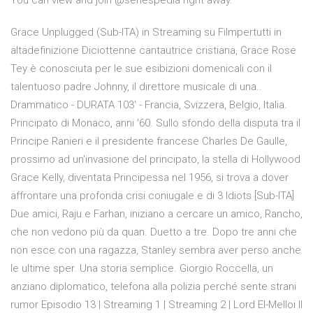
You can view and join @seriespedia right away.
Grace Unplugged (Sub-ITA) in Streaming su Filmpertutti in
altadefinizione Diciottenne cantautrice cristiana, Grace Rose
Tey è conosciuta per le sue esibizioni domenicali con il
talentuoso padre Johnny, il direttore musicale di una..
Drammatico - DURATA 103′ - Francia, Svizzera, Belgio, Italia.
Principato di Monaco, anni '60. Sullo sfondo della disputa tra il
Principe Ranieri e il presidente francese Charles De Gaulle,
prossimo ad un'invasione del principato, la stella di Hollywood
Grace Kelly, diventata Principessa nel 1956, si trova a dover
affrontare una profonda crisi coniugale e di 3 Idiots [Sub-ITA]
Due amici, Raju e Farhan, iniziano a cercare un amico, Rancho,
che non vedono più da quan. Duetto a tre. Dopo tre anni che
non esce con una ragazza, Stanley sembra aver perso anche
le ultime sper. Una storia semplice. Giorgio Roccella, un
anziano diplomatico, telefona alla polizia perché sente strani
rumor Episodio 13 | Streaming 1 | Streaming 2 | Lord El-Melloi II