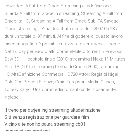
nowvideo, A Fall from Grace Streaming altadefinizione,
Guarda A Fall from Grace in streaming, Streaming A Fall from
Grace ita HD, Streaming A Fall from Grace Sub ITA Savage
Grace streaming ITA ha debuttato nei teatri il 2007-05-18 e
dura un totale di 97 minuti. Al fine di godere di questo lavoro
cinematografico è possibile utilizzare diversi servizi, come
Netflix, pay per view o altri come eMule o torrent. « Previous:
Saw 3D – il capitolo finale (2010) streaming | Next: 11 Minutes
Sub-ITA (2015) streaming L’erba di Grace (2000) streaming.
HD AltaDefinizione Commedia HD720 Attori: Regia di Nigel
Cole Con Brenda Blethyn, Craig Ferguson, Martin Clunes,
Tchéky Karyo. Una commedia romantica deliziosamente
inglese.
Il treno per darjeeling streaming altadefinizione
Siti senza registrazione per guardare film
Vicino a te non ho paura streaming cb01