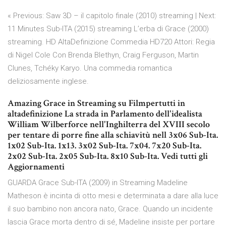
« Previous: Saw 3D – il capitolo finale (2010) streaming | Next:
11 Minutes Sub-ITA (2015) streaming L’erba di Grace (2000)
streaming. HD AltaDefinizione Commedia HD720 Attori: Regia
di Nigel Cole Con Brenda Blethyn, Craig Ferguson, Martin
Clunes, Tchéky Karyo. Una commedia romantica
deliziosamente inglese.
Amazing Grace in Streaming su Filmpertutti in
altadefinizione La strada in Parlamento dell'idealista
William Wilberforce nell'Inghilterra del XVIII secolo
per tentare di porre fine alla schiavitù nell 3x06 Sub-Ita.
1x02 Sub-Ita. 1x13. 3x02 Sub-Ita. 7x04. 7x20 Sub-Ita.
2x02 Sub-Ita. 2x05 Sub-Ita. 8x10 Sub-Ita. Vedi tutti gli
Aggiornamenti
GUARDA Grace Sub-ITA (2009) in Streaming Madeline
Matheson è incinta di otto mesi e determinata a dare alla luce
il suo bambino non ancora nato, Grace. Quando un incidente
lascia Grace morta dentro di sé, Madeline insiste per portare