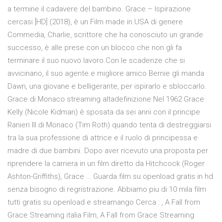
a termine il cadavere del bambino. Grace – Ispirazione
cercasi [HD] (2018), è un Film made in USA di genere
Commedia, Charlie, scrittore che ha conosciuto un grande
successo, è alle prese con un blocco che non gli fa
terminare il suo nuovo lavoro.Con le scadenze che si
avvicinano, il suo agente e migliore amico Bernie gli manda
Dawn, una giovane e belligerante, per ispirarlo e sbloccarlo.
Grace di Monaco streaming altadefinizione Nel 1962 Grace
Kelly (Nicole Kidman) è sposata da sei anni con il principe
Ranieri III di Monaco (Tim Roth) quando tenta di destreggiarsi
tra la sua professione di attrice e il ruolo di principessa e
madre di due bambini. Dopo aver ricevuto una proposta per
riprendere la carriera in un film diretto da Hitchcock (Roger
Ashton-Griffiths), Grace … Guarda film su openload gratis in hd
senza bisogno di regristrazione. Abbiamo piu di 10 mila film
tutti gratis su openload e streamango Cerca : , A Fall from
Grace Streaming italia Film, A Fall from Grace Streaming