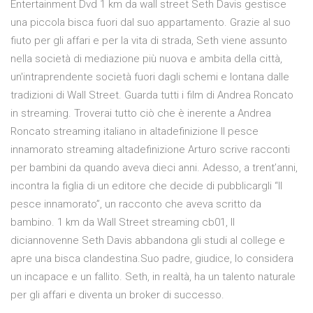
Entertainment Dvd 1 km da wall street Seth Davis gestisce
una piccola bisca fuori dal suo appartamento. Grazie al suo
fiuto per gli affari e per la vita di strada, Seth viene assunto
nella società di mediazione più nuova e ambita della città,
un'intraprendente società fuori dagli schemi e lontana dalle
tradizioni di Wall Street. Guarda tutti i film di Andrea Roncato
in streaming. Troverai tutto ciò che è inerente a Andrea
Roncato streaming italiano in altadefinizione Il pesce
innamorato streaming altadefinizione Arturo scrive racconti
per bambini da quando aveva dieci anni. Adesso, a trent’anni,
incontra la figlia di un editore che decide di pubblicargli “Il
pesce innamorato”, un racconto che aveva scritto da
bambino. 1 km da Wall Street streaming cb01, Il
diciannovenne Seth Davis abbandona gli studi al college e
apre una bisca clandestina.Suo padre, giudice, lo considera
un incapace e un fallito. Seth, in realtà, ha un talento naturale
per gli affari e diventa un broker di successo.