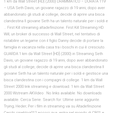
1 km da Wall Street [HD] (2000) DRAMMATICO – DURATA 119′
– USA Seth Davis, un giovane ragazzo di 19 anni, dopo aver
abbandonato gli studi al college, decide di aprire una bisca
clandestina Il giovane Seth ha un talento naturale per i soldi e
… First Kill streaming altadefinizione. First Kill Streaming HD.
Will, un broker di successo di Wall Street, nel tentativo di
ristabilire un legame con il figlio Danny decide di portare la
famiglia in vacanza nella casa tra i boschi in cui è cresciuto.
GUARDA 1 km da Wall Street [HD] (2000) in Streaming Seth
Davis, un giovane ragazzo di 19 anni, dopo aver abbandonato
gli studi al college, decide di aprire una bisca clandestina Il
giovane Seth ha un talento naturale per i soldi e gestisce una
bisca clandestina con i compagni di college. 1 km da Wall
Street 2000 link streaming e download. 1 km da Wall Street
2000 Wstream AKVideo : No links available. No downloads
available. Cerca Serie. Search for: Ultime serie aggiunte.
Trying; Heder; Per i film in streaming vai su Altadefinizione
Cerchi cineblog01? eccoci qua, entra nel mondo di CB01 e