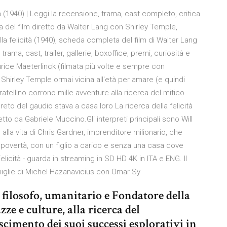
à (1940) | Leggi la recensione, trama, cast completo, critica
na del film diretto da Walter Lang con Shirley Temple,
la felicità (1940), scheda completa del film di Walter Lang
ama, cast, trailer, gallerie, boxoffice, premi, curiosità e
urice Maeterlinck (filmata più volte e sempre con
Shirley Temple ormai vicina all'età per amare (e quindi
atellino corrono mille avventure alla ricerca del mitico
greto del gaudio stava a casa loro La ricerca della felicità
tto da Gabriele Muccino.Gli interpreti principali sono Will
lla vita di Chris Gardner, imprenditore milionario, che
sa povertà, con un figlio a carico e senza una casa dove
licità - guarda in streaming in SD HD 4K in ITA e ENG. Il
miglie di Michel Hazanavicius con Omar Sy
 filosofo, umanitario e Fondatore della
zze e culture, alla ricerca del
imento dei suoi successi esplorativi in