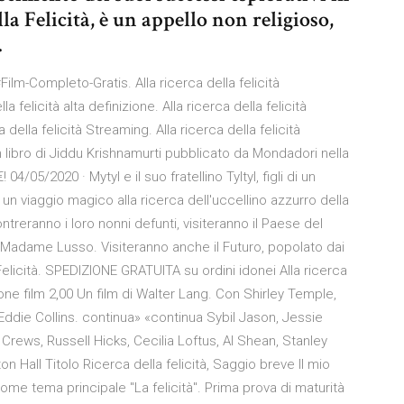
lla Felicità, è un appello non religioso,
.
Film-Completo-Gratis. Alla ricerca della felicità
felicità alta definizione. Alla ricerca della felicità
 della felicità Streaming. Alla ricerca della felicità
un libro di Jiddu Krishnamurti pubblicato da Mondadori nella
04/05/2020 · Mytyl e il suo fratellino Tyltyl, figli di un
 un viaggio magico alla ricerca dell'uccellino azzurro della
ontreranno i loro nonni defunti, visiteranno il Paese del
Madame Lusso. Visiteranno anche il Futuro, popolato dai
icità. SPEDIZIONE GRATUITA su ordini idonei Alla ricerca
one film 2,00 Un film di Walter Lang. Con Shirley Temple,
ddie Collins. continua» «continua Sybil Jason, Jessie
Crews, Russell Hicks, Cecilia Loftus, Al Shean, Stanley
 Hall Titolo Ricerca della felicità, Saggio breve Il mio
me tema principale "La felicità". Prima prova di maturità