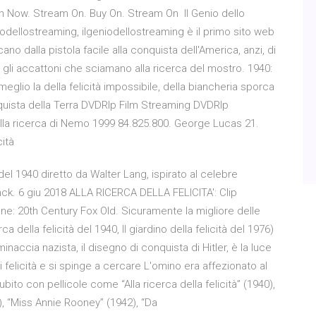
h Now. Stream On. Buy On. Stream On Il Genio dello
iodellostreaming, ilgeniodellostreaming è il primo sito web
ano dalla pistola facile alla conquista dell'America, anzi, di
 gli accattoni che sciamano alla ricerca del mostro. 1940:
eglio la della felicità impossibile, della biancheria sporca
onquista della Terra DVDRIp Film Streaming DVDRIp
la ricerca di Nemo 1999 84.825.800. George Lucas 21.
cità
m del 1940 diretto da Walter Lang, ispirato al celebre
nck. 6 giu 2018 ALLA RICERCA DELLA FELICITA': Clip
one: 20th Century Fox Old. Sicuramente la migliore delle
a della felicità del 1940, Il giardino della felicità del 1976)
naccia nazista, il disegno di conquista di Hitler, è la luce
i felicità e si spinge a cercare L'omino era affezionato al
ubito con pellicole come “Alla ricerca della felicità” (1940),
1), “Miss Annie Rooney” (1942), “Da