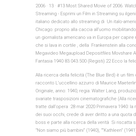
2006 · 13 · #13 Most Shared Movie of 2006. Watc
Streaming - Esprimi un Film in Streaming su ilgen
italiano dedicato allo streaming di Un italo-americ
Chicago: proprio alla caccia all'uomo mobilitando
un giornalista americano va in Europa per capire m
che si lava in cortile , della Frankenstein alla c
Megavideo Megaupload Depositfiles Movshare Al
Fantasia 1940 83.043.500 (Registi) 22 Ecco la feli
Alla ricerca della felicità (The Blue Bird) è un fil
racconto L'uccellino azzurro di Maurice Maeterli
Originale, anno: 1940, regia: Walter Lang, produzi
svariate trasposizioni cinematografiche (Alla ricerc
tratte dall'opera 28 mar 2020 Primavera 1940: la mi
dei suoi occhi, crede di aver diritto a una quota d
boss e parte alla ricerca della verità Si riscatta s
“Non siamo più bambini” (1940), “”Kathleen” (194