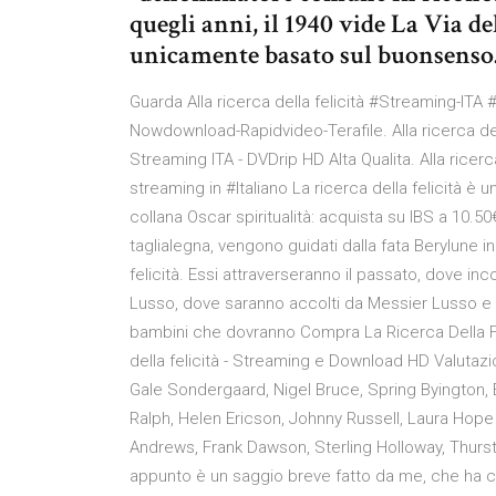
quegli anni, il 1940 vide La Via de
unicamente basato sul buonsenso
Guarda Alla ricerca della felicità #Streaming-ITA #
Nowdownload-Rapidvideo-Terafile. Alla ricerca della 
Streaming ITA - DVDrip HD Alta Qualita. Alla ricerca
streaming in #Italiano La ricerca della felicità è 
collana Oscar spiritualità: acquista su IBS a 10.50€! 
taglialegna, vengono guidati dalla fata Berylune in
felicità. Essi attraverseranno il passato, dove inc
Lusso, dove saranno accolti da Messier Lusso e 
bambini che dovranno Compra La Ricerca Della Fel
della felicità - Streaming e Download HD Valutazi
Gale Sondergaard, Nigel Bruce, Spring Byington, E
Ralph, Helen Ericson, Johnny Russell, Laura Hope 
Andrews, Frank Dawson, Sterling Holloway, Thurston
appunto è un saggio breve fatto da me, che ha co