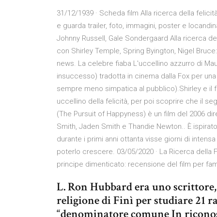
31/12/1939 · Scheda film Alla ricerca della felicit
e guarda trailer, foto, immagini, poster e locandi
Johnny Russell, Gale Sondergaard Alla ricerca del
con Shirley Temple, Spring Byington, Nigel Bruce: tr
news. La celebre fiaba L'uccellino azzurro di Ma
insuccesso) tradotta in cinema dalla Fox per una 
sempre meno simpatica al pubblico).Shirley e il fr
uccellino della felicità, per poi scoprire che il se
(The Pursuit of Happyness) è un film del 2006 dire
Smith, Jaden Smith e Thandie Newton.. È ispirato a
durante i primi anni ottanta visse giorni di inten
poterlo crescere. 03/05/2020 · La Ricerca della Fe
principe dimenticato: recensione del film per fa
L. Ron Hubbard era uno scrittore,
religione di Finì per studiare 21 ra
“denominatore comune In riconosc