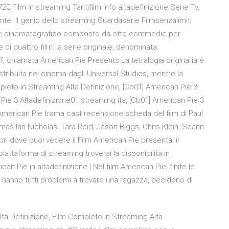
 Film in streaming Tantifilm.info altadefinizione Serie Tv,
nte. Il genio dello streaming Guardaserie Filmsenzalimiti
hise cinematografico composto da otto commedie per
e di quattro film: la serie originale, denominata
, chiamata American Pie Presents.La tetralogia originaria è
stribuita nei cinema dagli Universal Studios, mentre la
pleto in Streaming Alta Definizione, [Cb01] American Pie 3
Pie 3 Altadefinizione01 streaming ita, [Cb01] American Pie 3
 American Pie trama cast recensione scheda del film di Paul
s Ian Nicholas, Tara Reid, Jason Biggs, Chris Klein, Seann
ri dove puoi vedere il Film American Pie presenta: il
attaforma di streaming troverai la disponibilità in
 Pie in altadefinizione | Nel film American Pie, finite le
e hanno tutti problemi a trovare una ragazza, decidono di
lta Definizione, Film Completo in Streaming Alta