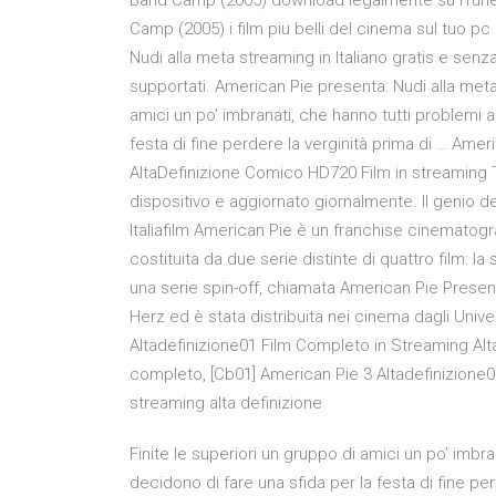
Band Camp (2005) download legalmente su iTunes
Camp (2005) i film piu belli del cinema sul tuo 
Nudi alla meta streaming in Italiano gratis e sen
supportati. American Pie presenta: Nudi alla meta
amici un po’ imbranati, che hanno tutti problemi a
festa di fine perdere la verginità prima di … Amer
AltaDefinizione Comico HD720 Film in streaming Tan
dispositivo e aggiornato giornalmente. Il genio 
Italiafilm American Pie è un franchise cinemato
costituita da due serie distinte di quattro film: 
una serie spin-off, chiamata American Pie Present
Herz ed è stata distribuita nei cinema dagli Univ
Altadefinizione01 Film Completo in Streaming Alta
completo, [Cb01] American Pie 3 Altadefinizione01
streaming alta definizione
Finite le superiori un gruppo di amici un po’ imbr
decidono di fare una sfida per la festa di fine pe