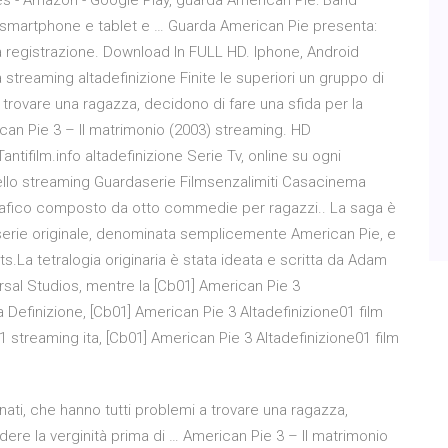
 - Amazon - Google Play, guarda American Pie: Band
pc smartphone e tablet e … Guarda American Pie presenta:
za registrazione. Download In FULL HD. Iphone, Android
 streaming altadefinizione Finite le superiori un gruppo di
 trovare una ragazza, decidono di fare una sfida per la
ican Pie 3 – Il matrimonio (2003) streaming. HD
tifilm.info altadefinizione Serie Tv, online su ogni
dello streaming Guardaserie Filmsenzalimiti Casacinema
grafico composto da otto commedie per ragazzi.. La saga è
la serie originale, denominata semplicemente American Pie, e
s.La tetralogia originaria è stata ideata e scritta da Adam
ersal Studios, mentre la [Cb01] American Pie 3
 Definizione, [Cb01] American Pie 3 Altadefinizione01 film
 streaming ita, [Cb01] American Pie 3 Altadefinizione01 film
anati, che hanno tutti problemi a trovare una ragazza,
rdere la verginità prima di … American Pie 3 – Il matrimonio