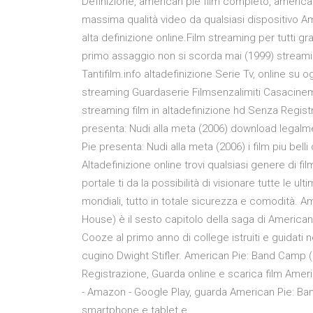
Definizione, american pie film completo, american
massima qualità video da qualsiasi dispositivo A
alta definizione online.Film streaming per tutti gr
primo assaggio non si scorda mai (1999) streami
Tantifilm.info altadefinizione Serie Tv, online su 
streaming Guardaserie Filmsenzalimiti Casacinema
streaming film in altadefinizione hd Senza Regist
presenta: Nudi alla meta (2006) download legalm
Pie presenta: Nudi alla meta (2006) i film piu bell
Altadefinizione online trovi qualsiasi genere di fi
portale ti da la possibilità di visionare tutte le u
mondiali, tutto in totale sicurezza e comodità. 
House) è il sesto capitolo della saga di American 
Cooze al primo anno di college istruiti e guidati
cugino Dwight Stifler. American Pie: Band Camp (
Registrazione, Guarda online e scarica film Ame
- Amazon - Google Play, guarda American Pie: Band
smartphone e tablet e …