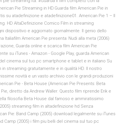
 pie streaming ita. #Guarda il film completo con la
merican Pie Streaming in HD.Guarda film American Pie in
atis su atadefinizione e atadefinizione01. American Pie 1 – Il
ng. HD AltaDefinizione Comico Film in streaming
ogni dispositivo e aggiornato giornalmente. Il genio dello
 Italiafilm American Pie presenta: Nudi alla meta (2006)
razione, Guarda online e scarica film American Pie
ente su iTunes - Amazon - Google Play, guarda American
i del cinema sul tuo pc smartphone e tablet e in italiano Su
lm in streaming gratuitamente e in qualità HD. Il nostro
ltimissime novità e un vasto archivio con le grandi produzioni
American Pie - Beta House (American Pie Presents: Beta
Pie, diretto da Andrew Waller. Questo film riprende Erik e
 nella filosofia Beta House dal famoso e ammiratissimo
2005) streaming film in altadefinizione hd Senza
rican Pie: Band Camp (2005) download legalmente su iTunes
 Camp (2005) i film piu belli del cinema sul tuo pc