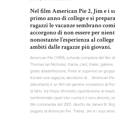
Nel film American Pie 2, Jim e i s
primo anno di college e si prepara
ragazzi le vacanze sembrano cominc
accorgono di non essere per niente
nonostante l’esperienza al college
ambiti dalle ragazze più giovani.
American Pie (1999), scheda completa del film di 
Thomas Ian Nicholas: trama, cast, trailer, galleri
gratis altadefinizione, Finite le superiori un grup
trovare una ragazza, decidono di … American Pie di
debuttanti) è un film nel genere scolastico di Por
di farlo: tra l'inizio sfrontato (quindicenne si m
sentimentale (quel che conta è il vero amore), 
film commedia del 2001, diretto da James B. Rog
seguito di American Pie. Trama. Jim e i suoi amici