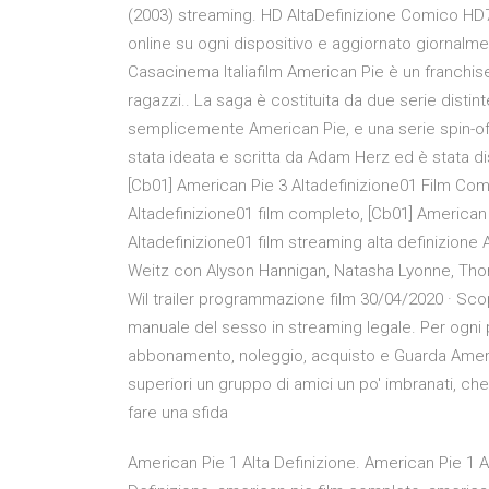
(2003) streaming. HD AltaDefinizione Comico HD720
online su ogni dispositivo e aggiornato giornalme
Casacinema Italiafilm American Pie è un franc
ragazzi.. La saga è costituita da due serie distint
semplicemente American Pie, e una serie spin-off
stata ideata e scritta da Adam Herz ed è stata di
[Cb01] American Pie 3 Altadefinizione01 Film Com
Altadefinizione01 film completo, [Cb01] American 
Altadefinizione01 film streaming alta definizione
Weitz con Alyson Hannigan, Natasha Lyonne, Thoma
Wil trailer programmazione film 30/04/2020 · Scop
manuale del sesso in streaming legale. Per ogni pi
abbonamento, noleggio, acquisto e Guarda American
superiori un gruppo di amici un po' imbranati, ch
fare una sfida
American Pie 1 Alta Definizione. American Pie 1 A