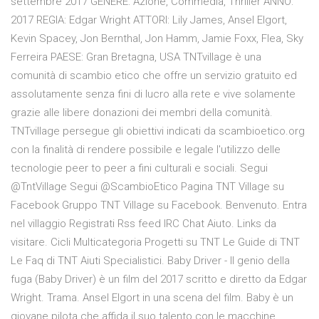
settembre 2017 GENERE: Azione, Commedia, Thriller ANNO:
2017 REGIA: Edgar Wright ATTORI: Lily James, Ansel Elgort,
Kevin Spacey, Jon Bernthal, Jon Hamm, Jamie Foxx, Flea, Sky
Ferreira PAESE: Gran Bretagna, USA TNTvillage è una
comunità di scambio etico che offre un servizio gratuito ed
assolutamente senza fini di lucro alla rete e vive solamente
grazie alle libere donazioni dei membri della comunità.
TNTvillage persegue gli obiettivi indicati da scambioetico.org
con la finalità di rendere possibile e legale l'utilizzo delle
tecnologie peer to peer a fini culturali e sociali. Segui
@TntVillage Segui @ScambioEtico Pagina TNT Village su
Facebook Gruppo TNT Village su Facebook. Benvenuto. Entra
nel villaggio Registrati Rss feed IRC Chat Aiuto. Links da
visitare. Cicli Multicategoria Progetti su TNT Le Guide di TNT
Le Faq di TNT Aiuti Specialistici. Baby Driver - Il genio della
fuga (Baby Driver) è un film del 2017 scritto e diretto da Edgar
Wright. Trama. Ansel Elgort in una scena del film. Baby è un
giovane pilota che affida il suo talento con le macchine