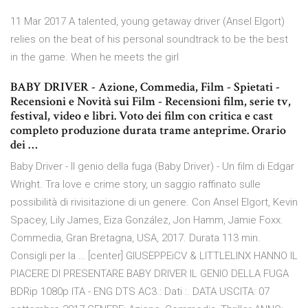
11 Mar 2017 A talented, young getaway driver (Ansel Elgort)
relies on the beat of his personal soundtrack to be the best
in the game. When he meets the girl
BABY DRIVER - Azione, Commedia, Film - Spietati -
Recensioni e Novità sui Film - Recensioni film, serie tv,
festival, video e libri. Voto dei film con critica e cast
completo produzione durata trame anteprime. Orario
dei …
Baby Driver - Il genio della fuga (Baby Driver) - Un film di Edgar
Wright. Tra love e crime story, un saggio raffinato sulle
possibilità di rivisitazione di un genere. Con Ansel Elgort, Kevin
Spacey, Lily James, Eiza González, Jon Hamm, Jamie Foxx.
Commedia, Gran Bretagna, USA, 2017. Durata 113 min.
Consigli per la … [center] GIUSEPPEiCV & LITTLELINX HANNO IL
PIACERE DI PRESENTARE BABY DRIVER IL GENIO DELLA FUGA
BDRip 1080p ITA - ENG DTS AC3.: Dati :. DATA USCITA: 07