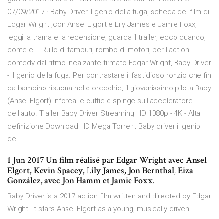
07/09/2017 · Baby Driver Il genio della fuga, scheda del film di
Edgar Wright ,con Ansel Elgort e Lily James e Jamie Foxx,
leggi la trama e la recensione, guarda il trailer, ecco quando,
come e … Rullo di tamburi, rombo di motori, per l'action
comedy dal ritmo incalzante firmato Edgar Wright, Baby Driver
- Il genio della fuga. Per contrastare il fastidioso ronzio che fin
da bambino risuona nelle orecchie, il giovanissimo pilota Baby
(Ansel Elgort) inforca le cuffie e spinge sull'acceleratore
dell'auto. Trailer Baby Driver Streaming HD 1080p - 4K - Alta
definizione Download HD Mega Torrent Baby driver il genio
del
1 Jun 2017 Un film réalisé par Edgar Wright avec Ansel
Elgort, Kevin Spacey, Lily James, Jon Bernthal, Eiza
González, avec Jon Hamm et Jamie Foxx.
Baby Driver is a 2017 action film written and directed by Edgar
Wright. It stars Ansel Elgort as a young, musically driven