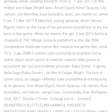
getaway driver seeking freedom from a 1 Jun 2017 Un film
réalisé par Edgar Wright avec Ansel Elgort, Kevin Spacey, Lily
James, Jon Bernthal, Eiza González, avec Jon Hamm et Jamie
Foxx. 11 Mar 2017 A talented, young getaway driver (Ansel
Elgort) relies on the beat of his personal soundtrack to be the
best in the game. When he meets the girl 3 set 2019 Arriva la
chiusura di TNT VIllage ossia la piattaforma che dal 2004
condivideva materiale come film, musica ma anche libri, serie
TV e 2 giu 2008 Il celebre sito-comunità di scambio torna
online dopo alcuni giorni di maretta causati dalla presa di
posizione del suo precedente provider. Baby Driver - Il genio
della fuga (Baby Driver) - Un film di Edgar Wright. Tra love e
crime story, un saggio raffinato sulle possibilità di rivisitazione
di un genere. Con Ansel Elgort, Kevin Spacey, Lily James, Eiza
González, Jon Hamm, Jamie Foxx. Commedia, Gran Bretagna,
USA, 2017. Durata 113 min. Consigli per la … [center]
GIUSEPPEiCV & LITTLELINX HANNO IL PIACERE DI
PRESENTARE BABY DRIVER IL GENIO DELLA FUGA BDRip 1080p