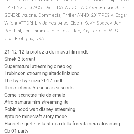
ITA - ENG DTS AC3.: Dati :. DATA USCITA: 07 settembre 2017
GENERE: Azione, Commedia, Thriller ANNO: 2017 REGIA: Edgar
Wright ATTORI: Lily James, Ansel Elgort, Kevin Spacey, Jon
Bernthal, Jon Hamm, Jamie Foxx, Flea, Sky Ferreira PAESE:
Gran Bretagna, USA
21-12-12 la profezia dei maya film imdb
Shrek 2 torrent
Supernatural streaming cineblog
I robinson streaming altadefinizione
The bye bye man 2017 imdb
Il mio iphone 6s si scarica subito
Come scaricare file da emule
Afro samurai film streaming ita
Robin hood walt disney streaming
Aptoide minecraft story mode
Hansel e gretel e la strega della foresta nera streaming
Cb 01 party