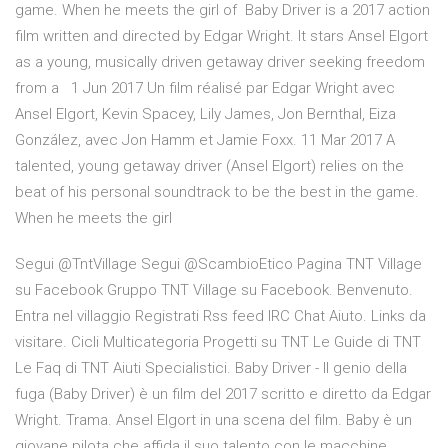
game. When he meets the girl of Baby Driver is a 2017 action
film written and directed by Edgar Wright. It stars Ansel Elgort
as a young, musically driven getaway driver seeking freedom
from a 1 Jun 2017 Un film réalisé par Edgar Wright avec
Ansel Elgort, Kevin Spacey, Lily James, Jon Bernthal, Eiza
González, avec Jon Hamm et Jamie Foxx. 11 Mar 2017 A
talented, young getaway driver (Ansel Elgort) relies on the
beat of his personal soundtrack to be the best in the game.
When he meets the girl
Segui @TntVillage Segui @ScambioEtico Pagina TNT Village
su Facebook Gruppo TNT Village su Facebook. Benvenuto.
Entra nel villaggio Registrati Rss feed IRC Chat Aiuto. Links da
visitare. Cicli Multicategoria Progetti su TNT Le Guide di TNT
Le Faq di TNT Aiuti Specialistici. Baby Driver - Il genio della
fuga (Baby Driver) è un film del 2017 scritto e diretto da Edgar
Wright. Trama. Ansel Elgort in una scena del film. Baby è un
giovane pilota che affida il suo talento con le macchine