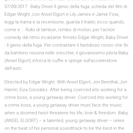
07/09/2017 · Baby Driver Il genio della fuga, scheda del film di
Edgar Wright ,con Ansel Elgort e Lily James e Jamie Foxx,
leggi la trama e la recensione, guarda il trailer, ecco quando,
come e … Rullo di tamburi, rombo di motori, per l'action
comedy dal ritmo incalzante firmato Edgar Wright, Baby Driver
- Il genio della fuga. Per contrastare il fastidioso ronzio che fin
da bambino risuona nelle orecchie, il giovanissimo pilota Baby
(Ansel Elgort) inforca le cuffie e spinge sull'acceleratore
dell'auto.
Directed by Edgar Wright. With Ansel Elgort, Jon Bernthal, Jon
Hamm, Eiza González. After being coerced into working for a
crime boss, a young getaway driver Coerced into working for
a crime boss, a young getaway driver must face the music
when a doomed heist threatens his life, love & freedom. Baby
(ANSEL ELGORT) – a talented, young getaway driver – relies
on the beat of his personal soundtrack to be the best in the