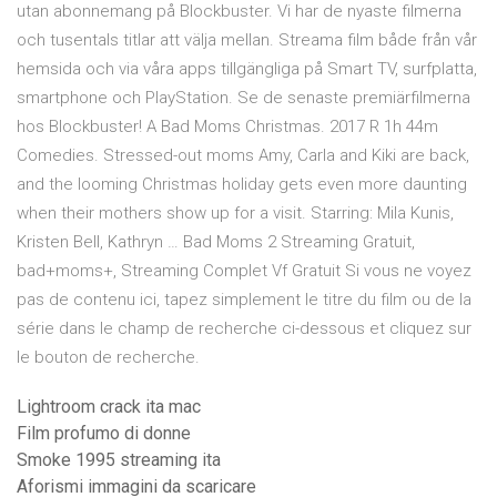
utan abonnemang på Blockbuster. Vi har de nyaste filmerna
och tusentals titlar att välja mellan. Streama film både från vår
hemsida och via våra apps tillgängliga på Smart TV, surfplatta,
smartphone och PlayStation. Se de senaste premiärfilmerna
hos Blockbuster! A Bad Moms Christmas. 2017 R 1h 44m
Comedies. Stressed-out moms Amy, Carla and Kiki are back,
and the looming Christmas holiday gets even more daunting
when their mothers show up for a visit. Starring: Mila Kunis,
Kristen Bell, Kathryn … Bad Moms 2 Streaming Gratuit,
bad+moms+, Streaming Complet Vf Gratuit Si vous ne voyez
pas de contenu ici, tapez simplement le titre du film ou de la
série dans le champ de recherche ci-dessous et cliquez sur
le bouton de recherche.
Lightroom crack ita mac
Film profumo di donne
Smoke 1995 streaming ita
Aforismi immagini da scaricare