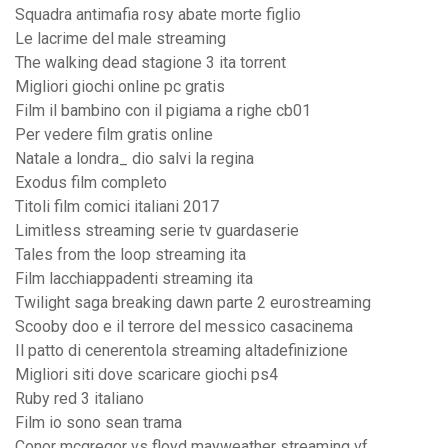
Squadra antimafia rosy abate morte figlio
Le lacrime del male streaming
The walking dead stagione 3 ita torrent
Migliori giochi online pc gratis
Film il bambino con il pigiama a righe cb01
Per vedere film gratis online
Natale a londra_ dio salvi la regina
Exodus film completo
Titoli film comici italiani 2017
Limitless streaming serie tv guardaserie
Tales from the loop streaming ita
Film lacchiappadenti streaming ita
Twilight saga breaking dawn parte 2 eurostreaming
Scooby doo e il terrore del messico casacinema
Il patto di cenerentola streaming altadefinizione
Migliori siti dove scaricare giochi ps4
Ruby red 3 italiano
Film io sono sean trama
Conor mcgregor vs floyd mayweather streaming vf