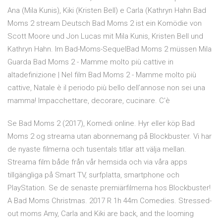
Ana (Mila Kunis), Kiki (Kristen Bell) e Carla (Kathryn Hahn Bad
Moms 2 stream Deutsch Bad Moms 2 ist ein Komödie von
Scott Moore und Jon Lucas mit Mila Kunis, Kristen Bell und
Kathryn Hahn. Im Bad-Moms-SequelBad Moms 2 müssen Mila
Guarda Bad Moms 2 - Mamme molto più cattive in
altadefinizione | Nel film Bad Moms 2 - Mamme molto più
cattive, Natale è il periodo più bello dell’annose non sei una
mamma! Impacchettare, decorare, cucinare. C'è
Se Bad Moms 2 (2017), Komedi online. Hyr eller köp Bad
Moms 2 og streama utan abonnemang på Blockbuster. Vi har
de nyaste filmerna och tusentals titlar att välja mellan.
Streama film både från vår hemsida och via våra apps
tillgängliga på Smart TV, surfplatta, smartphone och
PlayStation. Se de senaste premiärfilmerna hos Blockbuster!
A Bad Moms Christmas. 2017 R 1h 44m Comedies. Stressed-
out moms Amy, Carla and Kiki are back, and the looming