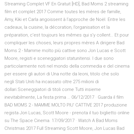
Streaming Complet VF En Gratuit [HD], Bad Moms 2 streaming
film et complet 2017 Comme toutes les mères de famille,
Amy, Kiki et Carla angoissent à l’approche de Noël. Entre les
cadeaux, la cuisine, la décoration, l’organisation et la
préparation, c’est toujours les mêmes qui s’y collent… Et pour
compliquer les choses, leurs propres mères A dirigere Bad
Moms 2 - Mamme molto più cattive sono Jon Lucas e Scott
Moore, registi e sceneggiatori statunitensi. I due sono
particolarmente noti nel mondo della commedia e del cinema
per essere gli autori di Una notte da leoni, titolo che solo
negli Stati Uniti ha incassato oltre 275 milioni di
dollari.Sceneggiatori di titoli come Tutti insieme
inevitabilmente, La festa prima … 06/12/2017 · Guarda il film
BAD MOMS 2 - MAMME MOLTO PIU' CATTIVE 2017 produzione
regista Jon Lucas, Scott Moore - prenota il tuo biglietto online
su The Space Cinema. 17/09/2017 · Watch A Bad Moms
Christmas 2017 Full Streaming Scott Moore, Jon Lucas Bad