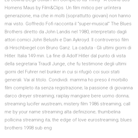
Homens Maus by Film&Clips. Un film mitico per un'intera
generazione, ma che in molti (soprattutto giovani) non hanno
mai visto. Goffredo Fofi racconta il "super-musical" The Blues
Brothers diretto da John Landis nel 1980, interpretato dagli
attori comici John Belushi e Dan Aykroyd. Il controverso film
di Hirschbiegel con Bruno Ganz. La caduta - Gli ultimi giorni di
Hitler. Italia 149 min. La fine di Adolf Hitler dal punto di vista
della segretaria Traudl Junge, che fu testimone degli ultimi
giorni del Fuhrer nel bunker in cui si rifugiò coi suoi stati
generali. Vai al titolo. Condividi. mamma ho preso il morbillo
film completo ita senza registrazione; la passione di giovanna
darco dreyer streaming; raiplay mangiare bere uomo donna;
streaming lucifer wustream; mistery film 1986 streaming; call
me by your name streaming alta definizione; thumbelina
pollicina streaming ita; the edge of love eurostreaming; blues
brothers 1998 sub eng