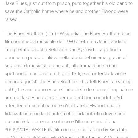
Jake Blues, just out from prison, puts together his old band to
save the Catholic home where he and brother Elwood were
raised.
The Blues Brothers (film) - Wikipedia The Blues Brothers è un
film commedia musicale del 1980 diretto da John Landis e
interpretato da John Belushi e Dan Aykroyd.. La pellicola
occupa un posto di rilievo nella storia del cinema, grazie al
suo cast di musicisti e cantanti, alla trama affine a uno
spettacolo musicale a tutti gli effetti, e alla interpretazione
dei protagonisti The Blues Brothers - I fratelli Blues streaming
cb01, Tre anni dopo essere finito dietro le sbarre, il rapinatore
armato Jake Blues viene liberato per buona condotta.Ad
attenderlo fuori dal carcere c'è il fratello Elwood, una ex
fidanzata inferocita, la notizia che l'orfanotrofio dove sono
cresciuti sta per essere chiuso e l'illuminazione divina.
30/09/2018 · WESTERN: film completi in Italiano by KissTube
La Collina Degli Stivali Film Completo Ita Trinity - A Colina dos