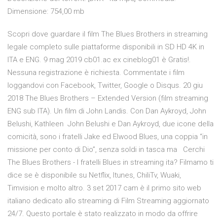
Dimensione: 754,00 mb
Scopri dove guardare il film The Blues Brothers in streaming
legale completo sulle piattaforme disponibili in SD HD 4K in
ITA e ENG. 9 mag 2019 cb01.ac ex cineblog01 è Gratis!.
Nessuna registrazione è richiesta. Commentate i film
loggandovi con Facebook, Twitter, Google o Disqus. 20 giu
2018 The Blues Brothers – Extended Version (film streaming
ENG sub ITA). Un film di John Landis. Con Dan Aykroyd, John
Belushi, Kathleen John Belushi e Dan Aykroyd, due icone della
comicità, sono i fratelli Jake ed Elwood Blues, una coppia “in
missione per conto di Dio”, senza soldi in tasca ma Cerchi
The Blues Brothers - I fratelli Blues in streaming ita? Filmamo ti
dice se è disponibile su Netflix, Itunes, ChiliTv, Wuaki,
Timvision e molto altro. 3 set 2017 cam è il primo sito web
italiano dedicato allo streaming di Film Streaming aggiornato
24/7. Questo portale è stato realizzato in modo da offrire