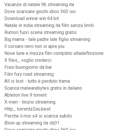
Vacanze di natale 96 streaming ita
Dove scaricare giochi xbox 360 iso
Download winrar win 64 bit
Natale in india streaming ita film senza limiti
Rumori fuori scena streaming gratis
Big mama - tale padre tale figlio streaming
Il corsaro nero non si apre piu
Nove lune e mezza film completo altadefinizione
X files_ voglio crederci
Frasi buongiorno da bar
Film fury road streaming
All is lost - tutto è perduto trama
Scarica malwarebytes gratis in italiano
Ableton live 9 torrent
X-men - linizio streaming
Http_ torrentz2eu.best
Perche il mio s4 si scarica subito
Blow up streaming ita cb01
Dove scaricare giochi xbox 360 iso