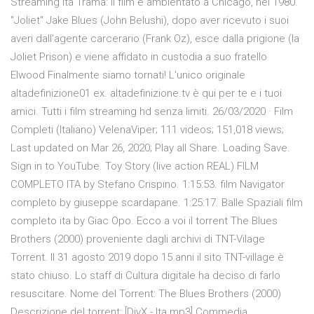
Streaming Ita Trama: Il film è ambientato a Chicago, nel 1980.
"Joliet" Jake Blues (John Belushi), dopo aver ricevuto i suoi
averi dall'agente carcerario (Frank Oz), esce dalla prigione (la
Joliet Prison) e viene affidato in custodia a suo fratello
Elwood Finalmente siamo tornati! L'unico originale
altadefinizione01 ex. altadefinizione.tv è qui per te e i tuoi
amici. Tutti i film streaming hd senza limiti. 26/03/2020 · Film
Completi (Italiano) VelenaViper; 111 videos; 151,018 views;
Last updated on Mar 26, 2020; Play all Share. Loading Save.
Sign in to YouTube. Toy Story (live action REAL) FILM
COMPLETO ITA by Stefano Crispino. 1:15:53. film Navigator
completo by giuseppe scardapane. 1:25:17. Balle Spaziali film
completo ita by Giac Opo. Ecco a voi il torrent The Blues
Brothers (2000) proveniente dagli archivi di TNT-Vilage
Torrent. Il 31 agosto 2019 dopo 15 anni il sito TNT-village è
stato chiuso. Lo staff di Cultura digitale ha deciso di farlo
resuscitare. Nome del Torrent: The Blues Brothers (2000)
Descrizione del torrent: [DivX - Ita mp3] Commedia.