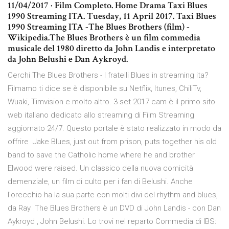
11/04/2017 · Film Completo. Home Drama Taxi Blues
1990 Streaming ITA. Tuesday, 11 April 2017. Taxi Blues
1990 Streaming ITA -The Blues Brothers (film) -
Wikipedia.The Blues Brothers è un film commedia
musicale del 1980 diretto da John Landis e interpretato
da John Belushi e Dan Aykroyd.
Cerchi The Blues Brothers - I fratelli Blues in streaming ita?
Filmamo ti dice se è disponibile su Netflix, Itunes, ChiliTv,
Wuaki, Timvision e molto altro. 3 set 2017 cam è il primo sito
web italiano dedicato allo streaming di Film Streaming
aggiornato 24/7. Questo portale è stato realizzato in modo da
offrire Jake Blues, just out from prison, puts together his old
band to save the Catholic home where he and brother
Elwood were raised. Un classico della nuova comicità
demenziale, un film di culto per i fan di Belushi. Anche
l'orecchio ha la sua parte con molti divi del rhythm and blues,
da Ray The Blues Brothers è un DVD di John Landis - con Dan
Aykroyd , John Belushi. Lo trovi nel reparto Commedia di IBS: