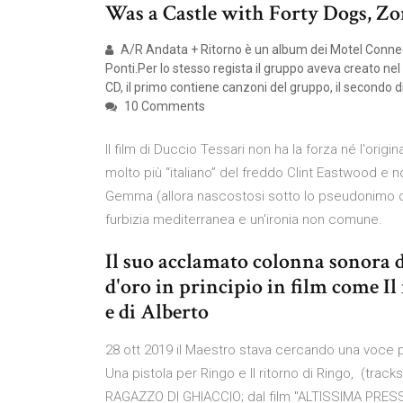
Was a Castle with Forty Dogs, Zor
A/R Andata + Ritorno è un album dei Motel Connec
Ponti.Per lo stesso regista il gruppo aveva creato n
CD, il primo contiene canzoni del gruppo, il secondo di 
10 Comments
Il film di Duccio Tessari non ha la forza né l'orig
molto più “italiano” del freddo Clint Eastwood e 
Gemma (allora nascostosi sotto lo pseudonimo di
furbizia mediterranea e un'ironia non comune.
Il suo acclamato colonna sonora di
d'oro in principio in film come Il
e di Alberto
28 ott 2019 il Maestro stava cercando una voce p
Una pistola per Ringo e Il ritorno di Ringo, (tracks
RAGAZZO DI GHIACCIO; dal film "ALTISSIMA PRESSION