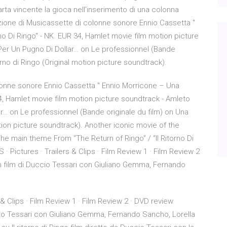
carta vincente la gioca nell'inserimento di una colonna
ione di Musicassette di colonne sonore Ennio Cassetta "
rno Di Ringo" - NK. EUR 34, Hamlet movie film motion picture
Per Un Pugno Di Dollar… on Le professionnel (Bande
torno di Ringo (Original motion picture soundtrack).
lonne sonore Ennio Cassetta " Ennio Morricone ‎– Una
 34, Hamlet movie film motion picture soundtrack - Amleto
… on Le professionnel (Bande originale du film) on Una
motion picture soundtrack). Another iconic movie of the
The main theme From “The Return of Ringo” / “Il Ritorno Di
· Pictures · Trailers & Clips · Film Review 1 · Film Review 2
 film di Duccio Tessari con Giuliano Gemma, Fernando
 & Clips · Film Review 1 · Film Review 2 · DVD review
io Tessari con Giuliano Gemma, Fernando Sancho, Lorella