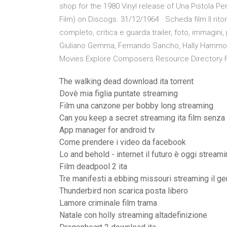
shop for the 1980 Vinyl release of Una Pistola Per
Film) on Discogs. 31/12/1964 · Scheda film Il rito
completo, critica e guarda trailer, foto, immagini
Giuliano Gemma, Fernando Sancho, Hally Hammond
Movies Explore Composers Resource Directory F
The walking dead download ita torrent
Dovè mia figlia puntate streaming
Film una canzone per bobby long streaming
Can you keep a secret streaming ita film senza l
App manager for android tv
Come prendere i video da facebook
Lo and behold - internet il futuro è oggi streami
Film deadpool 2 ita
Tre manifesti a ebbing missouri streaming il ge
Thunderbird non scarica posta libero
Lamore criminale film trama
Natale con holly streaming altadefinizione