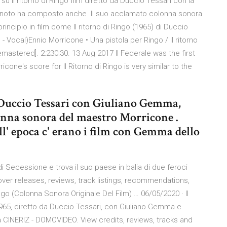
 Il ritorno di Ringo film diretto da Duccio Tessari con la
 noto ha composto anche Il suo acclamato colonna sonora
principio in film come Il ritorno di Ringo (1965) di Duccio
s - Vocal)Ennio Morricone • Una pistola per Ringo / Il ritorno
emastered]. 2:230:30. 13 Aug 2017 Il Federale was the first
cone's score for Il Ritorno di Ringo is very similar to the
uccio Tessari con Giuliano Gemma,
nna sonora del maestro Morricone .
l' epoca c' erano i film con Gemma dello
i Secessione e trova il suo paese in balia di due feroci
ver releases, reviews, track listings, recommendations,
ngo (Colonna Sonora Originale Del Film) … 06/05/2020 · Il
1965, diretto da Duccio Tessari, con Giuliano Gemma e
a CINERIZ - DOMOVIDEO. View credits, reviews, tracks and