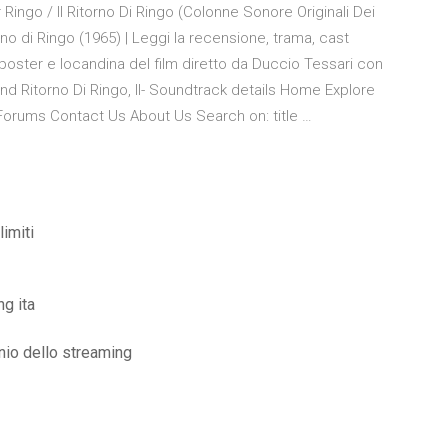
 Ringo / Il Ritorno Di Ringo (Colonne Sonore Originali Dei
rno di Ringo (1965) | Leggi la recensione, trama, cast
, poster e locandina del film diretto da Duccio Tessari con
 Ritorno Di Ringo, Il- Soundtrack details Home Explore
orums Contact Us About Us Search on: title …
imiti
ng ita
nio dello streaming