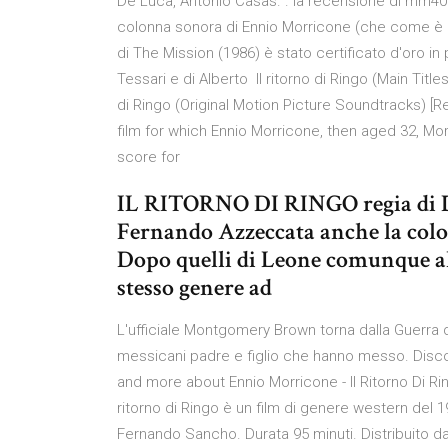
De Luca, Antonio Casas. . la recensione di mm40 su
colonna sonora di Ennio Morricone (che come è
di The Mission (1986) è stato certificato d'oro in 
Tessari e di Alberto Il ritorno di Ringo (Main Title
di Ringo (Original Motion Picture Soundtracks) [R
film for which Ennio Morricone, then aged 32, Morri
score for
IL RITORNO DI RINGO regia di D
Fernando Azzeccata anche la colo
Dopo quelli di Leone comunque al
stesso genere ad
L'ufficiale Montgomery Brown torna dalla Guerra d
messicani padre e figlio che hanno messo. Disco
and more about Ennio Morricone - Il Ritorno Di Ri
ritorno di Ringo è un film di genere western del 
Fernando Sancho. Durata 95 minuti. Distribuito d