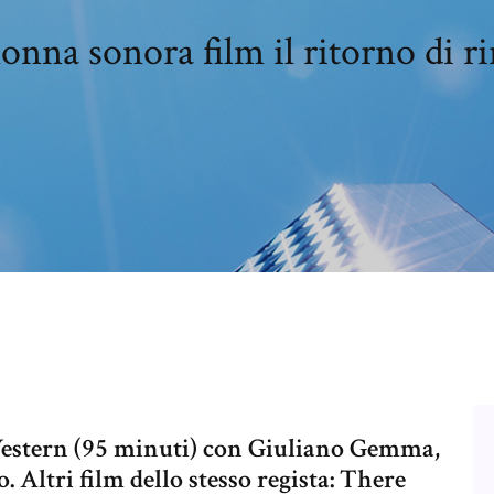
onna sonora film il ritorno di r
Western (95 minuti) con Giuliano Gemma,
Altri film dello stesso regista: There