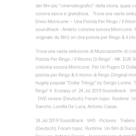
dei film più “cinematografici” della storia, quasi 
sonora epica e grandiosa, Trova una vasta selez
Ennio Morricone ‎– Una Pistola Per Ringo / Il Rito
soundtrack - Amleto colonna sonora Morricone. 
originale du film) on Una pistola per Ringo & Il ri
Trova una vasta selezione di Musicassette di co
Pistola Per Ringo / Il Ritorno Di Ringo" - NK. EUR
colonna sonora Morricone. Per Un Pugno Di Dollar
pistola per Ringo & Il ritorno di Ringo (Original 
hugely popular "Dollar Trilogy" by Sergio Leone. 
Ringo” 4. Ecstasy of 24 Jul 2019 Soundtrack · VHS 
· DVD review (Deutsch); Forum topic. Runtime Un
Sancho, Lorella De Luca, Antonio Casas. .
24 Jul 2019 Soundtrack · VHS · Pictures · Trailers
(Deutsch); Forum topic. Runtime Un film di Ducc