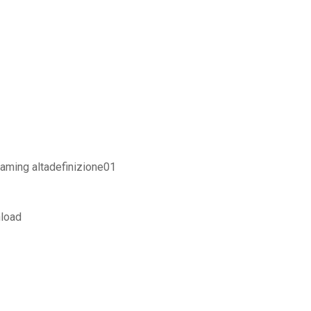
aming altadefinizione01
nload