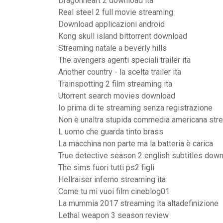
Dragonheart 2 download ita
Real steel 2 full movie streaming
Download applicazioni android
Kong skull island bittorrent download
Streaming natale a beverly hills
The avengers agenti speciali trailer ita
Another country - la scelta trailer ita
Trainspotting 2 film streaming ita
Utorrent search movies download
Io prima di te streaming senza registrazione
Non è unaltra stupida commedia americana stre
L uomo che guarda tinto brass
La macchina non parte ma la batteria è carica
True detective season 2 english subtitles dow
The sims fuori tutti ps2 figli
Hellraiser inferno streaming ita
Come tu mi vuoi film cineblog01
La mummia 2017 streaming ita altadefinizione
Lethal weapon 3 season review