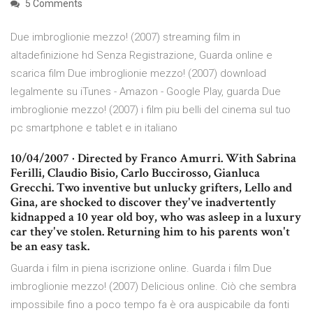
5 Comments
Due imbroglionie mezzo! (2007) streaming film in
altadefinizione hd Senza Registrazione, Guarda online e
scarica film Due imbroglionie mezzo! (2007) download
legalmente su iTunes - Amazon - Google Play, guarda Due
imbroglionie mezzo! (2007) i film piu belli del cinema sul tuo
pc smartphone e tablet e in italiano
10/04/2007 · Directed by Franco Amurri. With Sabrina
Ferilli, Claudio Bisio, Carlo Buccirosso, Gianluca
Grecchi. Two inventive but unlucky grifters, Lello and
Gina, are shocked to discover they've inadvertently
kidnapped a 10 year old boy, who was asleep in a luxury
car they've stolen. Returning him to his parents won't
be an easy task.
Guarda i film in piena iscrizione online. Guarda i film Due
imbroglionie mezzo! (2007) Delicious online. Ciò che sembra
impossibile fino a poco tempo fa è ora auspicabile da fonti