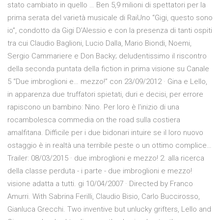
stato cambiato in quello … Ben 5,9 milioni di spettatori per la
prima serata del varietà musicale di RaiUno “Gigi, questo sono
io”, condotto da Gigi D’Alessio e con la presenza di tanti ospiti
tra cui Claudio Baglioni, Lucio Dalla, Mario Biondi, Noemi,
Sergio Cammariere e Don Backy; deludentissimo il riscontro
della seconda puntata della fiction in prima visione su Canale
5 “Due imbroglioni e… mezzo!” con 23/09/2012 · Gina e Lello,
in apparenza due truffatori spietati, duri e decisi, per errore
rapiscono un bambino: Nino. Per loro è l'inizio di una
rocambolesca commedia on the road sulla costiera
amalfitana. Difficile per i due bidonari intuire se il loro nuovo
ostaggio è in realtà una terribile peste o un ottimo complice…
Trailer: 08/03/2015 · due imbroglioni e mezzo! 2. alla ricerca
della classe perduta - i parte - due imbroglioni e mezzo!
visione adatta a tutti. gi 10/04/2007 · Directed by Franco
Amurri. With Sabrina Ferilli, Claudio Bisio, Carlo Buccirosso,
Gianluca Grecchi. Two inventive but unlucky grifters, Lello and