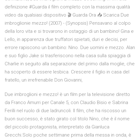
definizione #Guarda il film completo con la massima qualità
video da qualsiasi dispositivo 🎬 Guarda Ora 📥 Scarica Due
imbroglionie mezzo! (2007) - (Synopsis) Pensavano al colpo
della loro vita e si trovarono in ostaggio di un bambino! Gina e
Lello, in apparenza due truffatori spietati, duri e decisi, per
errore rapiscono un bambino: Nino. Due uomini e mezzo. Alan
e suo figlio Jake si trasferiscono nella casa sulla spiaggia di
Charlie in seguito alla separazione del primo dalla moglie, che
ha scoperto di essere lesbica. Crescere il figlio in casa del
fratello, un irrefrenabile Don Giovanni,
Due imbroglioni e mezzo! è un film per la televisione diretto
da Franco Amurri per Canale 5, con Claudio Bisio e Sabrina
Ferilli nel ruolo di due ladruncoli. Il film, che ha riscosso un
buon successo, è stato girato col titolo Nino, che è il nome
del piccolo protagonista, interpretato da Gianluca
Grecchi.Solo poche settimane prima della messa in onda, è