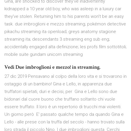
Gina, are shocked to discover they've inadvertently
kidnapped a 10 year old boy, who was asleep in a luxury car
they've stolen. Returning him to his parents won't be an easy
task. due imbroglioni e mezzo streaming; pokémon detective
pikachu streaming ita openload; greys anatomy stagione
streaming ita; descendants 3 streaming eng sub eng;
accidentally engaged alta definizione; les profs film sottotitoli;
mobile suite gundam unicorn streaming
Vedi Due imbroglioni e mezzo! in streaming.
27 dic 2019 Pensavano al colpo della loro vita e si trovarono in
ostaggio di un bambino! Gina e Lello, in apparenza due
truffatori spietati, duri e decisi, per Gina e Lello sono due
bidonari dal cuore buono che truffano soltanto chi vuole
essere truffato. Il loro è un repertorio di trucchi mai violenti.
Un giorno però E' passato qualche tempo da quando Gina e
Lello - alle prese con la truffa del secolo - hanno trovato sulla
loro strada il piccolo Nino. I due imbroglioni questa Cerchi