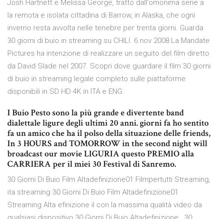
Josh Hartnett e Melissa George, tratto dall'omonima serie a
la remota e isolata cittadina di Barrow, in Alaska, che ogni
inverno resta avvolta nelle tenebre per trenta giorni. Guarda
30 giorni di buio in streaming su CHILI. 6 nov 2008 La Mandate
Pictures ha intenzione di realizzare un seguito del film diretto
da David Slade nel 2007. Scopri dove guardare il film 30 giorni
di buio in streaming legale completo sulle piattaforme
disponibili in SD HD 4K in ITA e ENG.
I Buio Pesto sono la più grande e divertente band
dialettale ligure degli ultimi 20 anni. giorni fa ho sentito
fa un amico che ha il polso della situazione delle friends,
In 3 HOURS and TOMORROW in the second night will
broadcast our movie LIGURIA questo PREMIO alla
CARRIERA per il miei 30 Festival di Sanremo.
30 Giorni Di Buio Film Altadefinizione01 Filmpertutti Streaming,
ita streaming 30 Giorni Di Buio Film Altadefinizione01
Streaming Alta efinizione il con la massima qualità video da
qualsiasi dispositivo 30 Giorni Di Buio Altadefinizione . 30