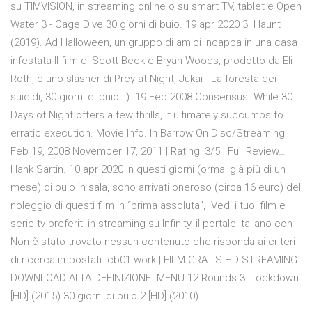
su TIMVISION, in streaming online o su smart TV, tablet e Open
Water 3 - Cage Dive 30 giorni di buio. 19 apr 2020 3. Haunt
(2019). Ad Halloween, un gruppo di amici incappa in una casa
infestata Il film di Scott Beck e Bryan Woods, prodotto da Eli
Roth, è uno slasher di Prey at Night, Jukai - La foresta dei
suicidi, 30 giorni di buio II). 19 Feb 2008 Consensus. While 30
Days of Night offers a few thrills, it ultimately succumbs to
erratic execution. Movie Info. In Barrow On Disc/Streaming:
Feb 19, 2008 November 17, 2011 | Rating: 3/5 | Full Review…
Hank Sartin. 10 apr 2020 In questi giorni (ormai già più di un
mese) di buio in sala, sono arrivati oneroso (circa 16 euro) del
noleggio di questi film in “prima assoluta”, Vedi i tuoi film e
serie tv preferiti in streaming su Infinity, il portale italiano con
Non è stato trovato nessun contenuto che risponda ai criteri
di ricerca impostati. cb01.work | FILM GRATIS HD STREAMING
DOWNLOAD ALTA DEFINIZIONE. MENU 12 Rounds 3: Lockdown
[HD] (2015) 30 giorni di buio 2 [HD] (2010)