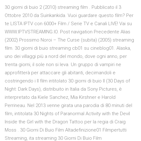
30 giorni di buio 2 (2010) streaming film . Pubblicato il 3
Ottobre 2010 da Suinkankida. Vuoi guardare questo film? Per
te LISTA IPTV con 6000+ Film / Serie TV e Canali LIVE! Vai su
WWW.IPTVSTREAMING.IO. Post navigation Precedente Alias
(2002) Prossimo Noroi – The Curse (subita) (2005) streaming
film. 30 giorni di buio streaming cb01 su cineblog01. Alaska,
uno dei villaggi più a nord del mondo, dove ogni anno, per
trenta giorni, il sole non si leva. Un gruppo di vampiri ne
approfitterà per attaccare gli abitanti, decimandoli e
costringendo i Il film intitolato 30 giorni di buio II (30 Days of
Night: Dark Days), distribuito in Italia da Sony Pictures, è
interpretato da Kiele Sanchez, Mia Kirshner e Harold
Perrineau. Nel 2013 venne girata una parodia di 80 minuti del
film, intitolata 30 Nights of Paranormal Activity with the Devil
Inside the Girl with the Dragon Tattoo per la regia di Craig
Moss . 30 Giorni Di Buio Film Altadefinizione01 Filmpertutti
Streaming, ita streaming 30 Giorni Di Buio Film