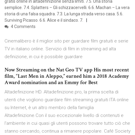
gratis online in altadefinizione senza limiti. 7.5. Una storia
semplice. 7.4. Splatters – Gli schizzacervelli. 6.6. Machan – La vera
storia di una falsa squadra. 7.3. La lunga strada verso casa. 5.6.
Surviving Picasso. 6.6. Alice e il sindaco. 7.
4 Comments
Cinemalibero è il miglior sito per guardare film gratuiti e serie
TV in italiano online. Servizio di film in streaming ad alta
definizione, in cui è possibile guardare
Now Streaming on the Nat Geo TV app His most recent
film, “Last Men in Aleppo,” earned him a 2018 Academy
Award nomination and an Emmy for Best
Altadefinizione HD. Altadefinizione.pro, la prima scelta di
utenti che vogliono guardare film streaming gratuiti ITA online
su Internet, è un altro membro della famiglia
Altadefinizione.Con il suo eccezionale livello di contenuti e
l'ambiente in cui quasi gli utenti possono trovare tutto ciò che
stanno cercando, continua a rimanere popolare. Café Society