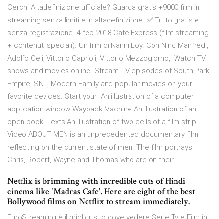
Cerchi Altadefinizione ufficiale? Guarda gratis +9000 film in
streaming senza limiti e in altadefinizione. ✅ Tutto gratis e
senza registrazione. 4 feb 2018 Cafè Express (film streaming
+ contenuti speciali). Un film di Nanni Loy. Con Nino Manfredi,
Adolfo Celi, Vittorio Caprioli, Vittorio Mezzogiorno, Watch TV
shows and movies online. Stream TV episodes of South Park,
Empire, SNL, Modern Family and popular movies on your
favorite devices. Start your An illustration of a computer
application window Wayback Machine An illustration of an
open book. Texts An illustration of two cells of a film strip.
Video ABOUT MEN is an unprecedented documentary film
reflecting on the current state of men. The film portrays
Chris, Robert, Wayne and Thomas who are on their
Netflix is brimming with incredible cuts of Hindi
cinema like 'Madras Cafe'. Here are eight of the best
Bollywood films on Netflix to stream immediately.
EuroStreaming è il miglior sito dove vedere Serie Tv e Film in