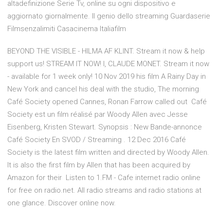
altadefinizione Serie Tv, online su ogni dispositivo e
aggiornato giornalmente. Il genio dello streaming Guardaserie
Filmsenzalimiti Casacinema Italiafilm
BEYOND THE VISIBLE - HILMA AF KLINT. Stream it now & help
support us! STREAM IT NOW! I, CLAUDE MONET. Stream it now
- available for 1 week only! 10 Nov 2019 his film A Rainy Day in
New York and cancel his deal with the studio, The morning
Café Society opened Cannes, Ronan Farrow called out Café
Society est un film réalisé par Woody Allen avec Jesse
Eisenberg, Kristen Stewart. Synopsis : New Bande-annonce
Café Society En SVOD / Streaming . 12 Dec 2016 Café
Society is the latest film written and directed by Woody Allen.
It is also the first film by Allen that has been acquired by
Amazon for their Listen to 1.FM - Cafe internet radio online
for free on radio.net. All radio streams and radio stations at
one glance. Discover online now.