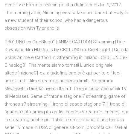
Serie Tv e Film in streaming in alta definizione! Jun 9, 2017
The morning after, Alison agrees to take him back but Holly is
a new student at their school who has a dangerous
obsession with Tyler and is
CB01.UNO ex CineBlog01 | ANIME-CARTOON Streaming ITA e
Download film HD Gratis by CB01.UNO ex Cineblog01 | Guarda
Gratis Anime e Cartoon in Streaming in italiano ! CB01.UNO ex
Cineblog01 Finalmente siamo tornati! L'unico originale
altadefinizione01 ex. altadefinizione.tv è qui per te e i tuoi
amici. Tutti i film streaming hd senza limiti. Programmi
Mediaset in Diretta Live su Italia 1. L'ora in onda dei canali TV
di Mediaset. Game of throne stagione 7 streaming, game of
thrones s7 streaming, il trono di spade stagione 7, il trono di
spade s7 streaming ita gratis. Friends streaming. Friends, qui
in streaming anche per Tablet e smartphone, è una famosa
serie Tv made in USA di genere sit-com, prodotta dal 1994 al