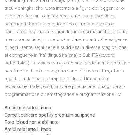
streaming: La trama di Vikings (2013). Dramma storico sulle
tribù vichinghe che ruota intorno alla figura del leggendario
guerriero Ragnar Lothbrok: seguiamo la sua ascesa da
semplice fattore e pescatore fino al trono di Svezia e
Danimarca. Puoi trovare i grandi successi ma anche le serie
meno conosciute, in modo da andare incontro alle esigenze
di ogni utente. Ogni serie è suddivisa in diverse stagioni che
si distinguono in "Ita" (lingua italiana) o Sub ITA (ovvero
sottotitolati). La visione su questo sito è totalmente gratuita e
non è richiesta alcuna registrazione. Schede di film, attori e
registi. Un database completo di tutti i film con foto,
recensione, trailer, cast, critica e produzione. Una guida alla
programmazione cinematografica e programmazione TV.
Amici miei atto ii imdb
Come scaricare spotify premium su iphone
Foto icloud non è abilitato
Amici miei atto ii imdb