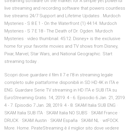
streaming software on the market for A simple yet powerful
live streaming and recording software that powers countless
live streams 24/7 Support and Lifetime Updates . Murdoch
Mysteries - S 8 E 1 - On the Waterfront (1) 44:14. Murdoch
Mysteries - S 7 E 18 - The Death of Dr. Ogden. Murdoch
Mysteries · video thumbnail. 45:12. Disney+ is the exclusive
home for your favorite movies and TV shows from Disney,
Pixar, Marvel, Star Wars, and National Geographic. Start
streaming today .
Scopri dove guardare il film Il 7 e l'8 in streaming legale
completo sulle piattaforme disponibili in SD HD 4K in ITA e
ENG. Guardare Serie TV streaming in HD ITA e SUB ITA su
EuroStreaming Gratis. 14, 2019. 4 - 6. Episodio 6 Jan. 21, 2019.
4 - 7. Episodio 7 Jan. 28, 2019. 4 - 8. SKAM Italia SUB ENG ·
SKAM Italia SUB ITA · SKAM Italia NO SUBS · SKAM France ·
DRUCK · SKAM Austin · SKAM España · SKAM NL · wtFOCK.
More. Home. PirateStreaming è il miglior sito dove vedere