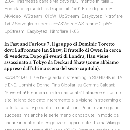
2004. Trasmessa canale via cavo NBC, mentre in Italia …
Homeland episodi Link Disponibili: 1×01 Eroe di guerra–
AKVideo–WStream–ClipW–UpStream–Easybytez–Nitroflare
1×02 Sorvegliato speciale–AKVideo–WStream–ClipW–
UpStream–Easybytez–Nitroflare 1×03
In Fast and Furious 7, il gruppo di Dominic Toretto
dovrà affrontare Ian Shaw, il fratello di Owen in cerca
di vendetta. Dopo gli eventi di Londra, Han viene
assassinato a Tokyo da Deckard Shaw (come abbiamo
appreso dall'ultima scena del sesto capitolo).
30/04/2020 · Il 7 e l'8 - guarda in streaming in SD HD 4K in ITA
e ENG. Uomini e Donne, Tina Cipollari su Gemma Galgani:
"Poveretta! Prenderà un'altra cantonata" Italiaserie è il primo
sito italiano dedicato interamente alla visione in streaming di
tutte le serie tv prodotte in questi anni. Puoi trovare i grandi
successi ma anche le serie meno conosciute, in modo da
andare incontro alle esigenze di ogni utente. Trama Vikings