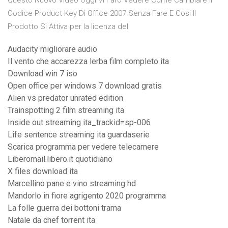
Questo Nuovo Video Oggi Vi Faro Vedere Come Cambiare Il
Codice Product Key Di Office 2007 Senza Fare E Cosi Il
Prodotto Si Attiva per la licenza del
Audacity migliorare audio
Il vento che accarezza lerba film completo ita
Download win 7 iso
Open office per windows 7 download gratis
Alien vs predator unrated edition
Trainspotting 2 film streaming ita
Inside out streaming ita_trackid=sp-006
Life sentence streaming ita guardaserie
Scarica programma per vedere telecamere
Liberomail.libero.it quotidiano
X files download ita
Marcellino pane e vino streaming hd
Mandorlo in fiore agrigento 2020 programma
La folle guerra dei bottoni trama
Natale da chef torrent ita