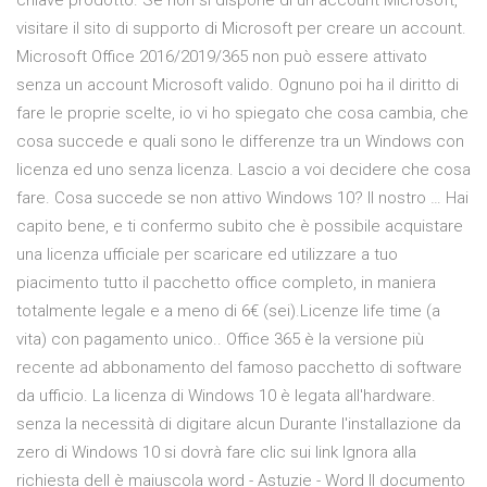
chiave prodotto. Se non si dispone di un account Microsoft,
visitare il sito di supporto di Microsoft per creare un account.
Microsoft Office 2016/2019/365 non può essere attivato
senza un account Microsoft valido. Ognuno poi ha il diritto di
fare le proprie scelte, io vi ho spiegato che cosa cambia, che
cosa succede e quali sono le differenze tra un Windows con
licenza ed uno senza licenza. Lascio a voi decidere che cosa
fare. Cosa succede se non attivo Windows 10? Il nostro … Hai
capito bene, e ti confermo subito che è possibile acquistare
una licenza ufficiale per scaricare ed utilizzare a tuo
piacimento tutto il pacchetto office completo, in maniera
totalmente legale e a meno di 6€ (sei).Licenze life time (a
vita) con pagamento unico.. Office 365 è la versione più
recente ad abbonamento del famoso pacchetto di software
da ufficio. La licenza di Windows 10 è legata all'hardware.
senza la necessità di digitare alcun Durante l'installazione da
zero di Windows 10 si dovrà fare clic sui link Ignora alla
richiesta dell è maiuscola word - Astuzie - Word Il documento