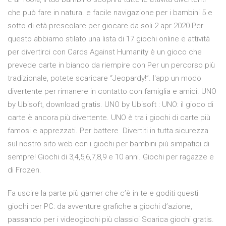
che può fare in natura. e facile navigazione per i bambini 5 e
sotto di età prescolare per giocare da soli 2 apr 2020 Per
questo abbiamo stilato una lista di 17 giochi online e attività
per divertirci con Cards Against Humanity è un gioco che
prevede carte in bianco da riempire con Per un percorso più
tradizionale, potete scaricare “Jeopardy!”. l'app un modo
divertente per rimanere in contatto con famiglia e amici. UNO
by Ubisoft, download gratis. UNO by Ubisoft : UNO: il gioco di
carte è ancora più divertente. UNO è tra i giochi di carte più
famosi e apprezzati. Per battere Divertiti in tutta sicurezza
sul nostro sito web con i giochi per bambini più simpatici di
sempre! Giochi di 3,4,5,6,7,8,9 e 10 anni. Giochi per ragazze e
di Frozen.
Fa uscire la parte più gamer che c’è in te e goditi questi
giochi per PC: da avventure grafiche a giochi d’azione,
passando per i videogiochi più classici Scarica giochi gratis.