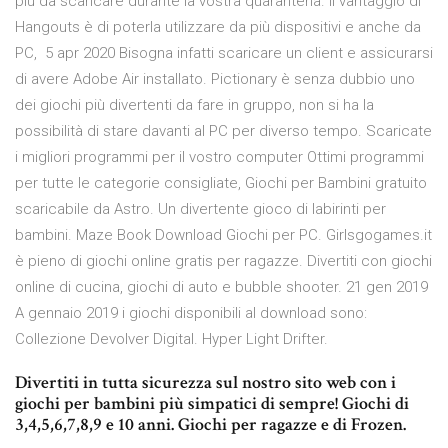
più da scaricare durante la vostra quarantena. Il vantaggio di
Hangouts è di poterla utilizzare da più dispositivi e anche da
PC, 5 apr 2020 Bisogna infatti scaricare un client e assicurarsi
di avere Adobe Air installato. Pictionary è senza dubbio uno
dei giochi più divertenti da fare in gruppo, non si ha la
possibilità di stare davanti al PC per diverso tempo. Scaricate
i migliori programmi per il vostro computer Ottimi programmi
per tutte le categorie consigliate, Giochi per Bambini gratuito
scaricabile da Astro. Un divertente gioco di labirinti per
bambini. Maze Book Download Giochi per PC. Girlsgogames.it
è pieno di giochi online gratis per ragazze. Divertiti con giochi
online di cucina, giochi di auto e bubble shooter. 21 gen 2019
A gennaio 2019 i giochi disponibili al download sono:
Collezione Devolver Digital. Hyper Light Drifter.
Divertiti in tutta sicurezza sul nostro sito web con i
giochi per bambini più simpatici di sempre! Giochi di
3,4,5,6,7,8,9 e 10 anni. Giochi per ragazze e di Frozen.