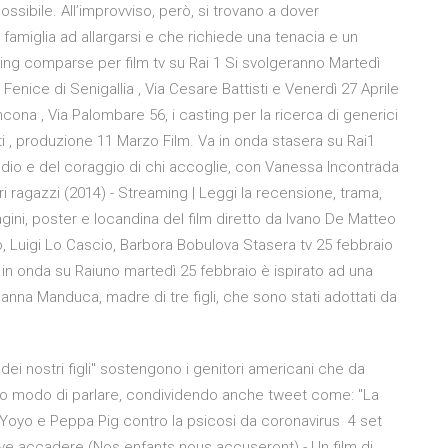
possibile. All’improvviso, però, si trovano a dover
 famiglia ad allargarsi e che richiede una tenacia e un
sting comparse per film tv su Rai 1 Si svolgeranno Martedì
 Fenice di Senigallia , Via Cesare Battisti e Venerdì 27 Aprile
cona , Via Palombare 56, i casting per la ricerca di generici
rati , produzione 11 Marzo Film. Va in onda stasera su Rai1
inicidio e del coraggio di chi accoglie, con Vanessa Incontrada
ri ragazzi (2014) - Streaming | Leggi la recensione, trama,
agini, poster e locandina del film diretto da Ivano De Matteo
Luigi Lo Cascio, Barbora Bobulova Stasera tv 25 febbraio
ilm in onda su Raiuno martedì 25 febbraio è ispirato ad una
arianna Manduca, madre di tre figli, che sono stati adottati da
ei nostri figli" sostengono i genitori americani che da
ato modo di parlare, condividendo anche tweet come: "La
 Yoyo e Peppa Pig contro la psicosi da coronavirus 4 set
deve accadere (Nos enfants nous accuseront) - Un film di