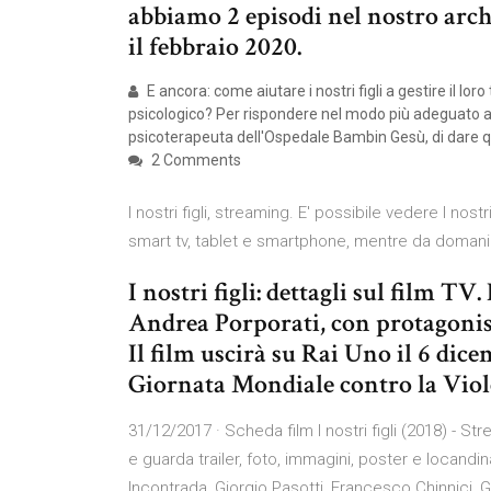
abbiamo 2 episodi nel nostro archi
il febbraio 2020.
E ancora: come aiutare i nostri figli a gestire il 
psicologico? Per rispondere nel modo più adeguato a
psicoterapeuta dell'Ospedale Bambin Gesù, di dare q
2 Comments
I nostri figli, streaming. E' possibile vedere I nostri
smart tv, tablet e smartphone, mentre da domani 
I nostri figli: dettagli sul film TV.
Andrea Porporati, con protagonist
Il film uscirà su Rai Uno il 6 dice
Giornata Mondiale contro la Viol
31/12/2017 · Scheda film I nostri figli (2018) - St
e guarda trailer, foto, immagini, poster e locand
Incontrada, Giorgio Pasotti, Francesco Chinnici, Ga