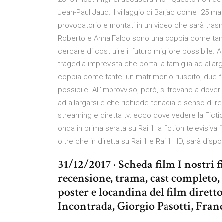
Jean-Paul Jaud. Il villaggio di Barjac come 25 mar 
provocatorio e montati in un video che sarà tras
Roberto e Anna Falco sono una coppia come tante:
cercare di costruire il futuro migliore possibile. 
tragedia imprevista che porta la famiglia ad alla
coppia come tante: un matrimonio riuscito, due fig
possibile. All'improvviso, però, si trovano a dove
ad allargarsi e che richiede tenacia e senso di resp
streaming e diretta tv: ecco dove vedere la Fict
onda in prima serata su Rai 1 la fiction televisiva “I no
oltre che in diretta su Rai 1 e Rai 1 HD, sarà dispo
31/12/2017 · Scheda film I nostri fi
recensione, trama, cast completo, 
poster e locandina del film diret
Incontrada, Giorgio Pasotti, Fra