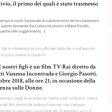
vio, il primo dei quali è stato trasmesso
loro tempo in modo funzionale al mantenimento del loro benessere
 queste domande, Rai Cultura ha chiesto a Maria Pontillo,
ualche utile suggerimento.
 figli in streaming sul sito ufficiale della Rai, e sull'app per
si potrà vedere in Guida Tv
 I nostri figli è un film TV Rai diretto da
i Vanessa Incontrada e Giorgio Pasotti.
mbre 2018, alle ore 21, in occasione della
enza sulle Donne.
reaming | Leggi la recensione, trama, cast completo, critica
ina del film diretto da Andrea Porporati con Vanessa
briele Provenzano I nostri figli del 25 febbraio: ecco il