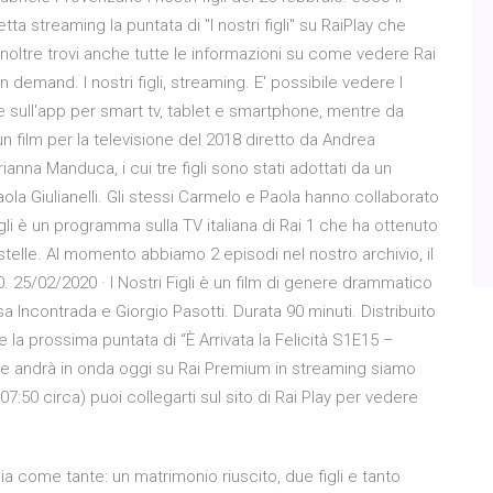
tta streaming la puntata di "I nostri figli" su RaiPlay che
Inoltre trovi anche tutte le informazioni su come vedere Rai
n demand. I nostri figli, streaming. E' possibile vedere I
ai, e sull'app per smart tv, tablet e smartphone, mentre da
 un film per la televisione del 2018 diretto da Andrea
ianna Manduca, i cui tre figli sono stati adottati da un
ola Giulianelli. Gli stessi Carmelo e Paola hanno collaborato
gli è un programma sulla TV italiana di Rai 1 che ha ottenuto
 stelle. Al momento abbiamo 2 episodi nel nostro archivio, il
. 25/02/2020 · I Nostri Figli è un film di genere drammatico
 Incontrada e Giorgio Pasotti. Durata 90 minuti. Distribuito
 la prossima puntata di “È Arrivata la Felicità S1E15 –
 che andrà in onda oggi su Rai Premium in streaming siamo
(07:50 circa) puoi collegarti sul sito di Rai Play per vedere
ia come tante: un matrimonio riuscito, due figli e tanto