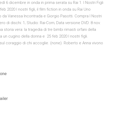
ovedì 6 dicembre in onda in prima serata su Rai 1. I Nostri Figli
 2020 I nostri figli, il film fiction in onda su Rai Uno
ato da Vanessa Incontrada e Giorgio Pasotti. Compra I Nostri
ro di dischi: 1; Studio: Rai-Com; Data versione DVD: 8 nov.
storia vera: la tragedia di tre bimbi rimasti orfani della
a un cugino della donna e 25 feb 2020 I nostri figli.
e sul coraggio di chi accoglie. (none). Roberto e Anna vivono
ione
ailer