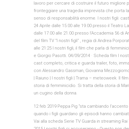
lavoro per cercare di costruire il futuro migliore 
fronteggiare una tragedia imprevista che porta la
senso di responsabilità enorme. I nostri figli: ca
24 Aprile dalle 15.00 alle 19.00 presso il Teatro La
dalle 17.00 alle 21.00 presso l’Accademia 56 di An
del film TV “I nostri figli” , regia di Andrea Porpo
alle 21:25 I nostri figli, il film che parla di femm
e Giorgio Pasotti. 04/09/2014 · Scheda film I nost
cast completo, critica e guarda trailer, foto, imm
con Alessandro Gassman, Giovanna Mezzogiorno, 
| Raiuno | I nostri figli | Trama – meteoweek. Il f
storia di femminicidio. Si tratta della storia di M
un cugino della donna.
12 feb 2019 Peppa Pig "sta cambiando l'accento d
quando i figli guardano gli episodi hanno cambi
Vai alla scheda Serie TV Guarda in streaming Rai
2015 I nostri figli ci accuseranno - Questo non 