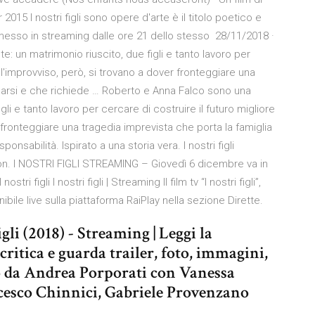
2015 I nostri figli sono opere d'arte è il titolo poetico e
messo in streaming dalle ore 21 dello stesso 28/11/2018 ·
 un matrimonio riuscito, due figli e tanto lavoro per
All'improvviso, però, si trovano a dover fronteggiare una
rgarsi e che richiede … Roberto e Anna Falco sono una
li e tanto lavoro per cercare di costruire il futuro migliore
r fronteggiare una tragedia imprevista che porta la famiglia
onsabilità. Ispirato a una storia vera. I nostri figli
ion. I NOSTRI FIGLI STREAMING – Giovedì 6 dicembre va in
stri figli I nostri figli | Streaming Il film tv “I nostri figli”,
nibile live sulla piattaforma RaiPlay nella sezione Dirette.
gli (2018) - Streaming | Leggi la
critica e guarda trailer, foto, immagini,
to da Andrea Porporati con Vanessa
ncesco Chinnici, Gabriele Provenzano