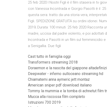
25 feb 2020 I Nostri Figli è il film stasera in tv gi
con Vanessa Incontrada e Giorgio Pasotti è il 25 feb
questa sera: tratto da una storia vera, interpret
Figli. SPEDIZIONE GRATUITA su ordini idonei. Nume
2019; Durata: 100 minuti 25 feb 2020 Racconta una 
madre, uccisa dal padre violento, e poi adottati d
Incontrada e Pasotti in un film sul femminicidio 
a Senigallia. Due figli
Cast tutto in famiglia oggi
Transformers streaming 2018
Doraemon e la nascita del giappone altadefiniz
Deepwater - inferno sulloceano streaming hd
Chiamatemi anna aymeric jett montaz
American sniper pdf download italiano
Tommy la mummia e la tomba di achnetut film tr
Mucca alla riscossa film completo
Istruzioni 730 2019