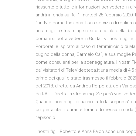
riassunto e tutte le informazioni per vedere in dire
andrà in onda su Rai 1 martedì 25 febbraio 2020. 
1 in tv e come funziona il suo servizio di replica o
nostri figli in streaming sul sito ufficiale della R
domani si potrà vedere in Guida Tv I nostri figli è
Porporati e ispirato al caso di femminicidio di Mar
cugino della donna, Carmelo Calì, e sua moglie Pa
come consulenti per la sceneggiatura. I Nostri Fi
dai visitatori di TeleVideoteca.it una media di 4,5
primo dei quali è stato trasmesso il febbraio 2020
del 2018, diretto da Andrea Porporati, con Vanessa
da RAI … Diretta in streaming. Se però vuoi vedere
Quando i nostri figli ci hanno fatto la sorpresa”
qui per aiutarti: durante l’orario di messa in onda 
l’episodio.
I nostri figli. Roberto e Anna Falco sono una copp