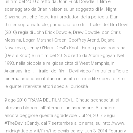
un film del 2010 diretto da John Erick Dowdle. Il film è
sceneggiato da Brian Nelson su un soggetto di M. Night
Shyamalan , che figura tra i produttori della pellicola. È un
thriller soprannaturale, primo capitolo di … Trailer del film Devil
(2010) regia di John Erick Dowdle, Drew Dowdle, con Chris
Messina, Logan Marshall-Green, Geoffrey Arend, Bojana
Novakovic, Jenny O'Hara. Devil's Knot - Fino a prova contraria
(Devil's Knot) è un film del 2013 diretto da Atom Egoyan. Nel
1993, nella piccola e religiosa città di West Memphis, in
Arkansas, tre … Il trailer del film - Devil video film trailer ufficiale
cinema americano italiano in uscita clip inedite scena dietro
le quinte interviste attori speciali curiosità
9 ago 2010 TRAMA DEL FILM DEVIL: Cinque sconosciuti si
ritrovano bloccati all'interno di un ascensore. A rendere
ancora peggiore questa sgradevole Jul 28, 2017 Segui
#TheDevilsCandy, dal 7 settembre al cinema, su: http://www.
midnightfactory.it/film/the-devils-candy Jun 3, 2014 February -