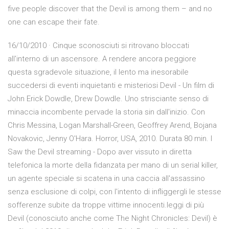
five people discover that the Devil is among them – and no
one can escape their fate.
16/10/2010 · Cinque sconosciuti si ritrovano bloccati
all'interno di un ascensore. A rendere ancora peggiore
questa sgradevole situazione, il lento ma inesorabile
succedersi di eventi inquietanti e misteriosi Devil - Un film di
John Erick Dowdle, Drew Dowdle. Uno strisciante senso di
minaccia incombente pervade la storia sin dall'inizio. Con
Chris Messina, Logan Marshall-Green, Geoffrey Arend, Bojana
Novakovic, Jenny O'Hara. Horror, USA, 2010. Durata 80 min. I
Saw the Devil streaming - Dopo aver vissuto in diretta
telefonica la morte della fidanzata per mano di un serial killer,
un agente speciale si scatena in una caccia all'assassino
senza esclusione di colpi, con l'intento di infliggergli le stesse
sofferenze subite da troppe vittime innocenti.leggi di più
Devil (conosciuto anche come The Night Chronicles: Devil) è