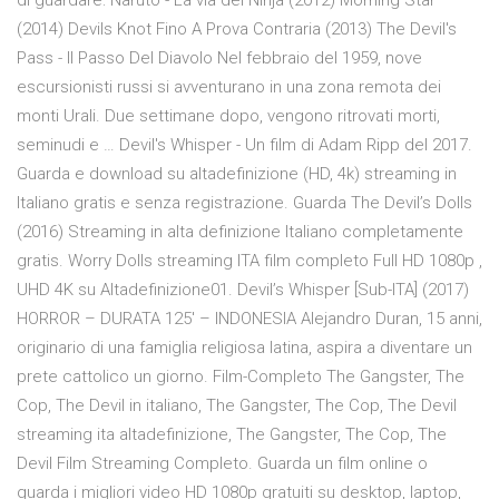
di guardare: Naruto - La via dei Ninja (2012) Morning Star
(2014) Devils Knot Fino A Prova Contraria (2013) The Devil's
Pass - Il Passo Del Diavolo Nel febbraio del 1959, nove
escursionisti russi si avventurano in una zona remota dei
monti Urali. Due settimane dopo, vengono ritrovati morti,
seminudi e … Devil's Whisper - Un film di Adam Ripp del 2017.
Guarda e download su altadefinizione (HD, 4k) streaming in
Italiano gratis e senza registrazione. Guarda The Devil’s Dolls
(2016) Streaming in alta definizione Italiano completamente
gratis. Worry Dolls streaming ITA film completo Full HD 1080p ,
UHD 4K su Altadefinizione01. Devil’s Whisper [Sub-ITA] (2017)
HORROR – DURATA 125′ – INDONESIA Alejandro Duran, 15 anni,
originario di una famiglia religiosa latina, aspira a diventare un
prete cattolico un giorno. Film-Completo The Gangster, The
Cop, The Devil in italiano, The Gangster, The Cop, The Devil
streaming ita altadefinizione, The Gangster, The Cop, The
Devil Film Streaming Completo. Guarda un film online o
guarda i migliori video HD 1080p gratuiti su desktop, laptop,