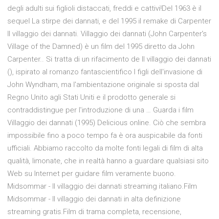
degli adulti sui figlioli distaccati, freddi e cattivi!Del 1963 è il
sequel La stirpe dei dannati, e del 1995 il remake di Carpenter
Il villaggio dei dannati. Villaggio dei dannati (John Carpenter's
Village of the Damned) è un film del 1995 diretto da John
Carpenter.. Si tratta di un rifacimento de Il villaggio dei dannati
(), ispirato al romanzo fantascientifico I figli dell'invasione di
John Wyndham, ma l'ambientazione originale si sposta dal
Regno Unito agli Stati Uniti e il prodotto generale si
contraddistingue per l'introduzione di una … Guarda i film
Villaggio dei dannati (1995) Delicious online. Ciò che sembra
impossibile fino a poco tempo fa è ora auspicabile da fonti
ufficiali. Abbiamo raccolto da molte fonti legali di film di alta
qualità, limonate, che in realtà hanno a guardare qualsiasi sito
Web su Internet per guidare film veramente buono.
Midsommar - Il villaggio dei dannati streaming italiano.Film
Midsommar - Il villaggio dei dannati in alta definizione
streaming gratis.Film di trama completa, recensione,