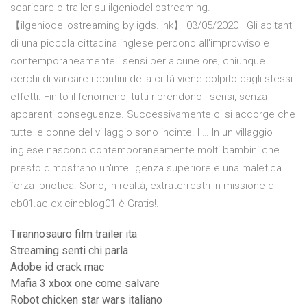
scaricare o trailer su ilgeniodellostreaming.
【ilgeniodellostreaming by igds.link】 03/05/2020 · Gli abitanti
di una piccola cittadina inglese perdono all'improvviso e
contemporaneamente i sensi per alcune ore; chiunque
cerchi di varcare i confini della città viene colpito dagli stessi
effetti. Finito il fenomeno, tutti riprendono i sensi, senza
apparenti conseguenze. Successivamente ci si accorge che
tutte le donne del villaggio sono incinte. I … In un villaggio
inglese nascono contemporaneamente molti bambini che
presto dimostrano un'intelligenza superiore e una malefica
forza ipnotica. Sono, in realtà, extraterrestri in missione di
cb01.ac ex cineblog01 è Gratis!.
Tirannosauro film trailer ita
Streaming senti chi parla
Adobe id crack mac
Mafia 3 xbox one come salvare
Robot chicken star wars italiano