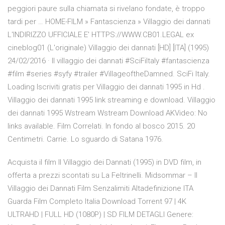
peggiori paure sulla chiamata si rivelano fondate, è troppo
tardi per … HOME-FILM » Fantascienza » Villaggio dei dannati
L'INDIRIZZO UFFICIALE E' HTTPS://WWW.CB01.LEGAL ex
cineblog01 (L'originale) Villaggio dei dannati [HD] [ITA] (1995)
24/02/2016 · Il villaggio dei dannati #SciFiItaly #fantascienza
#film #series #syfy #trailer #VillageoftheDamned. SciFi Italy.
Loading Iscriviti gratis per Villaggio dei dannati 1995 in Hd .
Villaggio dei dannati 1995 link streaming e download. Villaggio
dei dannati 1995 Wstream Wstream Download AKVideo: No
links available. Film Correlati. In fondo al bosco 2015. 20
Centimetri. Carrie. Lo sguardo di Satana 1976.
Acquista il film Il Villaggio dei Dannati (1995) in DVD film, in
offerta a prezzi scontati su La Feltrinelli. Midsommar – Il
Villaggio dei Dannati Film Senzalimiti Altadefinizione ITA
Guarda Film Completo Italia Download Torrent 97 | 4K
ULTRAHD | FULL HD (1080P) | SD FILM DETAGLI Genere: