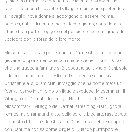
Qualcosa di terribile è accaduto nella città di Midwich: una
forza misteriosa ha avvolto il villaggio in un sonno profondo e,
al risveglio, nove donne si accorgono di essere incinte. I
bambini, nati tutti uguali e nello stesso giorno, sono dotati di
straordinari porteri: leggono nel pensiero e sono in grado di
uccidere con la forza della loro mente
Midsommar - Il villaggio dei dannati Dani e Christian sono una
giovane coppia americana con una relazione in crisi. Dopo
che una tragedia familiare si è abbattuta sulla vita di Dani, solo
il dolore li tiene insieme. È lì che Dani decide di unirsi a
Christian e ai suoi amici in un viaggio che ha come meta un
festival estivo in un remoto villaggio svedese. Midsommar - Il
Villaggio dei Dannati streaming - Nel thriller del 2019,
Midsommar - Il Villaggio dei Dannati streaming - Dani ignora
l'ennesima chiamata di aiuto della sorella bipolare, rassicurata
in questo dal fidanzato Christian. Christian vorrebbe rompere
con Dani, ma non sa come dirglielo. Quando purtroppo le