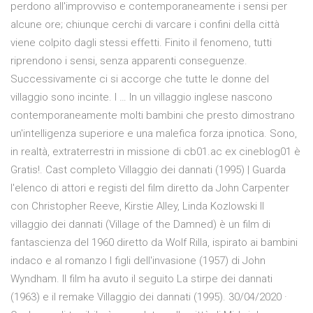
perdono all'improvviso e contemporaneamente i sensi per
alcune ore; chiunque cerchi di varcare i confini della città
viene colpito dagli stessi effetti. Finito il fenomeno, tutti
riprendono i sensi, senza apparenti conseguenze.
Successivamente ci si accorge che tutte le donne del
villaggio sono incinte. I … In un villaggio inglese nascono
contemporaneamente molti bambini che presto dimostrano
un'intelligenza superiore e una malefica forza ipnotica. Sono,
in realtà, extraterrestri in missione di cb01.ac ex cineblog01 è
Gratis!. Cast completo Villaggio dei dannati (1995) | Guarda
l'elenco di attori e registi del film diretto da John Carpenter
con Christopher Reeve, Kirstie Alley, Linda Kozlowski Il
villaggio dei dannati (Village of the Damned) è un film di
fantascienza del 1960 diretto da Wolf Rilla, ispirato ai bambini
indaco e al romanzo I figli dell'invasione (1957) di John
Wyndham. Il film ha avuto il seguito La stirpe dei dannati
(1963) e il remake Villaggio dei dannati (1995). 30/04/2020 ·