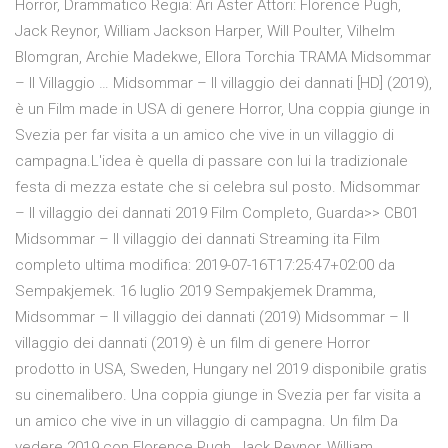
Horror, Drammatico Regia: Ari Aster Attori: Florence Pugh,
Jack Reynor, William Jackson Harper, Will Poulter, Vilhelm
Blomgran, Archie Madekwe, Ellora Torchia TRAMA Midsommar
– Il Villaggio … Midsommar – Il villaggio dei dannati [HD] (2019),
è un Film made in USA di genere Horror, Una coppia giunge in
Svezia per far visita a un amico che vive in un villaggio di
campagna.L'idea è quella di passare con lui la tradizionale
festa di mezza estate che si celebra sul posto. Midsommar
– Il villaggio dei dannati 2019 Film Completo, Guarda>> CB01
Midsommar – Il villaggio dei dannati Streaming ita Film
completo ultima modifica: 2019-07-16T17:25:47+02:00 da
Sempakjemek. 16 luglio 2019 Sempakjemek Dramma,
Midsommar – Il villaggio dei dannati (2019) Midsommar – Il
villaggio dei dannati (2019) è un film di genere Horror
prodotto in USA, Sweden, Hungary nel 2019 disponibile gratis
su cinemalibero. Una coppia giunge in Svezia per far visita a
un amico che vive in un villaggio di campagna. Un film Da
vedere 2019 con Florence Pugh, Jack Reynor, William