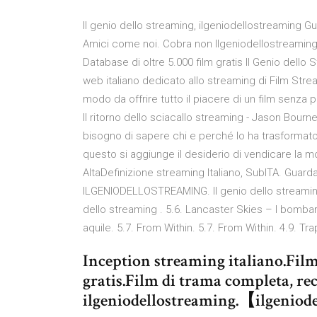
Il genio dello streaming, ilgeniodellostreaming Gua
Amici come noi. Cobra non Ilgeniodellostreaming, 
Database di oltre 5.000 film gratis Il Genio dello
web italiano dedicato allo streaming di Film Stre
modo da offrire tutto il piacere di un film senza
Il ritorno dello sciacallo streaming - Jason Bour
bisogno di sapere chi e perché lo ha trasformato
questo si aggiunge il desiderio di vendicare la 
AltaDefinizione streaming Italiano, SubITA. Guarda
ILGENIODELLOSTREAMING. Il genio dello streaming,
dello streaming . 5.6. Lancaster Skies – I bombard
aquile. 5.7. From Within. 5.7. From Within. 4.9. Tra
Inception streaming italiano.Film
gratis.Film di trama completa, rec
ilgeniodellostreaming.【ilgeniod