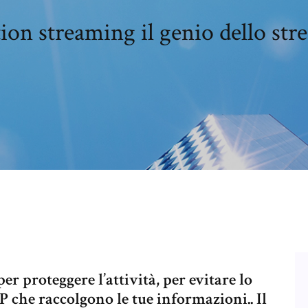
ion streaming il genio dello st
er proteggere l’attività, per evitare lo
SP che raccolgono le tue informazioni.. Il