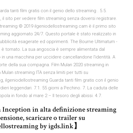
rda tanti film gratis con il genio dello streaming . 5.5.
il sito per vedere film streaming senza doversi registrare.
 Streaming © 2019 ilgeniodellostreaming.cam è il primo sito
aming aggiornato 24/7. Questo portale è stato realizzato in
 pubblicità esagerate ed opprimenti. The Bourne Ultimatum -
ne è tornato. La sua angoscia è sempre alimentata dal
 in una macchina per uccidere cancellandone l'identità. A
morte della sua compagna. Film Mulan 2020 streaming in
 Mulan streaming ITA senza limiti per tutti su
 ilgeniodellostreaming Guarda tanti film gratis con il genio
ieri leggendari. 7.1. 55 giorni a Pechino. 7. La caduta delle
ppola in fondo al mare 2 – Il tesoro degli abissi. 4.7.
 Inception in alta definizione streaming
ensione, scaricare o trailer su
ellostreaming by igds.link】