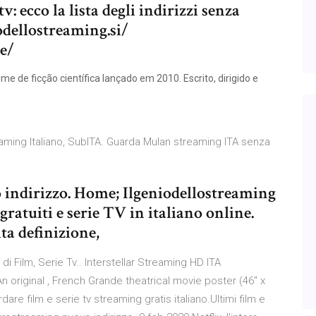
v: ecco la lista degli indirizzi senza
odellostreaming.si/
e/
lme de ficção científica lançado em 2010. Escrito, dirigido e
eaming Italiano, SubITA. Guarda Mulan streaming ITA senza
 indirizzo. Home; Ilgeniodellostreaming
 gratuiti e serie TV in italiano online.
ta definizione,
e di Film, Serie Tv.. Interstellar Streaming HD ITA
n original , French Grande theatrical movie poster (46" x
re film e serie tv streaming gratis italiano.Ultimi film e