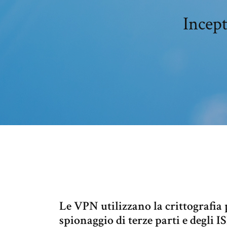
Incept
Le VPN utilizzano la crittografia p
spionaggio di terze parti e degli I