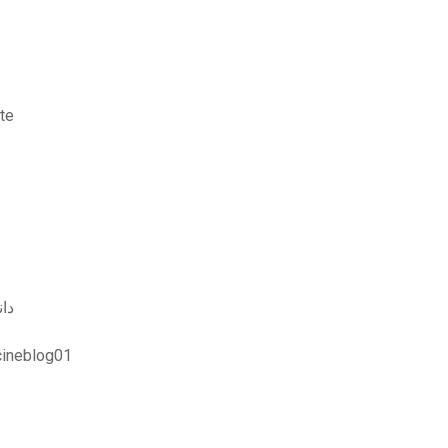
te
دانلو
cineblog01