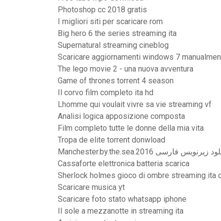
Photoshop cc 2018 gratis
I migliori siti per scaricare rom
Big hero 6 the series streaming ita
Supernatural streaming cineblog
Scaricare aggiornamenti windows 7 manualmen
The lego movie 2 - una nuova avventura
Game of thrones torrent 4 season
Il corvo film completo ita hd
Lhomme qui voulait vivre sa vie streaming vf
Analisi logica apposizione composta
Film completo tutte le donne della mia vita
Tropa de elite torrent donwload
Manchester.by.the.sea.2016 د زیرنویس فارسی
Cassaforte elettronica batteria scarica
Sherlock holmes gioco di ombre streaming ita 
Scaricare musica yt
Scaricare foto stato whatsapp iphone
Il sole a mezzanotte in streaming ita