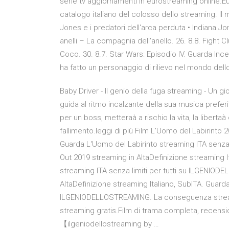
serie tv aggiornamenti in eurostreaming online.Eur
catalogo italiano del colosso dello streaming. Il 
Jones e i predatori dell'arca perduta • Indiana Jo
anelli – La compagnia dell'anello. 26. 8.8. Fight Cl
Coco. 30. 8.7. Star Wars: Episodio IV. Guarda Ince
ha fatto un personaggio di rilievo nel mondo dell
Baby Driver - Il genio della fuga streaming - Un gio
guida al ritmo incalzante della sua musica preferi
per un boss, metteraà a rischio la vita, la liberta
fallimento.leggi di più Film L'Uomo del Labirinto 
Guarda L'Uomo del Labirinto streaming ITA senza
Out 2019 streaming in AltaDefinizione streaming
streaming ITA senza limiti per tutti su ILGENIOD
AltaDefinizione streaming Italiano, SubITA. Guarda
ILGENIODELLOSTREAMING. La conseguenza streamin
streaming gratis.Film di trama completa, recensio
【ilgeniodellostreaming by …