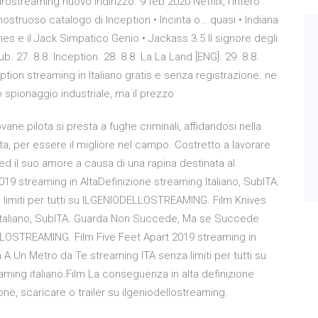
ostreaming nuovo indirizzo. 9 feb 2020 Netflix, l'intero
mostruoso catalogo di Inception • Incinta o… quasi • Indiana
nes e il Jack Simpatico Genio • Jackass 3.5 Il signore degli
ub. 27. 8.8. Inception. 28. 8.8. La La Land [ENG]. 29. 8.8.
ption streaming in Italiano gratis e senza registrazione. ne
o spionaggio industriale, ma il prezzo
vane pilota si presta a fughe criminali, affidandosi nella
ta, per essere il migliore nel campo. Costretto a lavorare
à ed il suo amore a causa di una rapina destinata al
2019 streaming in AltaDefinizione streaming Italiano, SubITA.
 limiti per tutti su ILGENIODELLOSTREAMING. Film Knives
 Italiano, SubITA. Guarda Non Succede, Ma se Succede
ELLOSTREAMING. Film Five Feet Apart 2019 streaming in
 A Un Metro da Te streaming ITA senza limiti per tutti su
g italiano.Film La conseguenza in alta definizione
ne, scaricare o trailer su ilgeniodellostreaming.