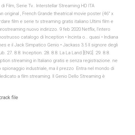
e di Film, Serie Tv.. Interstellar Streaming HD ITA
n original , French Grande theatrical movie poster (46" x
re film e serie tv streaming gratis italiano.Ultimi film e
ostreaming nuovo indirizzo. 9 feb 2020 Netflix, l'intero
mostruoso catalogo di Inception • Incinta o… quasi • Indiana
nes e il Jack Simpatico Genio • Jackass 3.5 Il signore degli
ub. 27. 8.8. Inception. 28. 8.8. La La Land [ENG]. 29. 8.8.
ption streaming in Italiano gratis e senza registrazione. ne
o spionaggio industriale, ma il prezzo Entra nel mondo di
 dedicato a film streaming. Il Genio Dello Streaming è
rack file