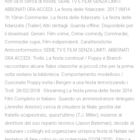
non va in cerca di novità. SERIE TV E FILM SENZA LIMITI.
ABBONATI ORA ACCEDI. La festa delle fidanzate. 2017 VM14
1h 10min Commedie. La festa delle fidanzate. La festa delle
fidanzate (Trailer) Altri dettagli. Guarda offline. Disponibile per
il download. Generi. Film crime, Crime comedy, Commedie,
Commedie cupe, Film indipendenti. Caratteristiche.
Anticonformistico SERIE TV E FILM SENZA LIMITI. ABBONATI
ORA ACCEDI. Trolls: La festa continua! / Poppy e Branch
raccontano alcune fiabe classiche ai piccoli che per la prima
volta visitano la biblioteca. Comportamento modelloso /
Cuscinate Poppy invita i Bergen a una festa terrorizzando i
Troll. 24/02/2018 · Streaming La festa prima delle feste 2016
Film Completo in Italiano. Quando un amministratore delegato
(Jennifer Aniston) cerca di chiudere la filiale gestita dal
fratello scapestrato, quest’ultimo (T.J. Miller), insieme al
direttore del suo reparto tecnico (Jason Bateman), decide di
radunare i colleghi ed organizzare un’epica festa di Natale nel
tentativo di fare colpo su un potenziale 07/04/2020 · Film La