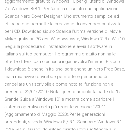
aggiornamento gratuito Windows 10 per gli utenti di Windows
7 e Windows 8/8.1. Per farlo ha rilasciato due applicazioni:
Scarica Nero Cover Designer. Uno strumento semplice ed
efficace che permette la creazione di cover personalizzate
per i CD. Download sicuro Scarica l'ultima versione di Movie
Maker gratis su PC con Windows Vista, Windows 7, 8 e Win 10.
Segui la procedura di installazione e avvia il software in
italiano sul tuo computer. Il programma gratuito non ha le
offerte di terzi pari o annunci ingannevoli all'interno. È sicuro …
il download è anche in italiano, sarà anche un Nero Free Base,
ma a mio avviso dovrebbe permettere perlomeno di
cancellare un riscrivibile,a come noto tal funzione non è
presente. 22/04/2020 · Nota: questo articolo fa parte de "La
Grande Guida a Windows 10" e mostra come scaricare il
sistema operativo nella più recente versione "2004"
(Aggiornamento di Maggio 2020).Per le generazioni
precedenti, si veda: Windows 8 / 8.1: Scaricare Windows 8.1
DVD/ISO in italiano: download diretto ufficiale; Windows 7: