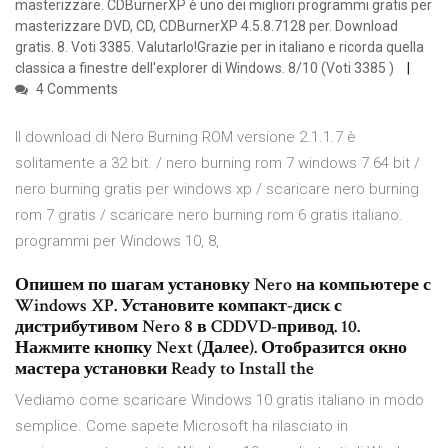
masterizzare. CDBurnerXP è uno dei migliori programmi gratis per
masterizzare DVD, CD, CDBurnerXP 4.5.8.7128 per. Download
gratis. 8. Voti 3385. Valutarlo!Grazie per in italiano e ricorda quella
classica a finestre dell'explorer di Windows. 8/10 (Voti 3385 )
4 Comments
Il download di Nero Burning ROM versione 2.1.1.7 è
solitamente a 32 bit. / nero burning rom 7 windows 7 64 bit /
nero burning gratis per windows xp / scaricare nero burning
rom 7 gratis / scaricare nero burning rom 6 gratis italiano.
programmi per Windows 10, 8,
Опишем по шагам установку Nero на компьютере с
Windows XP. Установите компакт-диск с
дистрибутивом Nero 8 в CDDVD-привод. 10.
Нажмите кнопку Next (Далее). Отобразится окно
мастера установки Ready to Install the
Vediamo come scaricare Windows 10 gratis italiano in modo
semplice. Come sapete Microsoft ha rilasciato in