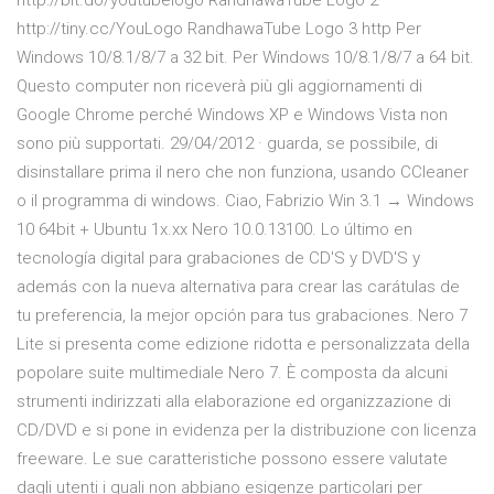
http://bit.do/youtubelogo RandhawaTube Logo 2
http://tiny.cc/YouLogo RandhawaTube Logo 3 http Per
Windows 10/8.1/8/7 a 32 bit. Per Windows 10/8.1/8/7 a 64 bit.
Questo computer non riceverà più gli aggiornamenti di
Google Chrome perché Windows XP e Windows Vista non
sono più supportati. 29/04/2012 · guarda, se possibile, di
disinstallare prima il nero che non funziona, usando CCleaner
o il programma di windows. Ciao, Fabrizio Win 3.1 → Windows
10 64bit + Ubuntu 1x.xx Nero 10.0.13100. Lo último en
tecnología digital para grabaciones de CD'S y DVD'S y
además con la nueva alternativa para crear las carátulas de
tu preferencia, la mejor opción para tus grabaciones. Nero 7
Lite si presenta come edizione ridotta e personalizzata della
popolare suite multimediale Nero 7. È composta da alcuni
strumenti indirizzati alla elaborazione ed organizzazione di
CD/DVD e si pone in evidenza per la distribuzione con licenza
freeware. Le sue caratteristiche possono essere valutate
dagli utenti i quali non abbiano esigenze particolari per