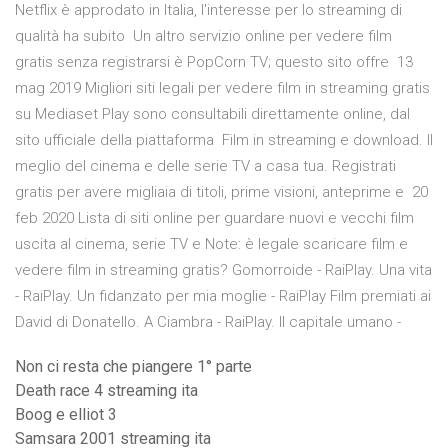
Netflix è approdato in Italia, l'interesse per lo streaming di
qualità ha subito Un altro servizio online per vedere film
gratis senza registrarsi è PopCorn TV; questo sito offre 13
mag 2019 Migliori siti legali per vedere film in streaming gratis
su Mediaset Play sono consultabili direttamente online, dal
sito ufficiale della piattaforma Film in streaming e download. Il
meglio del cinema e delle serie TV a casa tua. Registrati
gratis per avere migliaia di titoli, prime visioni, anteprime e 20
feb 2020 Lista di siti online per guardare nuovi e vecchi film
uscita al cinema, serie TV e Note: è legale scaricare film e
vedere film in streaming gratis? Gomorroide - RaiPlay. Una vita
- RaiPlay. Un fidanzato per mia moglie - RaiPlay Film premiati ai
David di Donatello. A Ciambra - RaiPlay. Il capitale umano -
Non ci resta che piangere 1° parte
Death race 4 streaming ita
Boog e elliot 3
Samsara 2001 streaming ita