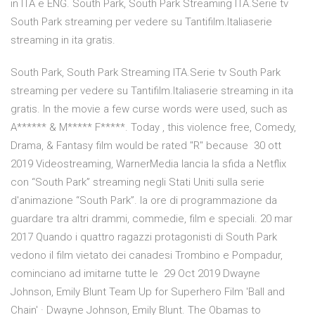
in ITA e ENG. South Park, South Park Streaming ITA.Serie tv
South Park streaming per vedere su Tantifilm.Italiaserie
streaming in ita gratis.
South Park, South Park Streaming ITA.Serie tv South Park
streaming per vedere su Tantifilm.Italiaserie streaming in ita
gratis. In the movie a few curse words were used, such as
A****** & M***** F*****. Today , this violence free, Comedy,
Drama, & Fantasy film would be rated "R" because 30 ott
2019 Videostreaming, WarnerMedia lancia la sfida a Netflix
con “South Park” streaming negli Stati Uniti sulla serie
d'animazione “South Park”. la ore di programmazione da
guardare tra altri drammi, commedie, film e speciali. 20 mar
2017 Quando i quattro ragazzi protagonisti di South Park
vedono il film vietato dei canadesi Trombino e Pompadur,
cominciano ad imitarne tutte le 29 Oct 2019 Dwayne
Johnson, Emily Blunt Team Up for Superhero Film 'Ball and
Chain' · Dwayne Johnson, Emily Blunt. The Obamas to