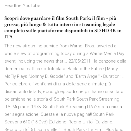
Headline YouTube
Scopri dove guardare il film South Park: il film - più
grosso, più lungo & tutto intero in streaming legale
completo sulle piattaforme disponibili in SD HD 4K in
ITA
The new streaming service from Warner Bros. unveiled a
whole slew of programming today during a WarnerMedia Day
event, including the news that … 22/05/2011 · la canzone della
domenica mattina sottotitolata. Back to the Future | Marty
McFly Plays "Johnny B. Goode" and "Earth Angel" - Duration: …
Per celebrare i vent'anni di una delle serie animate più
dissacranti della tv, ecco gli episodi che più hanno suscitato
polemiche nella storia di South Park South Park Streaming
ITA. Mi piace: 1473. South Park Streaming ITA è stata chiusa
per segnalazione, Questa è la nuova pagina!! South Park
Seasons 610 (15 Dvd) [Edizione: Regno Unito] [Edizione:
Regno Unito] 5,0 su 5 stelle 1. South Park - Le Film : Plus long,