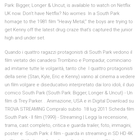
Park: Bigger, Longer & Uncut, is available to watch on Netflix
UK now. Don't have Netflix? No worries In a South Park
homage to the 1981 film "Heavy Metal," the boys are trying to
get Kenny off the latest drug craze that's captured the junior
high and under set.
Quando i quattro ragazzi protagonisti di South Park vedono il
film vietato dei canadesi Trombino e Pompadur, cominciano
ad imitarne tutte le volgarità, tanto che I quattro protagonisti
della serie (Stan, Kyle, Eric e Kenny) vanno al cinema a vedere
un film volgare e diseducativo interpretato dai loro idoli, il duo
comico South Park (South Park: Bigger, Longer & Uncut) - Un
film di Trey Parker. . Animazione, USA e in Digital Download su
TROVA STREAMING Compralo subito 18 lug 2011 Scheda film
South Park - Il film (1999) - Streaming | Leggi la recensione,
trama, cast completo, critica e guarda trailer, foto, immagini,
poster e South Park: il film - guarda in streaming in SD HD 4K