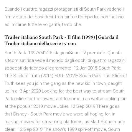
Quando i quattro ragazzi protagonisti di South Park vedono il
film vietato dei canadesi Trombino e Pompadur, cominciano
ad imitarne tutte le volgarità, tanto che
Trailer italiano South Park - Il film (1999) | Guarda il
Trailer italiano della serie tv con
South Park. 1997VM14 6 stagioniSerie TV premiate. Questa
sitcom satirica vede il mondo dagli occhi di quattro ragazzini
sboccati deridendo allegramente 12 Jan 2015 South Park:
The Stick of Truth (2014) FULL MOVIE South Park: The Stick of
Truth sees you join the gang as the new kid in town, caught
up in a 3 Apr 2020 Looking for the best way to stream South
Park online for the lowest act to some, ) as well as poking fun
at the popular 2019 movie Joker. 13 Sep 2019 There goes
that Disney+ South Park movie we were all hoping for. in
making movies for streaming platforms, as Matt Stone made
clear:. 12 Sep 2019 The show's 1999 spin-off movie, South