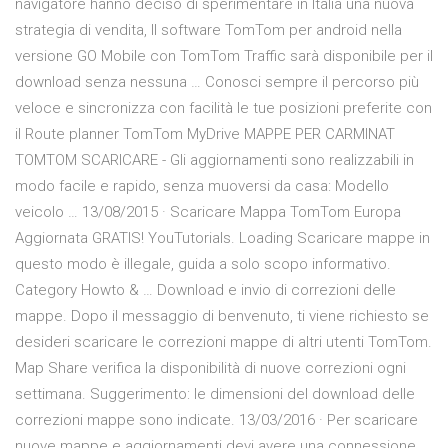
navigatore hanno deciso di sperimentare in Italia una nuova
strategia di vendita, Il software TomTom per android nella
versione GO Mobile con TomTom Traffic sarà disponibile per il
download senza nessuna … Conosci sempre il percorso più
veloce e sincronizza con facilità le tue posizioni preferite con
il Route planner TomTom MyDrive MAPPE PER CARMINAT
TOMTOM SCARICARE - Gli aggiornamenti sono realizzabili in
modo facile e rapido, senza muoversi da casa: Modello
veicolo … 13/08/2015 · Scaricare Mappa TomTom Europa
Aggiornata GRATIS! YouTutorials. Loading Scaricare mappe in
questo modo è illegale, guida a solo scopo informativo.
Category Howto & … Download e invio di correzioni delle
mappe. Dopo il messaggio di benvenuto, ti viene richiesto se
desideri scaricare le correzioni mappe di altri utenti TomTom.
Map Share verifica la disponibilità di nuove correzioni ogni
settimana. Suggerimento: le dimensioni del download delle
correzioni mappe sono indicate. 13/03/2016 · Per scaricare
nuove mappe e aggiornamenti devi avere una connessione