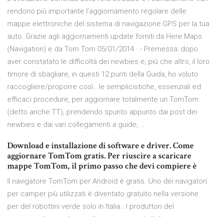
rendono più importante l’aggiornamento regolare delle
mappe elettroniche del sistema di navigazione GPS per la tua
auto. Grazie agli aggiornamenti update forniti da Here Maps
(Navigation) e da Tom Tom 05/01/2014 · - Premessa: dopo
aver constatato le difficoltà dei newbies e, più che altro, il loro
timore di sbagliare, in questi 12 punti della Guida, ho voluto
raccogliere/proporre così.. le semplicistiche, essenziali ed
efficaci procedure, per aggiornare totalmente un TomTom
(detto anche TT), prendendo spunto appunto dai post dei
newbies e dai vari collegamenti a guide, …
Download e installazione di software e driver. Come
aggiornare TomTom gratis. Per riuscire a scaricare
mappe TomTom, il primo passo che devi compiere è
Il navigatore TomTom per Android è gratis. Uno dei navigatori
per camper più utilizzati è diventato gratuito nella versione
per del robottini verde solo in Italia.. I produttori del