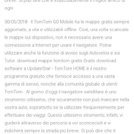
breve. Si può dire che è indiscutibilmente il miglior amico di
ogni
30/05/2018 · Il TomTom GO Mobile ha le mappe gratis sempre
aggiornate, a vita e utilizzabili offline. Cioè, una volta scaricate
le mappe sul dispositivo, non è necessario avere una
connessione a Internet per usare il navigatore. Potrai
utilizzare anche la funzione di avviso sugli Autovelox e sui
Tutor. download mappe tomtom gratis Gratis download
software a UpdateStar - TomTom HOME è il nostro
programma gratuito che fornisce accesso a una vasta
gamma di servizi, nonché alla comunità globale di utenti
TomTom.. Al giorno d'oggi il navigatore satellitare è uno
strumento utilissimo, che sicuramente non può mancare nella
vostra auto, soprattutto se la utilizzate frequentemente per
effettuare dei viaggi. Questo utilissimo strumento, infatti, vi
guiderà attraverso dei percorsi a voi sconosciuti e vi
indicherà sempre la strada più breve. Si può dire che è