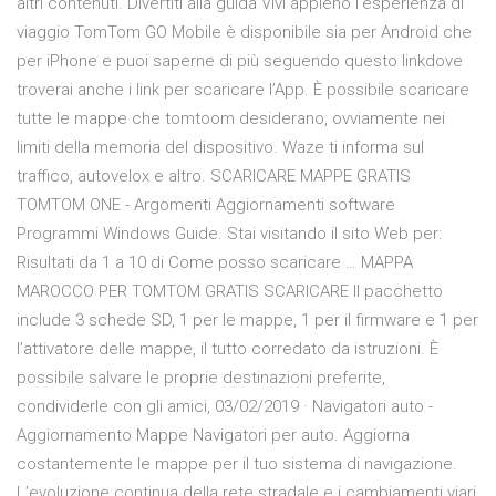
altri contenuti. Divertiti alla guida Vivi appieno l'esperienza di
viaggio TomTom GO Mobile è disponibile sia per Android che
per iPhone e puoi saperne di più seguendo questo linkdove
troverai anche i link per scaricare l’App. È possibile scaricare
tutte le mappe che tomtoom desiderano, ovviamente nei
limiti della memoria del dispositivo. Waze ti informa sul
traffico, autovelox e altro. SCARICARE MAPPE GRATIS
TOMTOM ONE - Argomenti Aggiornamenti software
Programmi Windows Guide. Stai visitando il sito Web per:
Risultati da 1 a 10 di Come posso scaricare … MAPPA
MAROCCO PER TOMTOM GRATIS SCARICARE Il pacchetto
include 3 schede SD, 1 per le mappe, 1 per il firmware e 1 per
l’attivatore delle mappe, il tutto corredato da istruzioni. È
possibile salvare le proprie destinazioni preferite,
condividerle con gli amici, 03/02/2019 · Navigatori auto -
Aggiornamento Mappe Navigatori per auto. Aggiorna
costantemente le mappe per il tuo sistema di navigazione.
L’evoluzione continua della rete stradale e i cambiamenti viari